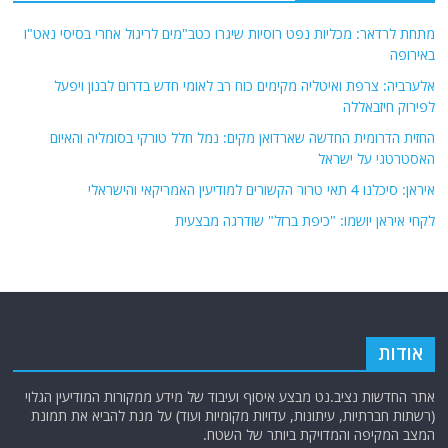
איראן: סיכלנו 4 תאי טרור הקשורים למודיעין האמריקאי והישראלי
לקחי איראן יושמו: "כיפת ברזל" שודרגה מבצעית
אודות
אתר החדשות נציב.נט מבצע איסוף ועיבוד של מידע ממקורות המודיעין הגלוי
(רשתות חברתיות, עיתונות, עדויות מקומיות ועוד) על מנת להביא את תמונת
המצב המקיפה והמדויקת ביותר של השטח.
אתר Nziv.net מכבד את זכויות היוצרים ועושה מאמצים לאיתור בעלי הזכויות
ביצירות הכלולות בכתבות. אם זיהית יצירה שאתה בעל הזכויות בה ואתה מעוניין
להסירה מהכתבה, אנא פנה אלינו
למייל
תגיות
קטגוריות