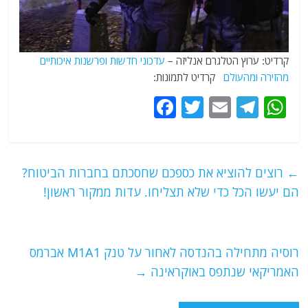
קרדיט: ערוץ הטלגרם אנליזה –
עדכוני חדשות ופרשנות איכותיים
מהזירה ומהעולם
קרדיט לתמונות:
F
T
E
T
W
a
w
m
el
h
c
itt
ai
e
at
e
er
l
g
s
←
רוצים להוציא את כספכם שחסכתם בחברות הביטוח?
b
ra
A
הם יעשו הכל כדי שלא תצליחו. עדות ממקור ראשון!
o
m
p
o
p
רוסיה מתחילה בהנדסה לאחור על טנק M1A1 אברמס
k
האמריקאי שנתפס באוקראינה
→