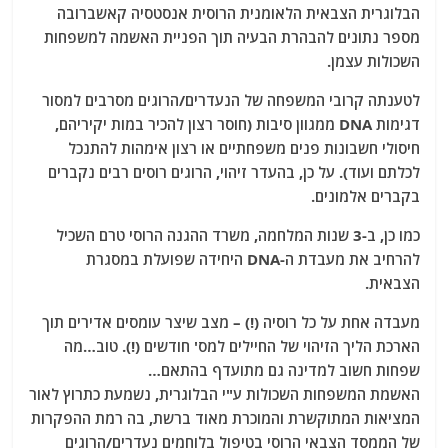
הבלוגרית הצבאית הלאומנית הרוסית אנסטסיה קאשברובה
מספר נתונים להבהרת הבעיה תוך הפניית האשמה למשפחות
השכולות עצמן.
לטענתה קרובי המשפחה של הנעדרים/הרוגים מסרבים למסור
דגימות DNA ממגוון סיבות (חוסר רצון להכיר במות יקיריהם,
חיסולי חשבונות פנים משפחתיים או רצון אימהות להתנכל
לכלתם ועוד). על כן, בהעדר זיהוי, הרוגים רוסים רבים נקברים
בקברים אלמונים.
כמו כן, ב-3 שנות המלחמה, משרד ההגנה הרוסי טרם השכיל
להרחיב את מעבדת ה-DNA היחידה שפועלת במסגרת
הצבאית.
מעבדה אחת על כל רוסיה (!) – מצב שיצר עומסים אדירים תוך
הארכת הליך הזיהוי של החיילים למס' חודשים (!). טוב…מה
שפחות חשוב למדינה גם מתועדף בהתאם…
האשמת המשפחות השכולות ע"י הבלוגרית, נשמעת כתרוץ לאור
המציאות המתוקשרת והמוכרת מאוד ברשת, בה רמת ההפקרות
של הממסד הצבאי הרוסי בטיפול בלוחמים נעדרים/הרוגים