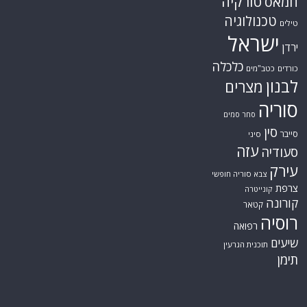
סין
סייבר
סיני
עזה
סעודיה
עירק
צבא סוריה חופשי
צרפת
קונייטרה
קורונה
קטאר
רוסיה
רפואה
שיעים
תוכנית הגרעין
תימן