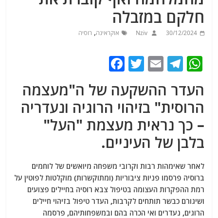
חלקם במזבלה
,
30/12/2024
Nziv
אוקראינה
רוסיה
F
T
E
T
W
a
w
m
el
h
העדר ההשקעה של ה"מעצמה
c
itt
ai
e
at
הרוסית" בזיהוי הרוגיה ונעדריה
e
er
l
g
s
– כך נראית מעצמת "העל"
b
ra
A
o
m
p
בלבן של העיניים.
o
p
לאחר שאימהות רבות וקרובי משפחה מיואשים של לוחמים
k
ברוסיה פרסמו פניות ציבוריות (ומתוקשרות) מוקלטות לפוטין על
רמת ההפקרות העצומה בטיפול צבא רוסיה בחיילים פצועים
ושיגורם כבשר תותחים לקרבות, העדר טיפול בזיהוי חיילים
הרוגים, נעדרים ואי הכרה בהם ובמשפחותיהם, פרסמה