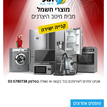
פוסטים אחרונים
מתחת לרדאר: מכליות נפט רוסיות שיגרו כטב"מים לריגול אחרי בסיסי נאט"ו
באירופה
אלערביה: צרפת ואיטליה מקימים כוח רב לאומי חדש בדרום לבנון ויפעל
לפירוק חיזבאללה
החזית הדרומית החדשה שארדואן מקים: נמל חלל טורקי בסומליה והאיום
האסטרטגי על ישראל