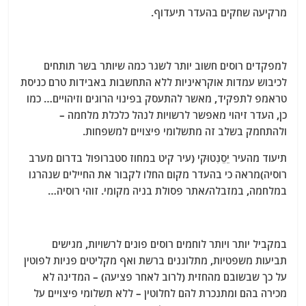
מרקיעה שחקים בהעדר תיעדוף.
למפקדים רוסים חשוב יותר לשגר כמה שיותר בשר תותחים
לכיבוש עמדות אוקראיניות ללא התחשבות באבידות טרם כניסת
טראמפ לתפקיד, מאשר להתעסק בפינוי הרוגים וזיהויים… כמו
כן, העדר זיהוי מאפשר לרשויות לנהל כלכלת מלחמה –
ולהתחמק בשלב זה מתשלומי פיצויים למשפחות.
תיעוד מהעיר יֵסֵנְטוּקִי (עיר קיט במחוז סטברופול בדרום מערב
רוסיה)מראה כי בהעדר מקום החלו לקבור את החיילים שנהרגו
במלחמה, במזבלה/אתר פסולת בניה מקומי. זוהי רוסיה…
במקביל יותר ויותר לוחמים רוסים פונים לרשויות, מגישים
תביעות משפטיות, מתלוננים ברשת ואף מקליטים פניות לפוטין
על כך שבשובם מהחזית (לרוב לאחר פציעה) – המדינה לא
מכירה בהם ומתנכרת להם לחלוטין – ללא תשלומי פיצויים על