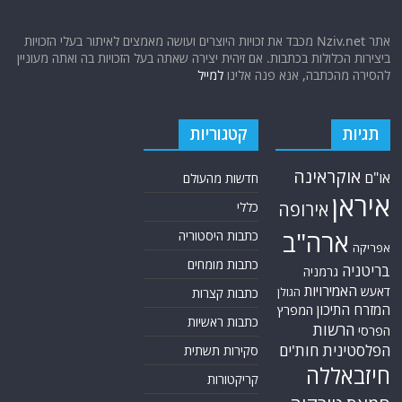
אוקראינה
או"ם
חדשות מהעולם
איראן
אירופה
כללי
ארה"ב
כתבות היסטוריה
אפריקה
כתבות מומחים
בריטניה
גרמניה
האמירויות
דאעש
הגולן
כתבות קצרות
המזרח התיכון
המפרץ
כתבות ראשיות
הרשות
הפרסי
הפלסטינית
חות'ים
סקירות תשתית
חיזבאללה
קריקטורות
טורקיה
חמאס
טכנולוגיה
טילים
ישראל
ירדן
כלכלה
כורדים
כטב"מים
לבנון
מצרים
סוריה
סחר סמים