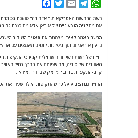
F
T
E
T
W
a
w
m
el
h
רשת החדשות האמריקאית " אלחורה" טוענת בכותרתה 
c
itt
ai
e
at
את מתקניה הגרעיניים של איראן אלא מתוכננת גם מת
e
er
l
g
s
הרשת האמריקאית מצטטת את תאגיד השידור הישראלי
b
ra
A
גרעין איראניים, תוך ניסיונות לתאם מאמצים עם ארה"
o
m
p
o
p
האווירית של סוריה, מה שפותח את הדרך לחיל האוויר 
k
קדם-התקפיות ברחבי עיראק שבדרך לאיראן.
הדו"ח גם הצביע על כך שהתקיפות הללו ישפרו את הסיכ