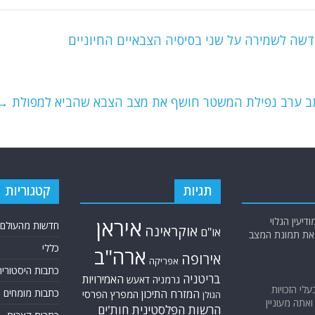
שה לשמירה על שני בסיסיה הצבאיים החיוניים
כתב ערב נפילת המשטר חושף את מצב הצבא שהביא למפולת
→
תגיות
קטגוריות
יעין הגלוי
איראן
חדשות מהעולם
אוקראינה
או"ם
א את תמונת המצב
כללי
ארה"ב
אירופה
אפריקה
כתבות היסטוריה
בריטניה
האמירויות
גרמניה
דאעש
בעלי הזכויות
כתבות מומחים
המזרח התיכון
המפרץ הפרסי
הגולן
אתה מעוניין
הרשות הפלסטינית
חות'ים