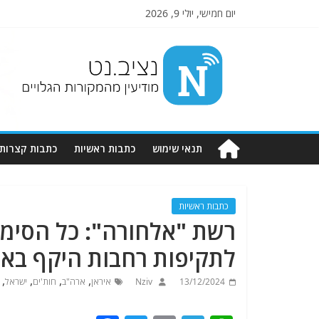
יום חמישי, יולי 9, 2026
Nziv.net
מודיעין
מהמקורות
הגלויים
תנאי שימוש
כתבות ראשיות
כתבות קצרות
כתבות ראשיות
רשת "אלחורה": כל הסימנ
לתקיפות רחבות היקף באיר
,
,
,
,
13/12/2024
Nziv
איראן
ארה"ב
חות'ים
ישראל