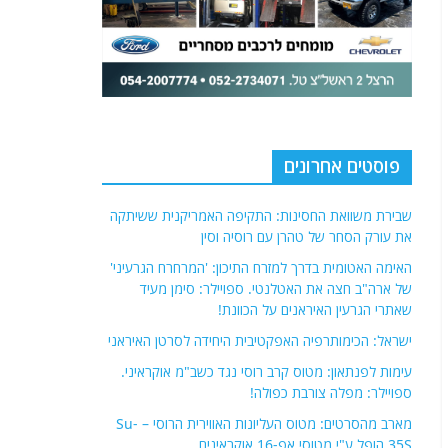
פוסטים אחרונים
שבירת משוואת החסינות: התקיפה האמריקנית ששיתקה
את עורק הסחר של טהרן עם רוסיה וסין
האימה האטומית בדרך למזרח התיכון: 'המרחרח הגרעיני'
של ארה"ב חצה את האטלנטי. ספויילר: סימן מעיד
שאתרי הגרעין האיראנים על הכוונת!
ישראל: הכימותרפיה האפקטיבית היחידה לסרטן האיראני
עימות לפנתאון: מטוס קרב רוסי נגד כשב"מ אוקראיני.
ספויילר: מפלה צורבת כפולה!
מארב מהסרטים: מטוס העליונות האווירית הרוסי – Su-
35S הופל ע"י מטוסי אפ-16 אוקראינים