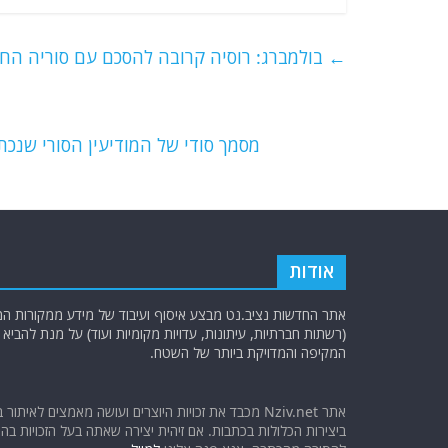
c
itt
ai
e
at
e
er
l
g
s
←
בולמברג: רוסיה קרובה להסכם עם סוריה החד
b
ra
A
o
m
p
o
p
מסמך סודי של המודיעין הסורי שנ
k
אודות
אתר החדשות נציב.נט מבצע איסוף ועיבוד של מידע ממקורות המוד
(רשתות חברתיות, עיתונות, עדויות מקומיות ועוד) על מנת להבי
המקיפה והמדויקת ביותר של השטח.
אתר Nziv.net מכבד את זכויות היוצרים ועושה מאמצים לאיתור 
ביצירות הכלולות בכתבות. אם זיהית יצירה שאתה בעל הזכויות בה ו