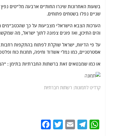
בשעות האחרונות שיגרו החות'ים ארבעה מל"טים נפץ לע
שניים נפלו בשטחים פתוחים.
הערכות הצבא הישראלי מצביעות על כך שהכטב"מים הח
והים התיכון, ואז פונים צפונה לתוך ישראל, מה שמקשה
על פי הדיווח, ישראל שוקלת לפתוח בהתקפות רחבות
אסטרטגיים, כמו נמלי אשדוד וחיפה, תחנות כוח ופלטפו
או כמו שמבטאים זאת ברשתות החברתיות בתימן : "
הצ
קרדיט לתמונות: רשתות חברתיות
F
T
E
T
W
a
w
m
el
h