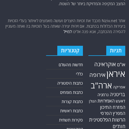
המצב המקיפה והמדויקת ביותר של השטח.
אתר Nziv.net מכבד את זכויות היוצרים ועושה מאמצים לאיתור בעלי הזכויות
ביצירות הכלולות בכתבות. אם זיהית יצירה שאתה בעל הזכויות בה ואתה מעוניין
להסירה מהכתבה, אנא פנה אלינו
למייל
תגיות
קטגוריות
אוקראינה
או"ם
חדשות מהעולם
איראן
אירופה
כללי
ארה"ב
כתבות היסטוריה
אפריקה
כתבות מומחים
בריטניה
גרמניה
האמירויות
דאעש
הגולן
כתבות קצרות
המזרח התיכון
כתבות ראשיות
המפרץ הפרסי
הרשות הפלסטינית
סקירות תשתית
חות'ים