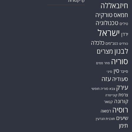
קריקטורות
חיזבאללה
טורקיה
חמאס
טכנולוגיה
טילים
ישראל
ירדן
כלכלה
כטב"מים
כורדים
לבנון
מצרים
סוריה
סחר סמים
סין
סייבר
סיני
עזה
סעודיה
עירק
צבא סוריה חופשי
צרפת
קונייטרה
קורונה
קטאר
רוסיה
רפואה
שיעים
תוכנית הגרעין
תימן