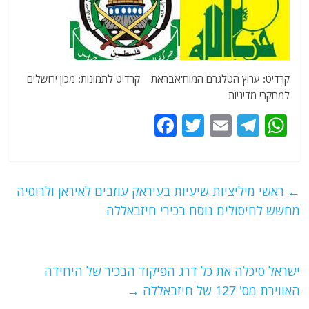
קרדיט: ערוץ הטלגרם המוח'אבראת קרדיט לתמונות: מכון ירושלים
למחקרי מדיניות
F
T
E
T
W
a
w
m
el
h
c
itt
ai
e
at
e
er
l
g
s
←
ראשי מיליציות שיעיות בעיראק עוזבים לאיראן ולרוסיה
b
ra
A
מחשש לחיסולים נוסח בכירי חיזבאללה
o
m
p
o
p
ישראל סיכלה את כל דרג הפיקוד הבכיר של היחידה
k
האווירת מס' 127 של חיזבאללה
→