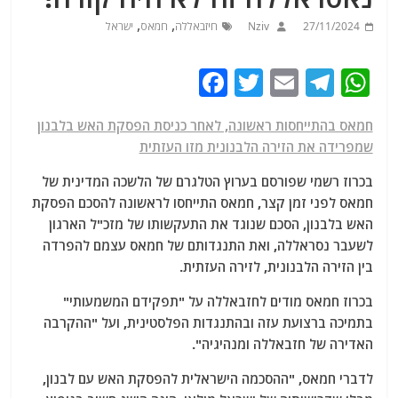
,
,
27/11/2024
Nziv
חיזבאללה
חמאס
ישראל
F
T
E
T
W
a
w
m
el
h
חמאס בהתייחסות ראשונה, לאחר כניסת הפסקת האש בלבנון
c
itt
ai
e
at
שמפרידה את הזירה הלבנונית מזו העזתית
e
er
l
g
s
בכרוז רשמי שפורסם בערוץ הטלגרם של הלשכה המדינית של
b
ra
A
חמאס לפני זמן קצר, חמאס התייחסו לראשונה להסכם הפסקת
o
m
p
האש בלבנון, הסכם שנוגד את התעקשותו של מזכ"ל הארגון
o
p
לשעבר נסראללה, ואת התנגדותם של חמאס עצמם להפרדה
בין הזירה הלבנונית, לזירה העזתית.
k
בכרוז חמאס מודים לחזבאללה על "תפקידם המשמעותי"
בתמיכה ברצועת עזה ובהתנגדות הפלסטינית, ועל "ההקרבה
האדירה של חזבאללה ומנהיגיה".
לדברי חמאס, "ההסכמה הישראלית להפסקת האש עם לבנון,