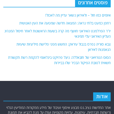
פוסטים אחרונים
איומים כמו חול – ולאיראן נשאר עדיין מה לאכול!
רחפן כמעט בלתי נראה: המצאה חדשה שמטעה את העין האנושית
יו"ר הפרלמנט האיראני חושף מה קרה בשעות הראשונות לאחר חיסול המנהיג
העליון האיראני עלי חמינאי
צבא סוריה נפרס בגבול עיראק: החשש מפני פלישת מיליציות שיעיות
הנאמנות לאיראן
הסוס הטרויאני של חזבאללה: ניצל פרויקט בינלאומי להקמת רשת תקשורת
חשאית לטובת הפיקוד הבכיר שלו בביירות
אודות
אתר החדשות נציב.נט מבצע איסוף ועיבוד של מידע ממקורות המודיעין הגלוי
(רשתות חברתיות, עיתונות, עדויות מקומיות ועוד) על מנת להביא את תמונת