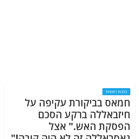
כתבות ראשיות
חמאס בביקורת עקיפה על
חיזבאללה ברקע הסכם
הפסקת האש." אצל
נאסראללה זה לא היה קורה!"