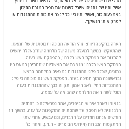
מבלי שדרישותיה של ישראל מולאו, הינה הישג חשוב בניפוץ
אשליותיו של נתניהו שיוכל לשנות את מפת המזרח התיכון
באמצעות כוח, ואשליותיו כי יוכל לנצח את כוחות ההתנגדות או
לפרק אותן מנשקן".
הערה ברקע הדיווח:
זוהי הודעה מביכה ותבוסתנית של חמאס,
שהתעקשו במשך למעלה משנה של מלחמה שחזבאללה ימשיכו
להתנות את הפסקת האש בלבנון, בהפסקת אש בעזה.
הפסקת האש בלבנון מנפצת את האשליות שתחתיהן חמאס היו
נתונים, שכלל פלגי ההתנגדות נמצאים במלחמה בראש
ובראשונה מתוך תמיכה בעזה. הפסקת האש גם מוכיחה כי פלגי
ההתנגדות החלו לאבד אמון ותקווה בכך שההתנגדות בעזה
תוכל לשרוד את המלחמה שהביאה על עצמה.
בנאומו לאחר אירועי הביפרים, אמר נסראללה כי "החזית
הלבנונית לא תפסק עד שתסתיים התוקפנות על עזה. במשך 11
חודשים אנחנו חוזרים על הדברים, וגם עכשיו, אחרי שתי
המתקפות הכבדות (אירועי הביפרים – ה.מ.), ואחרי כל