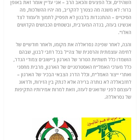
השהידים, וכל הפצעים והכאב הרב – אני עדיין אומר זאת באופן
ברור: לא משנה מה נצטרך להקריב, מה יהיו ההשלכות, מה
הסיכויים – ההתנגדות בלבנון לא תפסיק לתמוך ולעמוד לצד
אנשינו בעזה, בגדה המערבית, ובשטחים הכבושים הקדושים
האלו".
והנה, לאחר שפינה נסראללה את מקומו, ולאחר חודשיים של
לחימה עוצמתית והרסנית של צה"ל בכל רחבי לבנון, שבהם
הושמדו כלל תשתיות הטרור של הארגון ביישובים צמודי הגדר,
כלל מערכי האמל"ח האסטרטגיים של הארגון, מרבית מחסני
ואתרי ייצור האמל"ח, וכלל הדרג הצבאי הבכיר של הארגון –
לחזבאללה לא נותרה ברירה אלא לנתק בין הזירות, ולדאוג
לעצמם לפני שדואגים לעזה, וזאת למרות אמירותיו התקיפות
של נסראללה.