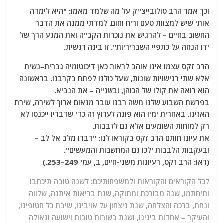
וכך אמר הרב סולובייצ'יק על מה שלמד מאמו: "היא לימדה
אותי שיש למצוות טעם וריח וחום. למדתי ממנה את הדבר
החשוב בחיים – להרגיש את נוכחות הקב"ה ואת המגע הרך של
ידו הנחה על כתפיי השבריריות". זו בינה רגשית.
הרב זקס עצמו אינו אוהב לראות כאן דיכוטומיה גברית–נשית
אלא שתי רגישויות שונות, שעל כולנו לפתח בקרבנו. בראשונה
הוא רואה את קולו של הכוהן, ובשנייה – את הנביא.
בפרשת השבוע שלנו משה רבנו עובר מנאום ארוך לשירה, שירת
האזינו. באחרית ימיו הוא פונה לערוץ זה כדי שדבריו ייכנסו לא
רק למוחות השומעים אלא גם ללבבות.
את עיונו חותם הרב זקס בקוראו לנו: "דברו מלב אל לב –
ובעקבות הלבבות ילכו גם המחשבות והמעשים".
(ראו: הרב זקס, רעיונות משני-חיים, ב, עמ' 249–253.)
לכל הקוראים והקוראות ולמשפחותיכם: לשנה טובה תיכתבו
ותיחתמו, שנה מבורכת ומתוקה, שנת בריאות איתנה, שלווה
ונחת, ברכה והצלחה, שנת ניצחון על אויבינו, שיבת כל חטופינו,
והעיקר – אחדות בינינו, ושנת בשורות טובות וישועה וגאולה