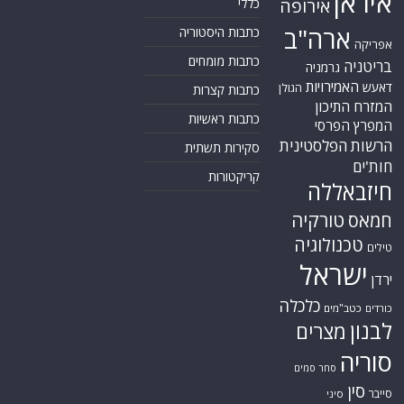
איראן
אירופה
כללי
ארה"ב
כתבות היסטוריה
אפריקה
כתבות מומחים
בריטניה
גרמניה
האמירויות
דאעש
הגולן
כתבות קצרות
המזרח התיכון
כתבות ראשיות
המפרץ הפרסי
הרשות הפלסטינית
סקירות תשתית
חות'ים
קריקטורות
חיזבאללה
טורקיה
חמאס
טכנולוגיה
טילים
ישראל
ירדן
כלכלה
כורדים
כטב"מים
לבנון
מצרים
סוריה
סחר סמים
סין
סייבר
סיני