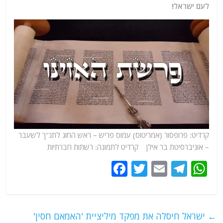
לעם ישראל!
קרדיט: פרופסור (אמריטוס) עמוס פריש – ראש החוג לתנ"ך לשעבר
– אוניברסיטת בר אילן קרדיט לתמונה: רשתות חברתיות
F
T
E
T
W
a
w
m
el
h
c
itt
ai
e
at
e
er
l
g
s
←
ישראל חיסלה את מפקד מיליציית 'האמאם חסין'