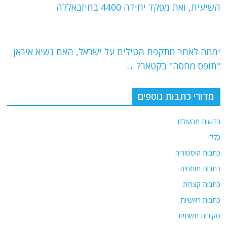
b
ra
A
השיעית, ואת מפקד יחידה 4400 בחיזבאללה
o
m
p
o
p
יממה לאחר מתקפת הטילים על ישראל, האם נשיא איראן
k
"תופס מחסה" בקטאר?
→
מדורי כתבות נוספים
חדשות מהעולם
כללי
כתבות היסטוריה
כתבות מומחים
כתבות קצרות
כתבות ראשיות
סקירות תשתית