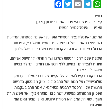
F
T
E
T
W
a
w
m
el
h
בס"ד
c
itt
ai
e
at
קצרצר לפרשת האזינו – אמר ר' יונתן [זקס]
e
er
l
g
s
האזינו – אינטליגנציה רגשית
b
ra
A
המושג "אינטליגנציה רגשית" הופיע לראשונה בספרות המדעית
o
m
p
ב-1990 במאמרם של הפסיכולוגים מאייר וסאלוביי, ולפרסומו
o
p
הגדול בציבור הוא זכה בעקבות ספרו של ד"ר דניאל גולמן.
k
היכולת שלנו להבין רגשות (שלנו ושל הזולת) ולהתייחס אליהם,
חיונית להצלחתנו בחיים. ללא רגש אנו דומים יותר לרובוטים
מאשר לבני אדם.
הרב זקס מבקש להצביע על הקשר של דברי סאלוביי (במקורו:
סולובייצ'יק) אל הגותו של הרב סולובייצ'יק מבוסטון. בדרשה
מרגשת שלו, "הספד לרבנית מטאלנא", אמר הרב בעקבות
הפסוק המפורסם ממשלי, "שְׁמַע בְּנִי מוּסַר אָבִיךָ, וְאַל תִּטֹּשׁ תּוֹרַת
אִמֶּךָ", שתורת האב היא מסורת עיונית, ואילו מוסר האם הוא
חוויה חיה.