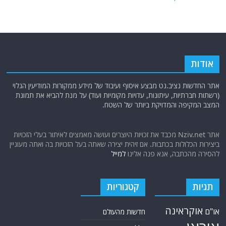
אודות
אתר החדשות נציב.נט מבצע איסוף ועיבוד של מידע ממקורות המודיעין הגלוי
(רשתות חברתיות, עיתונות, עדויות מקומיות ועוד) על מנת להביא את תמונת
המצב המקיפה והמדויקת ביותר של השטח.
אתר Nziv.net מכבד את זכויות היוצרים ועושה מאמצים לאיתור בעלי הזכויות
ביצירות הכלולות בכתבות. אם זיהית יצירה שאתה בעל הזכויות בה ואתה מעוניין
להסירה מהכתבה, אנא פנה אלינו
למייל
תגיות
קטגוריות
אוקראינה
או"ם
חדשות מהעולם