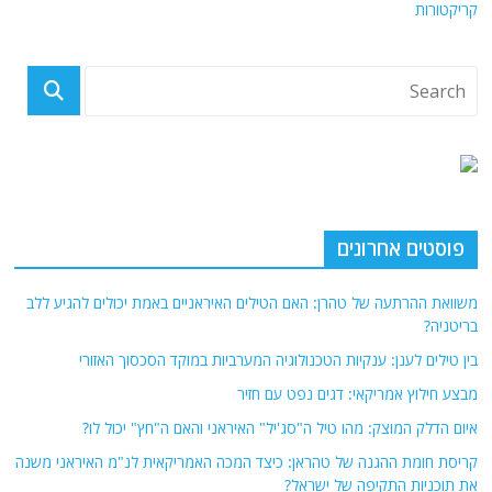
קריקטורות
פוסטים אחרונים
משוואת ההרתעה של טהרן: האם הטילים האיראניים באמת יכולים להגיע ללב
בריטניה?
בין טילים לענן: ענקיות הטכנולוגיה המערביות במוקד הסכסוך האזורי
מבצע חילוץ אמריקאי: דגים נפט עם חזיר
איום הדלק המוצק: מהו טיל ה"סג'יל" האיראני והאם ה"חץ" יכול לו?
קריסת חומת ההגנה של טהראן: כיצד המכה האמריקאית לנ"מ האיראני משנה
את תוכניות התקיפה של ישראל?