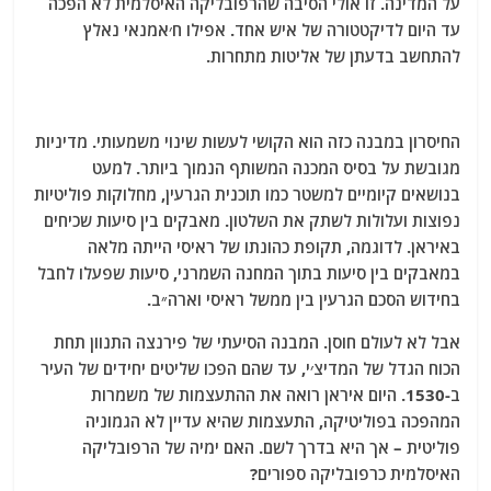
על המדינה. זו אולי הסיבה שהרפובליקה האיסלמית לא הפכה
עד היום לדיקטטורה של איש אחד. אפילו ח׳אמנאי נאלץ
להתחשב בדעתן של אליטות מתחרות.
החיסרון במבנה כזה הוא הקושי לעשות שינוי משמעותי. מדיניות
מגובשת על בסיס המכנה המשותף הנמוך ביותר. למעט
בנושאים קיומיים למשטר כמו תוכנית הגרעין, מחלוקות פוליטיות
נפוצות ועלולות לשתק את השלטון. מאבקים בין סיעות שכיחים
באיראן. לדוגמה, תקופת כהונתו של ראיסי הייתה מלאה
במאבקים בין סיעות בתוך המחנה השמרני, סיעות שפעלו לחבל
בחידוש הסכם הגרעין בין ממשל ראיסי וארה״ב.
אבל לא לעולם חוסן. המבנה הסיעתי של פירנצה התנוון תחת
הכוח הגדל של המדיצ׳י, עד שהם הפכו שליטים יחידים של העיר
ב-1530. היום איראן רואה את ההתעצמות של משמרות
המהפכה בפוליטיקה, התעצמות שהיא עדיין לא הגמוניה
פוליטית – אך היא בדרך לשם. האם ימיה של הרפובליקה
האיסלמית כרפובליקה ספורים?