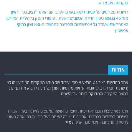
ומקדימה את איראן
ראיונות מצולמים על ענייני דיומא בעולם הערבי עם האתר "נציב.נט": ראיון
מס' 46 בנושא ניסיון חדירת הכשב"ם לאילת , פיטורי הענק בקהיליית המודיעין
האמריקאית שעורר גל אנטישמיות והפריצה למחשבי ה-FBI ועיון בתיקי
אפשטיין
אודות
אתר החדשות נציב.נט מבצע איסוף ועיבוד של מידע ממקורות המודיעין הגלוי
(רשתות חברתיות, עיתונות, עדויות מקומיות ועוד) על מנת להביא את תמונת
המצב המקיפה והמדויקת ביותר של השטח.
אתר Nziv.net מכבד את זכויות היוצרים ועושה מאמצים לאיתור בעלי הזכויות
ביצירות הכלולות בכתבות. אם זיהית יצירה שאתה בעל הזכויות בה ואתה מעוניין
להסירה מהכתבה, אנא פנה אלינו
למייל