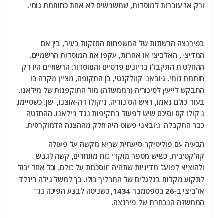
ורק אז עוברות למוסדות, שמשמשים לא אחת כחותמת גומי.
בפירנצה הרשתות של המשפחות החזקות בעיר, בין אם
המדיצ׳י, האלביצי או אחרות, עקפו את המוסדות הרשמיים.
ההחלטות התקבלו בדיונים פרטיים והמוסדות הרשמיים היו רק
חותמת גומי. ג׳ובאני קוולקנטי, בן התקופה, מציין מקרה בו
התבקש לייעץ לסינוריה (הממשלה) מול התוקפנות של מילאנו.
בעוד כולם נאמו, ראש הסינוריה, ניקולו דה-אוצנו, ישן. כשסיימו,
ניקולו קם וסיכם שיש לפעול בתקיפות נגד מילאנו. ההחלטה
כבר התקבלה. ג׳ובאני פשוט היה חלק מההצגה הדמוקרטית.
הבעיה עם פוליטיקה סיעתית שהיא מקשה על פעולה
קולקטיבית. כשיש מספר מוקדי כוח מתחרים, קשה לגבש
ולהוציא לפועל מדיניות שתהיה מוסכמת על כולם. וכל אחד יכול
לתקוע מקלות בגלגלים של התהליך כולו. כך למשל גילה רינלדו
אלביצי ב-26 בספטמבר 1434, כשניסה לבצע הפיכה נגד
הממשלה הנבחרת של פירנצה.