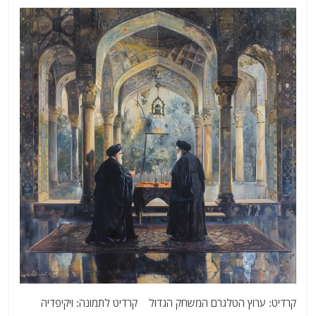
קרדיט: ערוץ הטלגרם המשחק הגדול קרדיט לתמונה: ויקיפדיה