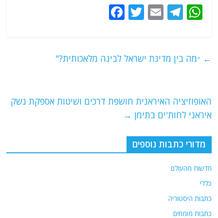
F
T
E
T
W
a
w
m
el
h
c
itt
ai
e
at
e
er
l
g
s
←
״מה בין מדינת ישראל לבינה מלאכותית?"
b
ra
A
o
m
p
o
p
האופוזיציה האיראנית חושפת דרכים ושיטות אספקת נשק
איראני לחות'ים בתימן
→
k
מדורי כתבות נוספים
חדשות מהעולם
כללי
כתבות היסטוריה
כתבות מומחים