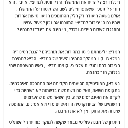
רינלדו רצה להדיח את הממשלה הידידותית למדיצ׳י, אויביו. הוא
הודיע לתומכיו שיאספו חיילים לשם השתלטות על הממשלה.
אולם בשעה היעודה רק חלק מהתומכים הגיעו. סיעות אחרות
שהיו גם הן יריבות למדיצ׳י התווכחו אם נכון לפעול עכשיו
והתנגדו לשלוח חיילים. ובכלל, מי מינה את רינלדו למנהיג?
המדיצ׳י לעומתם גייסו במהירות את תומכיהם להגנת הסינוריה
בפלאצו וקיו. המהלך המהיר והיעיל של המדיצ׳י הביא לתמיכת
הציבור בהם והגליית אלביצי. קוזימו מדיצ׳י, ראש המשפחה שחי
בגלות, חזר כמנצח.
באיראן, הפוליטיקה הסיעתית הקדימה את המהפכה האיסלמית.
בתקופת השאה, האליטה השתמשה ברשתות לא רשמיות כדי
לקדם את האינטרסים שלה, בין השאר משום שהערוצים
הרשמיים של הביורוקרטיה היו איטיים מדי ולא אמינים. המהפכה
שינתה את התוכן, אך לא את המבנה.
היתרון של מבנה פוליטי מבוזר שקשה למוקד כוח יחיד להשתלט