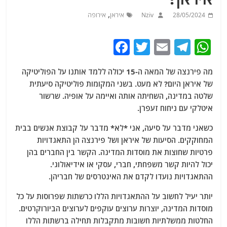
,
28/05/2024
Nziv
איראן
אירופה
F
T
E
T
W
a
w
m
el
h
מה פירנצה של המאה ה-15 יכולה ללמד אותנו על הפוליטיקה
c
itt
ai
e
at
של איראן היום? לא מעט. בשני המקומות פוליטיקה סיעתית
e
er
l
g
s
שלטה במדינה, השחיתה אותה ואיימה על אופיה. שרשור
b
ra
A
איטלקי עם ניחוח זעפרן.
o
m
p
כשאני מדבר על סיעה, אני *לא* מדבר על קבוצת אנשים בבית
o
p
המחוקקים. הסיעות של איראן ושל פירנצה הן התאגדויות
פרטיות שחוצות את מוסדות המדינה. הקשר בין החברים בהן
k
יכול להיות קשר משפחתי, חברי, עסקי או אידיאולוגי.
ההתאגדויות נועדו לקדם את האינטרסים של חבריהן.
יותר יעיל לחשוב על ההתאגדויות הללו כרשתות שפרוסות על כל
מוסדות המדינה, יוצרות ערוצים עוקפים לערוצים הביורוקרטים.
החלטות ממשלתיות חשובות מתקבלות תחילה ברשתות הללו