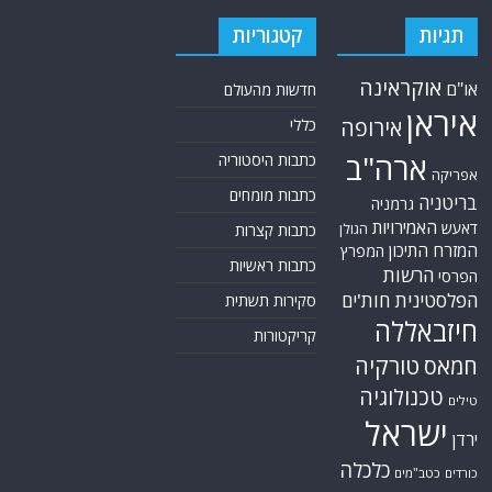
תגיות
קטגוריות
אוקראינה
או"ם
חדשות מהעולם
איראן
אירופה
כללי
ארה"ב
כתבות היסטוריה
אפריקה
כתבות מומחים
בריטניה
גרמניה
האמירויות
דאעש
הגולן
כתבות קצרות
המזרח התיכון
המפרץ
כתבות ראשיות
הרשות
הפרסי
הפלסטינית
חות'ים
סקירות תשתית
חיזבאללה
קריקטורות
טורקיה
חמאס
טכנולוגיה
טילים
ישראל
ירדן
כלכלה
כורדים
כטב"מים