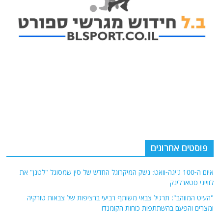
פוסטים אחרונים
איום ה-100 ג'יגה-וואט: נשק המיקרוגל החדש של סין שמסוגל "לטגן" את
לווייני סטארלינק
"העיט המוזהב": תרגיל צבאי משותף רביעי ברציפות של צבאות טורקיה
ומצרים והפעם בהשתתפות כוחות הקומנדו