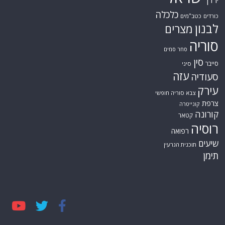
ירדן
כלכלה
כורדים
כטב"מים
לבנון
מצרים
סוריה
סחר סמים
סין
סייבר
סיני
עזה
סעודיה
עירק
צבא סוריה חופשי
צרפת
קונייטרה
קורונה
קטאר
רוסיה
רפואה
שיעים
תוכנית הגרעין
תימן