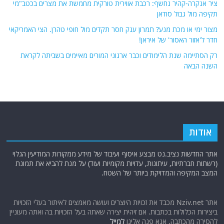
ציר אנקרה-קהיר נחשף: רכבת אווירית טורקית מחמשת את מצרים בכטב"מי
תקיפה מול גבול סודאן
מצור ימי או מכת מנע? תמרון ענק חסר תקדים מול חופי טהרן. הצי האמריקאי
חדר ל'אזור האסור' של איראן!
רק הסתיימה שנת הלימודים וכבר ארגוני המורים מאיימים בשביתה לקראת
השנה הבאה
אודות
אתר החדשות נציב.נט מבצע איסוף ועיבוד של מידע ממקורות המודיעין הגלוי
(רשתות חברתיות, עיתונות, עדויות מקומיות ועוד) על מנת להביא את תמונת
המצב המקיפה והמדויקת ביותר של השטח.
אתר Nziv.net מכבד את זכויות היוצרים ועושה מאמצים לאיתור בעלי הזכויות
ביצירות הכלולות בכתבות. אם זיהית יצירה שאתה בעל הזכויות בה ואתה מעוניין
להסירה מהכתבה, אנא פנה אלינו
למייל