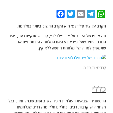
F
T
E
T
W
a
w
m
el
h
הקרב על ציר פילדלפי הוא הקרב החשוב ביותר במלחמה.
c
itt
ai
e
at
e
er
l
g
s
תוצאותיו של הקרב על ציר פילדלפי, קרב שמתקיים כעת, יהיו
הגורם היחיד שעל פיו יקבע האם המלחמה הזו תסתיים או
b
ra
A
שתמשיך למודל של מלחמת התשה ללא קץ.
o
m
p
o
p
k
קרדיט: ויקיפדיה
כללי
ההסטוריה הצבאית העולמית מוכיחה שוב ושוב שבמלחמה, ובכל
מלחמה יש קרבות רבים, בחלקם חלק מהצדדים שנלחמים