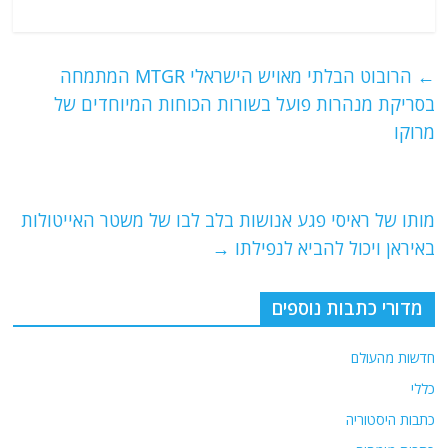
a
w
m
el
h
c
itt
ai
e
at
e
er
l
g
s
←
הרובוט הבלתי מאויש הישראלי MTGR המתמחה
b
ra
A
בסריקת מנהרות פועל בשורות הכוחות המיוחדים של
o
m
p
מרוקו
o
p
k
מותו של ראיסי פגע אנושות בלב לבו של משטר האייטולות
באיראן ויכול להביא לנפילתו
→
מדורי כתבות נוספים
חדשות מהעולם
כללי
כתבות היסטוריה