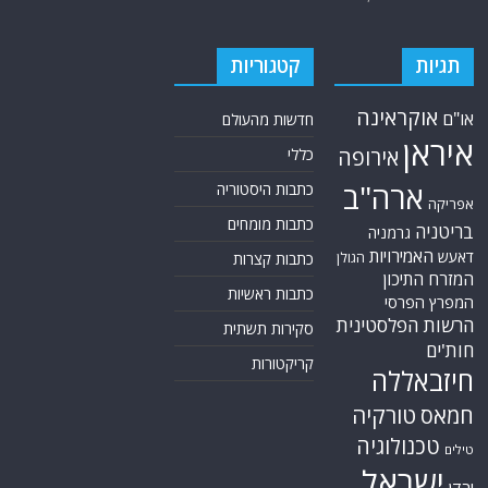
תגיות
קטגוריות
אוקראינה
או"ם
חדשות מהעולם
איראן
אירופה
כללי
ארה"ב
כתבות היסטוריה
אפריקה
כתבות מומחים
בריטניה
גרמניה
האמירויות
דאעש
הגולן
כתבות קצרות
המזרח התיכון
כתבות ראשיות
המפרץ הפרסי
הרשות הפלסטינית
סקירות תשתית
חות'ים
קריקטורות
חיזבאללה
טורקיה
חמאס
טכנולוגיה
טילים
ישראל