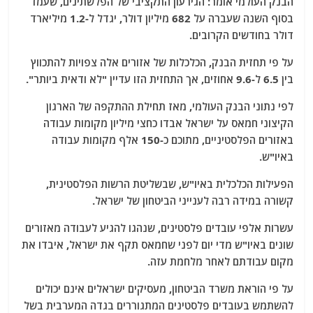
הבנק העולמי אומר: הגירעון התקציבי של הפלשתינים, שעמד
בסוף השנה שעברה על 682 מיליון דולר, יגדל ל-1.2 מיליארד
דולר בחודשים הקרובים.
על פי תחזית הבנק, הכלכלות של אזורים אלה צפויות להתכווץ
בין 6.5 ל-9.6 אחוזים, אך התחזית הזו עדיין "לא ודאית ביותר".
לפי נתוני הבנק העולמי, מאז תחילת ההתקפה של הארגון
הקיצוני חמאס על ישראל אבדו כחצי מיליון מקומות עבודה
באזורים הפלסטיניים, מתוכם כ-150 אלף מקומות עבודה
באיו"ש.
הפעילות הכלכלית באיו"ש, שבשליטת הרשות הפלסטינית,
קשורה במידה רבה לענייני הביטחון של ישראל.
עשרות אלפי עובדים פלסטינים, שנהגו להגיע לעבודה מאזורים
שונים באיו"ש מדי יום לפני שחמאס תקף את ישראל, איבדו את
מקום עבודתם לאחר מלחמת עזה.
על פי הוראת משרד הביטחון, מעסיקים ישראלים אינם יכולים
להשתמש בעובדים פלסטינים המתגוררים בגדה המערבית בשל