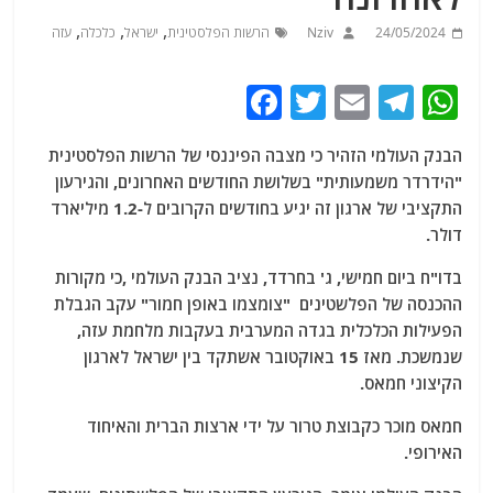
,
,
,
24/05/2024
Nziv
הרשות הפלסטינית
ישראל
כלכלה
עזה
F
T
E
T
W
a
w
m
el
h
הבנק העולמי הזהיר כי מצבה הפיננסי של הרשות הפלסטינית
c
itt
ai
e
at
"הידרדר משמעותית" בשלושת החודשים האחרונים, והגירעון
e
er
l
g
s
התקציבי של ארגון זה יגיע בחודשים הקרובים ל-1.2 מיליארד
b
ra
A
דולר.
o
m
p
בדו"ח ביום חמישי, ג' בחרדד, נציב הבנק העולמי ,כי מקורות
o
p
ההכנסה של הפלשטינים "צומצמו באופן חמור" עקב הגבלת
הפעילות הכלכלית בגדה המערבית בעקבות מלחמת עזה,
k
שנמשכת. מאז 15 באוקטובר אשתקד בין ישראל לארגון
הקיצוני חמאס.
חמאס מוכר כקבוצת טרור על ידי ארצות הברית והאיחוד
האירופי.