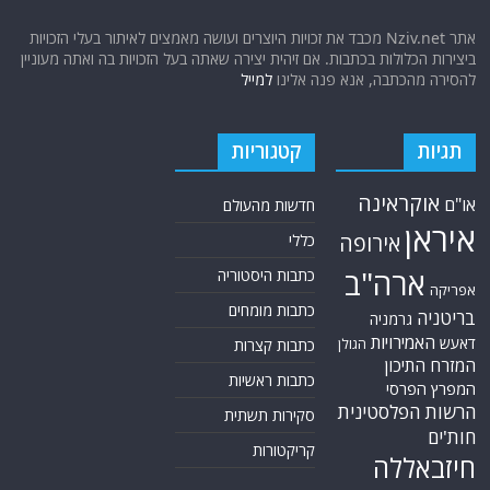
אתר Nziv.net מכבד את זכויות היוצרים ועושה מאמצים לאיתור בעלי הזכויות
ביצירות הכלולות בכתבות. אם זיהית יצירה שאתה בעל הזכויות בה ואתה מעוניין
להסירה מהכתבה, אנא פנה אלינו
למייל
תגיות
קטגוריות
אוקראינה
או"ם
חדשות מהעולם
איראן
אירופה
כללי
ארה"ב
כתבות היסטוריה
אפריקה
כתבות מומחים
בריטניה
גרמניה
האמירויות
דאעש
הגולן
כתבות קצרות
המזרח התיכון
כתבות ראשיות
המפרץ הפרסי
הרשות הפלסטינית
סקירות תשתית
חות'ים
קריקטורות
חיזבאללה