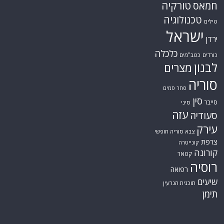
טורקיה
חמאס
טכנולוגיה
טילים
ישראל
ירדן
כלכלה
כורדים
כטב"מים
לבנון
מצרים
סוריה
סחר סמים
סין
סייבר
סיני
עזה
סעודיה
עירק
צבא סוריה חופשי
צרפת
קונייטרה
קורונה
קטאר
רוסיה
רפואה
שיעים
תוכנית הגרעין
תימן