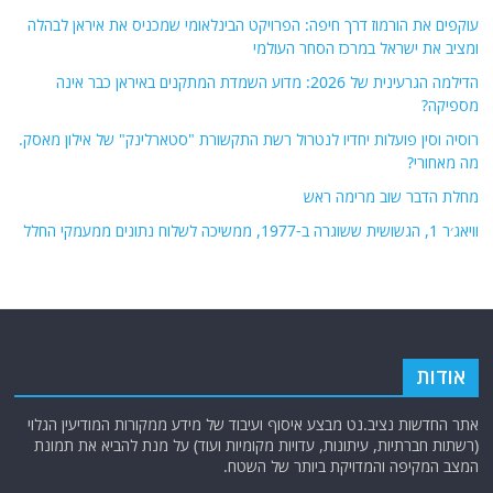
עוקפים את הורמוז דרך חיפה: הפרויקט הבינלאומי שמכניס את איראן לבהלה
ומציב את ישראל במרכז הסחר העולמי
הדילמה הגרעינית של 2026: מדוע השמדת המתקנים באיראן כבר אינה
מספיקה?
רוסיה וסין פועלות יחדיו לנטרול רשת התקשורת "סטארלינק" של אילון מאסק.
מה מאחורי?
מחלת הדבר שוב מרימה ראש
וויאג׳ר 1, הגשושית ששוגרה ב-1977, ממשיכה לשלוח נתונים ממעמקי החלל
אודות
אתר החדשות נציב.נט מבצע איסוף ועיבוד של מידע ממקורות המודיעין הגלוי
(רשתות חברתיות, עיתונות, עדויות מקומיות ועוד) על מנת להביא את תמונת
המצב המקיפה והמדויקת ביותר של השטח.