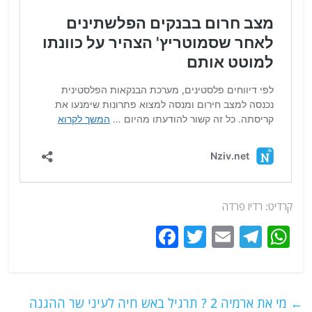
קרדיט: רדיו פרדה
F
T
E
T
W
a
w
m
el
h
c
itt
ai
e
at
e
er
l
g
s
←
מי את ארמיה 2 ? תרגיל באש חיה לעיני שר ההגנה