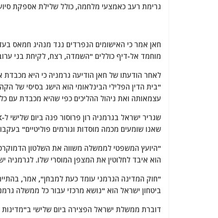
גרימת רעב כאמצעי מלחמה, כולל שלילת אספקת סיוע 
חאן אמר כי האישומים הנפרדים נגד מנהיג חמאס בעזה,
מוחמד אל-דיף כוללים "השמדה, רצח, לקיחת בני ערוב
לאחר הודעתו של חאן הודיעה גרמניה כי היא מכבדת 
"בית הדין הפלילי הבינלאומי הוא הישג בסיסי של הק
עצמאותה ואת ניהול ההליכים כפי שהיא מכבדת עם כל
שאנו שומעים מכמה מוסדות וגורמים פוליטיים" בעקבו
"היועץ המשפטי לממשלה משווה את השלטון הדמוקרטי ל
הוא איבד לחלוטין את המצפן המוסרי שלו. לגרמניה י
"חוק המדינה הגרמני עומד כעת למבחן", אמר, בהתי
ביטחון ישראל הוא "נושא מרכזי עבור כל ממשלה גרמני
דוברת ממשלת ישראל הפצירה ביום שלישי ב"מדינות ה