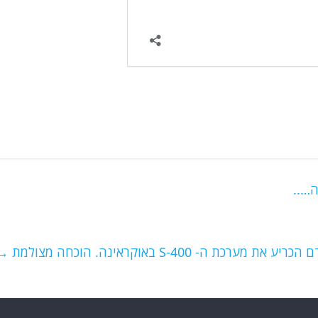
ה…..
רכת ה- S-400 באוקראינה. הוכחה מצולמת
→