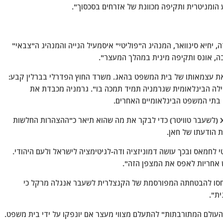
הומניטרית ותקיפה מכוונת של אזרחים בסכסוך".
 יחיא סינוואר, המנהיג ה"פוליטי" איסמעיל הנייה והמנהיג ה"צבאי"
ה, אונס ותקיפה מינית במהלך המעצר".
את עצמאותו של בית המשפט בהאג. משרד החוץ הפדרלי בברלין קבע:
הילה הבינלאומית שגרמניה תמיד תמכה בו". גרמניה מכבדת את
 בתי המשפט הבינלאומיים האחרים.
שגריר ישראל בגרמניה רון פרוסור פנה ביום שלישי ל-X (לשעבר טוויטר) כדי לבקר את מה שהוא תיאר כ"ההצהרות החלשות
ת הודעתו של חאן.
חמאס ובכך עושה דמוניזציה ודה-לגיטימציה לישראל ולעם היהודי.
ש אחריות לאפס את המצפן הזה".
יחסו להבטחתה המפורסמת של הקנצלרית לשעבר אנגלה מרקל כי
ת".
עולם המתורבתות" להתעלם מצווי מעצר אם יונפקו על ידי בית משפט.