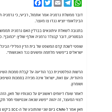
F
T
E
T
W
a
w
m
el
h
דובר ממשלת גרמניה אמר אתמול, רביעי, כי גרמניה ת
c
itt
ai
e
at
הבינלאומי יוציא נגדו צו מעצר.
e
er
l
g
s
b
ra
A
הבסטריט, דובר קנצלר גרמניה אולף שולץ: "כמובן". כן
o
m
p
שופטי לשכת קדם המשפט של בית הדין הפלילי הבינל
o
p
ישראלים ב"פשעי מלחמה ופשעים נגד האנושות".
k
הרשות הפלסטינית כבר הודיעה על קבלת סמכות השיפו
היהודית. עם זאת, ישראל אינה מכירה בסמכות השיפו
ושומרון.
לאחר שעלו דיווחים ראשוניים על כוונותיו של חאן, הז
לצווי המעצר, זה יהווה "פשע שנאה אנטישמי חסר תקד
חאן אמר ל-N