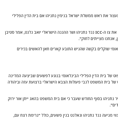
עצור את ראש ממשלת ישראל בנימין נתניהו אם בית הדין הפלילי
בתגובה לשאלת עיתונאים בברלין האם גרמניה תממש את צו ה-ICC נגד נתניהו ושר ההגנה הישראלי יואב גלנט, אמר סטיבן
, אנחנו מצייתים לחוק".
אומי שוקלים בקשה שהגיש התובע קארים חאן להאשים בכירים
ט של בית הדין הפלילי הבינלאומי בנוגע לפשעים שביצעה המדינה
ט של בית המשפט לגבי פעולות הצבא הישראלי ברצועת עזה וביהודה
היר נתניהו בסוף החודש שעבר כי אם בית המשפט בהאג ייתן אור ירוק
ים".
CN ביום שני שהתובע של ה-ICC ביקש צווי מניעה נגד נתניהו וגאלנט בגין פשעים, כולל "גרימת רצח עם,