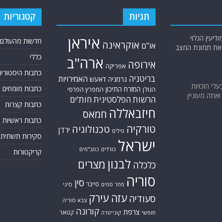
תגיות
קטגוריות
יעין הגלוי
איראן
חדשות מהעולם
אוקראינה
או"ם
א את תמונת המצב
כללי
ארה"ב
אירופה
אפריקה
כתבות היסטוריה
בריטניה
האמירויות
גרמניה
דאעש
בעלי הזכויות
כתבות מומחים
המזרח התיכון
המפרץ הפרסי
הגולן
אתה מעוניין
הרשות הפלסטינית
חות'ים
כתבות קצרות
חיזבאללה
חמאס
כתבות ראשיות
טורקיה
טכנולוגיה
ירדן
טילים
סקירות תשתית
ישראל
כורדים
כטב"מים
קריקטורות
לבנון
מצרים
כלכלה
סוריה
סין
סייבר
סיני
סחר סמים
עזה
עירק
סעודיה
צבא סוריה
קורונה
צרפת
קטאר
חופשי
קונייטרה