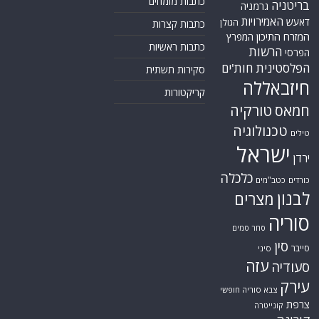
כתבות מומחים
בריטניה
גרמניה
האמירויות
דאעש
הגולן
כתבות קצרות
המזרח התיכון
המפרץ
כתבות ראשיות
הרשות
הפרסי
הפלסטינית
חות'ים
סקירות תשתית
חיזבאללה
קריקטורות
טורקיה
חמאס
טכנולוגיה
טילים
ישראל
ירדן
כלכלה
כורדים
כטב"מים
לבנון
מצרים
סוריה
סחר סמים
סין
סייבר
סיני
עזה
סעודיה
עירק
צבא סוריה חופשי
צרפת
קונייטרה