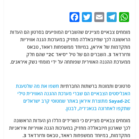
F
T
E
T
W
a
w
m
el
h
מומחים צבאיים מציינים שהשברים המופיעים בסרטון הם העדות
c
itt
ai
e
at
הראשונה לכך שחיזבאללה מחזיק במערכות הגנה אוויריות
e
er
l
g
s
מתקדמות של איראן, במיוחד ממשפחות ראאד, טבאס
b
ra
A
וח'ורדאד 3. השברים הם של טיל "סיאד 2C" שהם חלק
ממערכת ההגנה האווירית שפותחה על ידי מומחי נשק איראנים.
o
m
p
o
p
k
סרטונים ותמונות ברשתות החברתיות
חשפו את מה שלטענת
האנליסטים הצבאיים הם שברי מערכת ההגנה האווירית טילי
Sayad-2C מתוצרת איראן באתר שמטוסי קרב ישראלים
שתקפו לאחרונה בנאג'ריה, לבנון.
מומחים צבאיים מציינים כי השרידים הללו הן העדות הראשונה
לכך שארגון חיזבאללה מחזיק במערכות הגנה אוויריות איראניות
מתקדמות, במיוחד ממשפחות ראאד, טבאס וח'ורדאד 3.