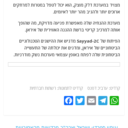
מצויד במערכת דלק מוצק, הוא יכול לטפל במטרות למרחקים
ארוכים יותר ולהגיב מהר יותר לאיומים.
מערכת ההנחיה שלה מאפשרת פגיעה מדויקת, מה שהופך
אותה למרכיב קריטי ברשת ההגנה האווירית של איראן.
הפיתוח של Sayyad-2C מדגיש את ההישגים הטכנולוגיים
הביטחוניים של איראן, ומדגים את יכולתה של התעשייה
הביטחונית שלה לפתח באופן עצמאי מערכות נשק מודרניות.
קרדיט: ערביכ דפנס קרדיט לתמונות: רשתות חברתיות
F
T
E
T
W
a
w
m
el
h
c
itt
ai
e
at
e
er
l
g
s
←
עיתון ספרדי: ישראל וארה"ב מבקשות מהאמירויות,