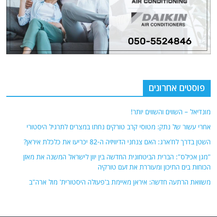
פוסטים אחרונים
מונדיאל – השווים והשווים יותר!
אחרי עשור של נתק: מטוסי קרב טורקים נחתו במצרים לתרגיל היסטורי
השטן בדרך לח'ארג: האם צנחני הדיוויזיה ה-82 יכריעו את כלכלת איראן?
"מגן אכילס": הברית הביטחונית החדשה בין יוון לישראל המשנה את מאזן
הכוחות בים התיכון ומעוררת את זעם טורקיה
משוואת הרתעה חדשה: איראן מאיימת ב'פעולה היסטורית' מול ארה"ב