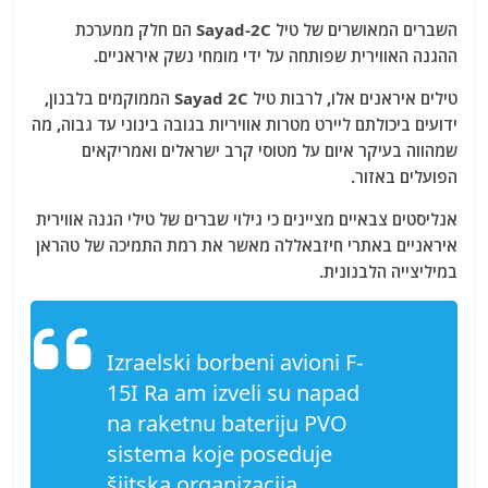
השברים המאושרים של טיל Sayad-2C הם חלק ממערכת
ההגנה האווירית שפותחה על ידי מומחי נשק איראניים.
טילים איראנים אלו, לרבות טיל Sayad 2C הממוקמים בלבנון,
ידועים ביכולתם ליירט מטרות אוויריות בגובה בינוני עד גבוה, מה
שמהווה בעיקר איום על מטוסי קרב ישראלים ואמריקאים
הפועלים באזור.
אנליסטים צבאיים מציינים כי גילוי שברים של טילי הגנה אווירית
איראניים באתרי חיזבאללה מאשר את רמת התמיכה של טהראן
במיליצייה הלבנונית.
Izraelski borbeni avioni F-
15I Ra am izveli su napad
na raketnu bateriju PVO
sistema koje poseduje
šiitska organizacija