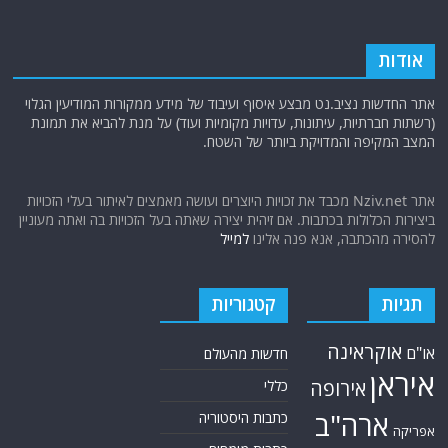
אודות
אתר החדשות נציב.נט מבצע איסוף ועיבוד של מידע ממקורות המודיעין הגלוי
(רשתות חברתיות, עיתונות, עדויות מקומיות ועוד) על מנת להביא את תמונת
המצב המקיפה והמדויקת ביותר של השטח.
אתר Nziv.net מכבד את זכויות היוצרים ועושה מאמצים לאיתור בעלי הזכויות
ביצירות הכלולות בכתבות. אם זיהית יצירה שאתה בעל הזכויות בה ואתה מעוניין
להסירה מהכתבה, אנא פנה אלינו
למייל
תגיות
קטגוריות
אוקראינה
או"ם
חדשות מהעולם
איראן
אירופה
כללי
ארה"ב
כתבות היסטוריה
אפריקה