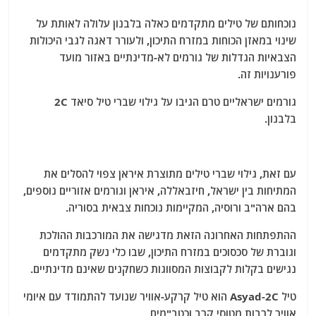
נוכחותם של טילים מתקדמים כאלה בלבנון עלולה לאותת על
שינוי במאזן הכוחות במזרח התיכון, ולעורר דאגה לגבי היכולות
הצבאיות הגדלות של גורמים לא-מדינתיים באזור מועד
פורענויות זה.
גורמים ישראליים טרם הגיבו על גילוי שברי טיל סיאד 2C
בלבנון.
עם זאת, גילוי שברי טילים מתוצרת איראן צפוי להסלים את
המתיחות בין ישראל, חיזבאללה, איראן וגורמים אזוריים נוספים,
בהם ארה"ב ורוסיה, המקיימות נוכחות צבאית בסוריה.
ההתפתחות האחרונה הזאת מדגישה את המורכבות ההולכת
וגוברת של סכסוכים במזרח התיכון, שבו כלי נשק מתקדמים
נגישים בקלות לקבוצות המסווגות כשחקנים שאינם מדינתיים.
טיל Asyad-2C הוא טיל קרקע-אוויר שנועד להתמודד עם איומי
אוויר לרבות מטוסי קרב וכטב"מים.