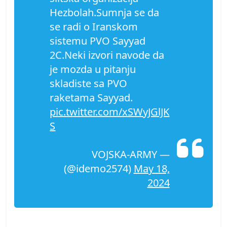
Hezbolah.Sumnja se da
se radi o Iranskom
sistemu PVO Sayyad
2C.Neki izvori navode da
je mozda u pitanju
skladiste sa PVO
raketama Sayyad.
pic.twitter.com/xSWyJGlJK
S
— VOJSKA-ARMY
(@idemo2574)
May 18,
2024