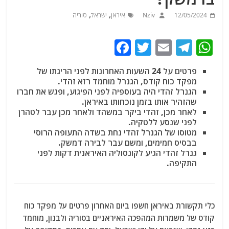
,
,
12/05/2024
Nziv
איראן
ישראל
סוריה
F
T
E
T
W
a
w
m
el
h
פרטים על 24 השעות האחרונות לפני הריגתו של
c
itt
ai
e
at
מפקד כוח קודס, הגנרל מוחמד רזא זהדי.
e
er
l
g
s
הגנרל זהדי היה בעוספיה לפני הפיגוע, ופגש את חברו
שהזהיר אותו בזמן נוכחותו באיראן.
b
ra
A
לאחר מכן, זהדי ביקר במשהד ולאחר מכן עבר לטהרן
לפני שנסע ללטקיה.
o
m
p
מטוסו של הגנרל זהדי נחת בשדה התעופה הרוסי
o
p
בבסיס חמימים, ומשם עבר לבירה דמשק.
גנרל זהדי הגיע לקונסוליה האיראנית דקות לפני
k
התקיפה.
כלי תקשורת באיראן חשפו ביום האחרון פרטים על מפקד כוח
קודס של משמרות המהפכה האיראניים בסוריה ולבנון, מוחמד