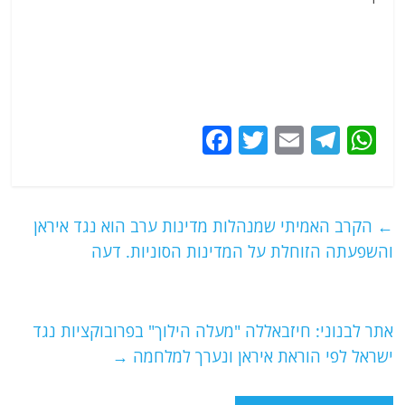
F
T
E
T
W
a
w
m
el
h
c
itt
ai
e
at
e
er
l
g
s
←
הקרב האמיתי שמנהלות מדינות ערב הוא נגד איראן
b
ra
A
והשפעתה הזוחלת על המדינות הסוניות. דעה
o
m
p
o
p
אתר לבנוני: חיזבאללה "מעלה הילוך" בפרובוקציות נגד
k
ישראל לפי הוראת איראן ונערך למלחמה
→