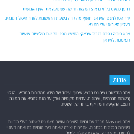
רחפן כמעט בלתי נראה: המצאה חדשה שמטעה את העין האנושית
יו"ר הפרלמנט האיראני חושף מה קרה בשעות הראשונות לאחר חיסול המנהיג
העליון האיראני עלי חמינאי
צבא סוריה נפרס בגבול עיראק: החשש מפני פלישת מיליציות שיעיות
הנאמנות לאיראן
אודות
אתר החדשות נציב.נט מבצע איסוף ועיבוד של מידע ממקורות המודיעין הגלוי
(רשתות חברתיות, עיתונות, עדויות מקומיות ועוד) על מנת להביא את תמונת
המצב המקיפה והמדויקת ביותר של השטח.
אתר Nziv.net מכבד את זכויות היוצרים ועושה מאמצים לאיתור בעלי הזכויות
ביצירות הכלולות בכתבות. אם זיהית יצירה שאתה בעל הזכויות בה ואתה מעוניין
להסירה מהכתבה, אנא פנה אלינו
למייל