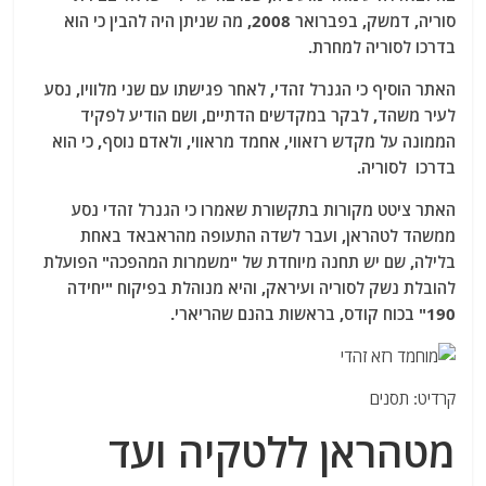
סוריה, דמשק, בפברואר 2008, מה שניתן היה להבין כי הוא
בדרכו לסוריה למחרת.
האתר הוסיף כי הגנרל זהדי, לאחר פגישתו עם שני מלוויו, נסע
לעיר משהד, לבקר במקדשים הדתיים, ושם הודיע ​​לפקיד
הממונה על מקדש רזאווי, אחמד מראווי, ולאדם נוסף, כי הוא
בדרכו לסוריה.
האתר ציטט מקורות בתקשורת שאמרו כי הגנרל זהדי נסע
ממשהד לטהראן, ועבר לשדה התעופה מהראבאד באחת
בלילה, שם יש תחנה מיוחדת של "משמרות המהפכה" הפועלת
להובלת נשק לסוריה ועיראק, והיא מנוהלת בפיקוח "יחידה
190" בכוח קודס, בראשות בהנם שהריארי.
קרדיט: תסנים
מטהראן ללטקיה ועד