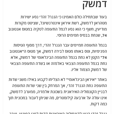
דמשק
בעוד שבתחילה כולם האמינו כי הגנרל זהדי נסע ישירות
מטהראן לדמשק, רשת איראן אינטרנשיונל, שציטט מקורות
מודיעין, חשף כי הוא נסע לנמל התעופה לטקיה במטוס אנטונוב
74, שנחת בבסיס חמימים הרוסי.
בנמל התעופה חמיימים עבר הגנרל זהדי, דרך מסוף הטיסות
הפנימיות, וטס באותו מטוס לבירה דמשק, אך מטוס ה"אנטונוב
74" הקטן לא נחת בנמל התעופה הבינלאומי של דמשק, אלא
נחת בנמל התעופה הצבאי באלמזה או בשדה התעופה הצבאי
של דמשק הצמוד אליו.
באתר "איראן הבינלאומי" לא הצליחו לקבוע באילו משני שדות
התעופה נחת הגנרל זהדי, אך המרחק בין שני שדות התעופה
לבניין הקונסוליה האיראנית בשכונת אלמז'ה, ממערב לדמשק,
אינו עולה על ארבעה קילומטרים, מה שניתן לעבור במכונית תוך
כמה דקות.
גנרל זהדי הגיע לקונסוליה האיראנית דקות לפני הפיגוע, ועבר