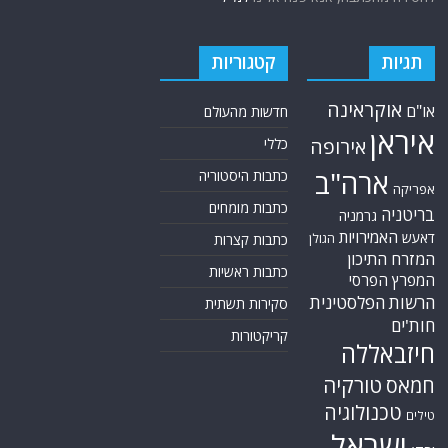
תגיות
קטגוריות
אוקראינה
או"ם
חדשות מהעולם
איראן
אירופה
כללי
ארה"ב
כתבות היסטוריה
אפריקה
כתבות מומחים
בריטניה
גרמניה
האמירויות
דאעש
הגולן
כתבות קצרות
המזרח התיכון
כתבות ראשיות
המפרץ הפרסי
הרשות הפלסטינית
סקירות תשתית
חות'ים
קריקטורות
חיזבאללה
טורקיה
חמאס
טכנולוגיה
טילים
ישראל