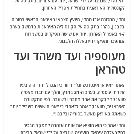
רזא זהדי, שנרצח על ידי ישראל, יחד עם אחרים, בתקיפה על
הקונסוליה האיראנית בתחילת אפריל האחרון.
זהדי, המכונה אבו מהדי, היועץ הצבאי האיראני הראשי בסוריה
ובלבנון, נהרג בתקיפה על הקונסוליה האיראנית בדמשק בערב
ה-1 באפריל האחרון, יחד עם שישה מפקדים במשמרות
המהפכה ומפקדי חיזבאללה הלבנוני.
מעוספיה ועד משהד ועד
טהראן
האתר "איראן אינטרנשיונל" דיווח כי הגנרל זהדי היה בעיר
הולדתו עוספיה, בערב ה-31 במרץ, והלך עם חברו מאסיה
טוואנקר לבקר את אחד מחבריו לשעבר. לפי התקשורת
האיראנית, טוואנקר אמר לזאהדי כי "אני חוששים בשבילך יותר
כשאתה באיראן מאשר בסוריה ובלבנון".
זהדי אמר כי הוא הוציא את אותה אזהרה למפקד הבכיר
בחיזבאללה עימאד מוע'ניה, שנרצח על ידי ישראל בבירת