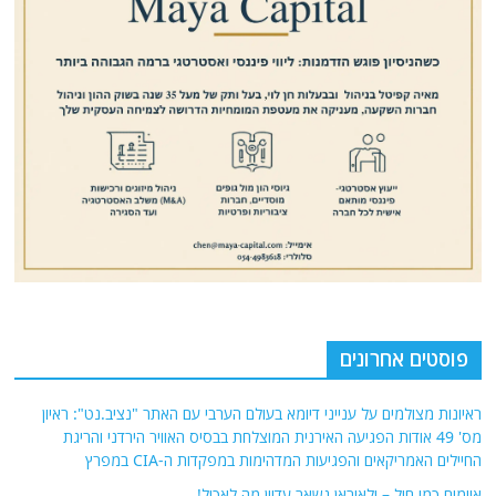
פוסטים אחרונים
ראיונות מצולמים על ענייני דיומא בעולם הערבי עם האתר "נציב.נט": ראיון
מס' 49 אודות הפגיעה האירנית המוצלחת בבסיס האוויר הירדני והריגת
החיילים האמריקאים והפגיעות המדהימות במפקדות ה-CIA במפרץ
איומים כמו חול – ולאיראן נשאר עדיין מה לאכול!