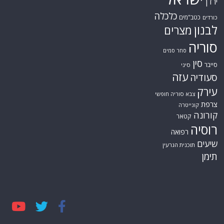
ירדן
כלכלה
כטב"מים
כורדים
לבנון
מצרים
סוריה
סחר סמים
סין
סייבר
סיני
עזה
סעודיה
עירק
צבא סוריה חופשי
צרפת
קונייטרה
קורונה
קטאר
רוסיה
רפואה
שיעים
תוכנית הגרעין
תימן