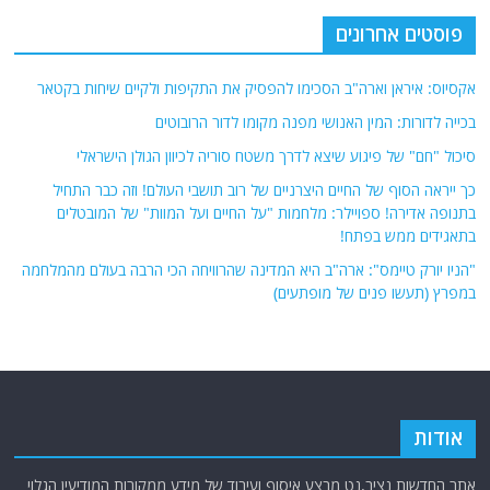
פוסטים אחרונים
אקסיוס: איראן וארה"ב הסכימו להפסיק את התקיפות ולקיים שיחות בקטאר
בכייה לדורות: המין האנושי מפנה מקומו לדור הרובוטים
סיכול "חם" של פיגוע שיצא לדרך משטח סוריה לכיוון הגולן הישראלי
כך ייראה הסוף של החיים היצרניים של רוב תושבי העולם! וזה כבר התחיל
בתנופה אדירה! ספויילר: מלחמות "על החיים ועל המוות" של המובטלים
בתאגידים ממש בפתח!
"הניו יורק טיימס": ארה"ב היא המדינה שהרוויחה הכי הרבה בעולם מהמלחמה
במפרץ (תעשו פנים של מופתעים)
אודות
אתר החדשות נציב.נט מבצע איסוף ועיבוד של מידע ממקורות המודיעין הגלוי