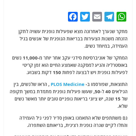
F
T
E
T
W
a
w
m
el
h
מחקר שנערך לאחרונה מצא שפעילות גופנית עשויה לתקן
c
itt
ai
e
at
הזנחה משנות הצעירות בבריאות הגופנית של אנשים בגיל
e
er
l
g
s
העמידה, במיוחד נשים.
b
ra
A
המחקר של אוניברסיטת סידני עקב אחר יותר מ-11,000 נשים
o
m
p
באוסטרליה והגיע למסקנה שאמצע החיים הוא זמן קריטי
o
p
לפעילות גופנית ויש לבצעה לפחות 150 דקות בשבוע.
k
התוצאות, שפורסמו ב-
PLOS Medicine
, הראו שלנשים, בין
הגילאים 40 ל-50, שעשו פעילות גופנית מתמדת במשך תקופה
של 15 שנה, יש ציוני בריאות גופניים טובים יותר מאשר נשים
שלא.
גם משתתפים שלא התאמנו באופן סדיר לפני גיל העמידה
והחלו לקיים שגרה גופנית רצינית, בריאותם השתפרה.