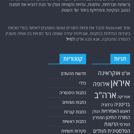
(רשתות חברתיות, עיתונות, עדויות מקומיות ועוד) על מנת להביא את תמונת
המצב המקיפה והמדויקת ביותר של השטח.
אתר Nziv.net מכבד את זכויות היוצרים ועושה מאמצים לאיתור בעלי הזכויות
ביצירות הכלולות בכתבות. אם זיהית יצירה שאתה בעל הזכויות בה ואתה מעוניין
להסירה מהכתבה, אנא פנה אלינו
למייל
תגיות
קטגוריות
אוקראינה
או"ם
חדשות מהעולם
איראן
אירופה
כללי
ארה"ב
כתבות היסטוריה
אפריקה
כתבות מומחים
בריטניה
גרמניה
האמירויות
דאעש
הגולן
כתבות קצרות
המזרח התיכון
המפרץ
כתבות ראשיות
הרשות
הפרסי
הפלסטינית
חות'ים
סקירות תשתית