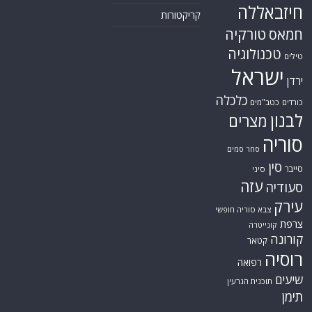
חיזבאללה
קריקטורות
טורקיה
חמאס
טכנולוגיה
טילים
ישראל
ירדן
כלכלה
כורדים
כטב"מים
לבנון
מצרים
סוריה
סחר סמים
סין
סייבר
סיני
עזה
סעודיה
עירק
צבא סוריה חופשי
צרפת
קונייטרה
קורונה
קטאר
רוסיה
רפואה
שיעים
תוכנית הגרעין
תימן