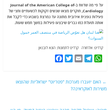
על פי מה שדווח ב-Journal of the American College of
Cardiology, חוקרים מצאו שנשים זקוקות לכשעתיים וחצי של
פעילות גופנית אירובית מתונה עד נמרצת בשבוע כדי לקבל את
אותה תועלת כמו גברים שיבצעו פעילות במשך חמש שעות.
קרדיט: אלחורה קרדיט לתמונות: הונא לובנאן
F
T
E
T
W
a
w
m
el
h
c
itt
ai
e
at
e
er
l
g
s
←
האם יועברו מערכות "פטריוט" ישראליות שהוצאו
b
ra
A
משירות לאוקראינה?
o
m
p
o
p