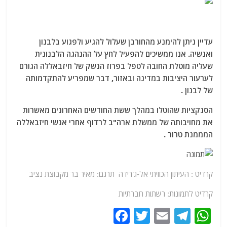
עדיין ניתן להימנע מהחורבן שעלול להגיע ולפגוע בלבנון
ואנשיה. אנו ממשיכים להפעיל לחץ על ההנהגה הלבנונית
שעליה מוטלת החובה לטפל בפרוז הנשק של חיזבאללה הגורם
לערעור היציבות במדינה ובאזור, דבר שמפריע להתקדמותה
של לבנון .
הסנקציות שהוטלו במהלך ששת החודשים האחרונים מאשרות
את מחויבותה של ממשלת ארה"ב לרדוף אחרי אנשי חיזבאללה
המממנת טרור .
קרדיט : העיתון הכוויתי אל-ג'רידה תרגם: מאיר בר מקבוצת נציב
קרדיט לתמונות: רשתות חברתיות
F
T
E
T
W