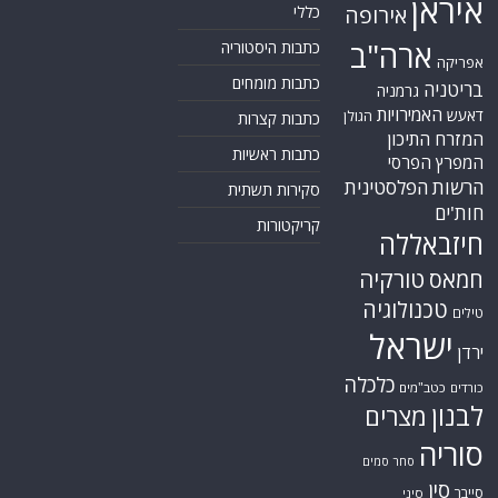
איראן
אירופה
כללי
ארה"ב
כתבות היסטוריה
אפריקה
כתבות מומחים
בריטניה
גרמניה
האמירויות
דאעש
הגולן
כתבות קצרות
המזרח התיכון
כתבות ראשיות
המפרץ הפרסי
הרשות הפלסטינית
סקירות תשתית
חות'ים
קריקטורות
חיזבאללה
טורקיה
חמאס
טכנולוגיה
טילים
ישראל
ירדן
כלכלה
כורדים
כטב"מים
לבנון
מצרים
סוריה
סחר סמים
סין
סייבר
סיני