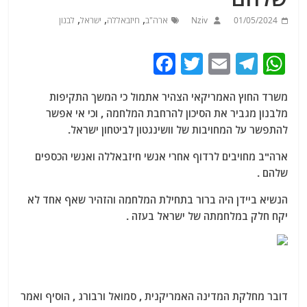
,
,
,
01/05/2024
Nziv
ארה"ב
חיזבאללה
ישראל
לבנון
F
T
E
T
W
a
w
m
el
h
משרד החוץ האמריקאי הצהיר אתמול כי המשך התקיפות
c
itt
ai
e
at
מלבנון מגביר את הסיכון להרחבת המלחמה , וכי אי אפשר
e
er
l
g
s
להתפשר על המחויבות של וושינגטון לביטחון ישראל.
b
ra
A
ארה"ב מחויבים לרדוף אחרי אנשי חיזבאללה ואנשי הכספים
o
m
p
שלהם .
o
p
הנשיא ביידן היה ברור בתחילת המלחמה והזהיר שאף אחד לא
k
יקח חלק במלחמתה של ישראל בעזה .
דובר מחלקת המדינה האמריקנית , סמואל ורבורג , הוסיף ואמר