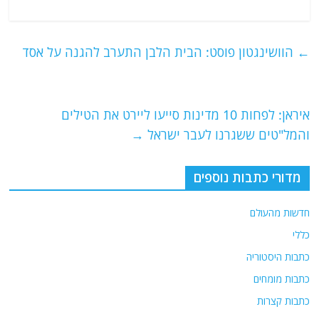
a
w
m
el
h
c
itt
ai
e
at
e
er
l
g
s
←
הוושינגטון פוסט: הבית הלבן התערב להגנה על אסד
b
ra
A
o
m
p
o
p
איראן: לפחות 10 מדינות סייעו ליירט את הטילים
והמל"טים ששגרנו לעבר ישראל
→
k
מדורי כתבות נוספים
חדשות מהעולם
כללי
כתבות היסטוריה
כתבות מומחים
כתבות קצרות