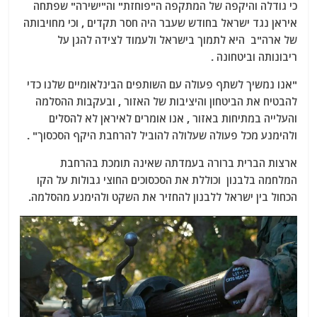
כי גודלה והיקפה של המתקפה ה"פוחזת" וה"ישירה" שפתחה
איראן נגד ישראל בחודש שעבר היה חסר תקדים , וכי מחויבותה
של ארה"ב היא לתמוך בישראל ולעמוד לצידה להגן על
ריבונותה וביטחונה .
"אנו נמשיך לשתף פעולה עם השותפים הבינלאומיים שלנו כדי
להבטיח את הביטחון והיציבות של האזור , ובעקבות ההסלמה
והעלייה במתיחות באזור , אנו אומרים לאיראן לא להסלים
ולהימנע מכל פעולה שעלולה להוביל להרחבת היקף הסכסוך" .
ארצות הברית ברורה בעמדתה שאינה תומכת בהרחבת
המלחמה בלבנון וכוללת את הסכסוכים החוצי גבולות על הקו
הכחול בין ישראל ללבנון להחזיר את השקט ולהימנע מהסלמה.