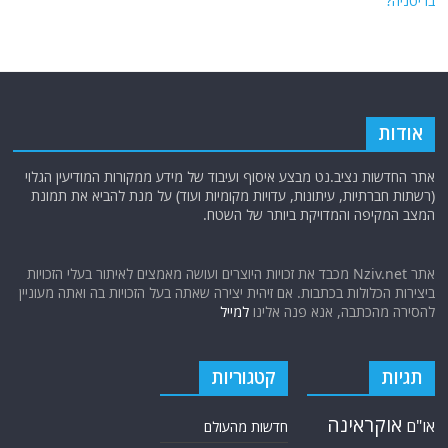
בריטניה?
אודות
אתר החדשות נציב.נט מבצע איסוף ועיבוד של מידע ממקורות המודיעין הגלוי
(רשתות חברתיות, עיתונות, עדויות מקומיות ועוד) על מנת להביא את תמונת
המצב המקיפה והמדויקת ביותר של השטח.
אתר Nziv.net מכבד את זכויות היוצרים ועושה מאמצים לאיתור בעלי הזכויות
ביצירות הכלולות בכתבות. אם זיהית יצירה שאתה בעל הזכויות בה ואתה מעוניין
להסירה מהכתבה, אנא פנה אלינו
למייל
תגיות
קטגוריות
אוקראינה
או"ם
חדשות מהעולם