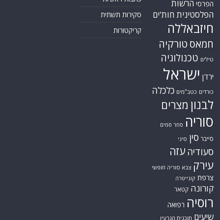
הרשות
הפרסי
הפלסטינית
חות'ים
סקירות תשתית
חיזבאללה
קריקטורות
טורקיה
חמאס
טכנולוגיה
טילים
ישראל
ירדן
כלכלה
כורדים
כטב"מים
לבנון
מצרים
סוריה
סחר סמים
סין
סייבר
סיני
עזה
סעודיה
עירק
צבא סוריה חופשי
צרפת
קונייטרה
קורונה
קטאר
רוסיה
רפואה
שיעים
תוכנית הגרעין