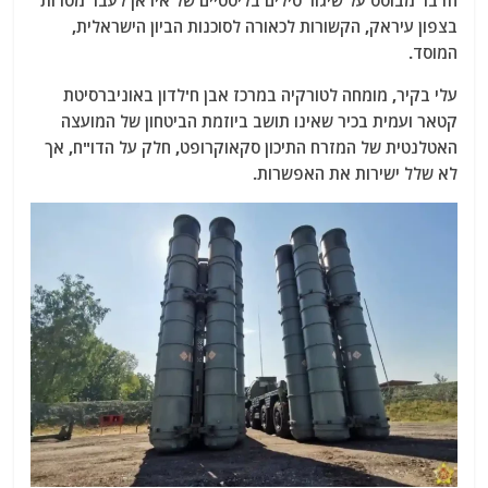
הדבר מבוסס על שיגור טילים בליסטיים של איראן לעבר מטרות
בצפון עיראק, הקשורות לכאורה לסוכנות הביון הישראלית,
המוסד.
עלי בקיר, מומחה לטורקיה במרכז אבן ח'לדון באוניברסיטת
קטאר ועמית בכיר שאינו תושב ביוזמת הביטחון של המועצה
האטלנטית של המזרח התיכון סקאוקרופט, חלק על הדו"ח, אך
לא שלל ישירות את האפשרות.