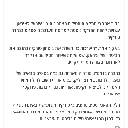
בקיר אמר כי התקפות הטילים האחרונות בין ישראל לאיראן
עשויות להוות הצדקה נוספת לפריסת מערכת ה-S-400 במזרח
טורקיה.
באקיר אמר: "היערכות כזו תשרת את ביטחון טורקיה כמו גם את
הביטחון של עיראק, שפועלת לשיפור יחסיה עם אנקרה
לאחרונה בצורה חסרת תקדים".
כחברה בנאט"ו, טורקיה מארחת גם כמה בסיסים צבאיים של
נאט"ו, לרבות באינצירליק, בסיס אווירי חשוב לחיל האוויר
האמריקני לביצוע תקיפות אוויריות נגד קבוצות פרוקסי
איראניות.
חלק מהאנליסטים טוענים כי טורקיה משתמשת באיום הנשקף
מהמל"טים של ה-PKK רק כתירוץ לפרוס את מערכת ה-S-400
כדי להגן מפני איומי טילים בליסטיים איראניים.