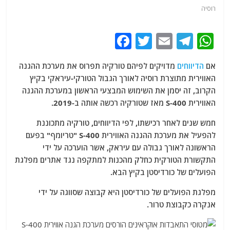
רוסיה
F
T
E
T
W
a
w
m
el
h
אם
הדיווחים
מדויקים לפיהם טורקיה תפרוס את מערכת ההגנה
c
itt
ai
e
at
האווירית מתוצרת רוסיה לאורך הגבול הטורקי-עיראקי בקיץ
e
er
l
g
s
הקרוב, זה יסמן את השימוש המבצעי הראשון במערכת ההגנה
b
ra
A
האווירית S-400 מאז שטורקיה רכשה אותה ב-2019.
o
m
p
חמש שנים לאחר רכישתו, לפי הדיווחים, טורקיה מתכוננת
o
p
להפעיל את מערכת ההגנה האווירית S-400 "טריומף" בפעם
הראשונה לאורך גבולה עם עיראק, אשר הוערכה על ידי
k
התקשורת הטורקית כחלק מהכנות למתקפה נגד אתרים מפלגת
הפועלים של כורדיסטן בקיץ הבא.
מפלגת הפועלים של כורדיסטן היא קבוצה שסווגה על ידי
אנקרה כקבוצת טרור.