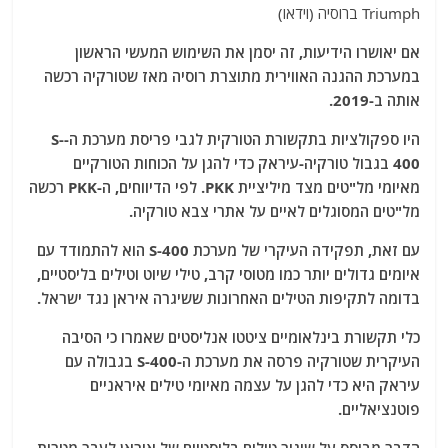
אם יאושרו הידיעות, זה יסמן את השימוש המעשי הראשון
במערכת ההגנה האווירית מתוצרת רוסיה מאז שטורקיה רכשה
אותה ב-2019.
היו ספקולציות בתקשורת הטורקית לגבי פריסת מערכת ה-S-
400 בגבול טורקיה-עיראק כדי להגן על הכוחות הטורקיים
מאיומי מל"טים מצד מיליציית PKK. לפי הדיווחים, ה-PKK רכשה
מל"טים המסוגלים לאיים על אתרי צבא טורקיה.
עם זאת, תפקידה העיקרי של מערכת S-400 הוא להתמודד עם
איומים גדולים יותר כמו מטוסי קרב, טילי שיוט וטילים בליסטיים,
בדומה לתקיפות הטילים האחרונות ששיגרה איראן נגד ישראל.
כלי תקשורת בינלאומיים ציטטו אנליסטים שאמרו כי הסיבה
העיקרית שטורקיה פרסה את מערכת ה-S-400 בגבולה עם
עיראק היא כדי להגן על עצמה מאיומי טילים איראניים
פוטנציאליים.