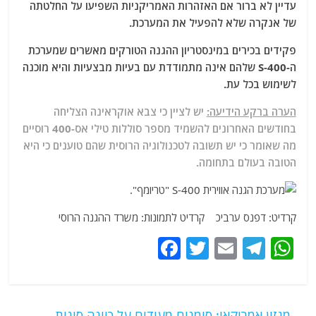
עדיין לא ברור אם האזהרות האמריקניות השפיעו על החלטתה
של אנקרה שלא להפעיל את המערכת.
פקידים בכירים במינסטריון ההגנה הטורקים מאשרים שמערכת
ה-S-400 שלהם אינה מתמודדת עם בעיות מבצעיות והיא מוכנה
לשימוש בכל עת.
הערה ברקע הידיעה:
יש לציין כי צבא אוקראינה הצליחה
בחודשים האחרונים להשמיד מספר סוללות טילי אס-400 רוסיים
מה שאומר כי יש תשובה לטכנולוגיה הרוסית שהם טוענים כי היא
הטובה בעולם בתחומה.
קרדיט: דפנס ערביכ קרדיט לתמונות: משרד ההגנה הרוסי
F
T
E
T
W
a
w
m
el
h
c
itt
ai
e
at
e
er
l
g
s
←
מגזין אמריקאי: סימנים מעידים על כוונה סינית