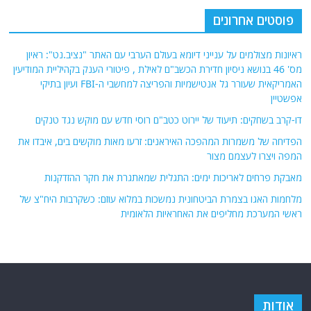
פוסטים אחרונים
ראיונות מצולמים על ענייני דיומא בעולם הערבי עם האתר "נציב.נט": ראיון
מס' 46 בנושא ניסיון חדירת הכשב"ם לאילת , פיטורי הענק בקהיליית המודיעין
האמריקאית שעורר גל אנטישמיות והפריצה למחשבי ה-FBI ועיון בתיקי
אפשטיין
דו-קרב בשחקים: תיעוד של יירוט כטב"ם רוסי חדש עם מוקש נגד טנקים
הפדיחה של משמרות המהפכה האיראנים: זרעו מאות מוקשים בים, איבדו את
המפה ויצרו לעצמם מצור
מאבקת פרחים לאריכות ימים: התגלית שמאתגרת את חקר ההזדקנות
מלחמות האגו בצמרת הביטחונית נמשכות במלוא עוזם: כשקרבות היח"צ של
ראשי המערכת מחליפים את האחראיות הלאומית
אודות