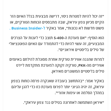
"זה יכול להיות למטרות ניסוי, דרישה מבצעית בגלל האיום הזר
הקיים מכיוון צפון עיראק, שבה מתבססים הכוחות הטורקיים, או
פשוט חדשות לא נכונות", אמר באקיר
ל-Business Insider .
הוא הוסיף: "אם מערכת ה-S-400 תוצב כדי לענות על הצרכים
המבצעיים, זה עשוי להיות כדי להתמודד עם האיום הפוטנציאלי
של טילים בליסטיים איראניים".
למרות שהגנה אווירית טורקית אחרת מסוגלת להילחם באיומים
אוויריים מה-PKK, טורקיה זקוקה למערכת מתקדמת ליירט
טילים בליסטיים המשוגרים מאיראן.
באקיר אמר: "בהתחשב בעובדה שאנקרה פרסה כוחות בצפון
עיראק, זה יהיה הגיוני יותר לפרוס מערכת כזו כדי להגן עליהם
במהלך הסלמה או עימות אזורי".
"איראן השתמשה לאחרונה בטילים נגד צפון עיראק".