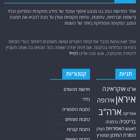
אתר החדשות נציב.נט מבצע איסוף ועיבוד של מידע ממקורות המודיעין הגלוי
(רשתות חברתיות, עיתונות, עדויות מקומיות ועוד) על מנת להביא את תמונת
המצב המקיפה והמדויקת ביותר של השטח.
אתר Nziv.net מכבד את זכויות היוצרים ועושה מאמצים לאיתור בעלי הזכויות
ביצירות הכלולות בכתבות. אם זיהית יצירה שאתה בעל הזכויות בה ואתה מעוניין
להסירה מהכתבה, אנא פנה אלינו
למייל
תגיות
קטגוריות
אוקראינה
או"ם
חדשות מהעולם
איראן
אירופה
כללי
ארה"ב
כתבות היסטוריה
אפריקה
כתבות מומחים
בריטניה
גרמניה
האמירויות
דאעש
הגולן
כתבות קצרות
המזרח התיכון
המפרץ
כתבות ראשיות