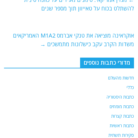
b
ra
A
להשתלט בכוח על טאייוון תוך מספר שנים
o
m
p
o
p
אוקראינה מוציאה את טנקי אברמס M1A2 האמריקאים
k
משדות הקרב עקב כישלונות מתמשכים
→
מדורי כתבות נוספים
חדשות מהעולם
כללי
כתבות היסטוריה
כתבות מומחים
כתבות קצרות
כתבות ראשיות
סקירות תשתית