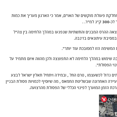
מחלקת פעולת מוקשים של האו"ם, אמר כי הארגון מעריך את כמות
, כתוצאה ההרס המבנים והתשתיות שנפגעו במהלך הלחימה בין צה"ל
המשימה הזו למסובכת עוד יותר".
1 מהתחמושת שנעשה בה שימוש במהלך הלחימה לא התפוצצה ולכן מהווה איום מתמיד על
נוי הפסולת".
תים גדול לכשעצמו , טרם החל , ובמידה ויתחיל תאלץ ישראל לבצע
יירה האחרונה שבשליטת החמאס , מה שיוסיף לכמויות פסולת הבניין
רכת הזמן המוערך לפינוי הכללי של הפסולת מהרצועה.