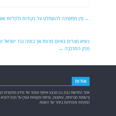
a
w
m
el
h
c
itt
ai
e
at
e
er
l
g
s
←
סין ממשיכה להשתלט על נקודות כלכליות ואס
b
ra
A
o
m
p
o
p
נשיא מצרים באיום מרומז אך בוטה נגד ישראל ש
טנק המרכבה
→
k
אודות
אתר החדשות נציב.נט מבצע איסוף ועיבוד של מידע ממקורות המוד
(רשתות חברתיות, עיתונות, עדויות מקומיות ועוד) על מנת להבי
המקיפה והמדויקת ביותר של השטח.