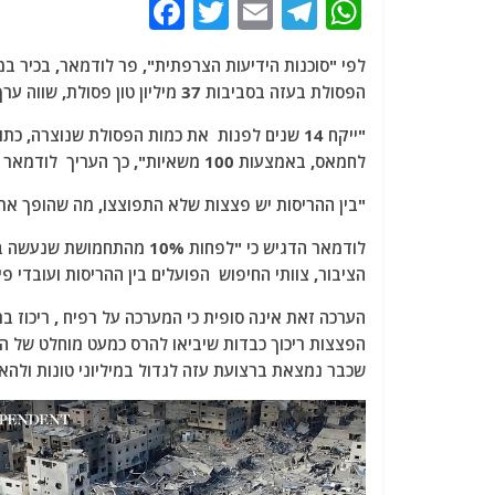
F
T
E
T
W
a
w
m
el
h
לפי "סוכנות הידיעות הצרפתית", פר לודמאר, בכיר ב
c
itt
ai
e
at
הפסולת בעזה בסביבות 37 מיליון טון פסולת, שווה ערך לכ-300 ק"ג למ"ר. .
e
er
l
g
s
"ייקח 14 שנים לפנות את כמות הפסולת שנוצרה
b
ra
A
לחמאס, באמצעות 100 משאיות", כך העריך לודמאר במסיבת עיתונאים בז'נבה.
o
m
p
"בין ההריסות יש פצצות שלא התפוצצו, מה שהופך את 
o
p
k
לודמאר הדגיש כי "לפחות 0%
הציבור, צוותי החיפוש הפועלים בין ההריסות ועובדי פי
הערכה זאת אינה סופית כי המערכה על רפיח , ריכוז ב
הפצצות ריכוך כבדות שיביאו להרס כמעט מוחלט של הע
שכבר נמצאת ברצועת עזה לגדול במיליוני טונות ולהא