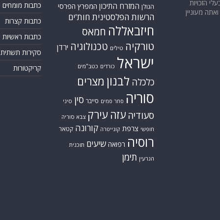
בעלי הזכויות
כתבות מומחים
המזרח התיכון
המפרץ הפרסי
הגולן
אתה מעוניין
הרשות הפלסטינית
חות'ים
כתבות קצרות
חיזבאללה
חמאס
כתבות ראשיות
טורקיה
טכנולוגיה
ירדן
טילים
סקירות תשתית
ישראל
כורדים
כטב"מים
קריקטורות
לבנון
מצרים
כלכלה
סוריה
סין
סייבר
סיני
סחר סמים
עזה
עירק
סעודיה
צבא סוריה
קורונה
צרפת
קטאר
חופשי
קונייטרה
רוסיה
שיעים
רפואה
תוכנית
תימן
הגרעין