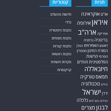
תגיות
קטגוריות
אוקראינה
או"ם
חדשות מהעולם
איראן
אירופה
כללי
ארה"ב
כתבות היסטוריה
אפריקה
כתבות מומחים
בריטניה
גרמניה
האמירויות
דאעש
הגולן
כתבות קצרות
המזרח התיכון
המפרץ
כתבות ראשיות
הרשות
הפרסי
הפלסטינית
חות'ים
סקירות תשתית
חיזבאללה
קריקטורות
טורקיה
חמאס
טכנולוגיה
טילים
ישראל
ירדן
כלכלה
כורדים
כטב"מים
לבנון
מצרים