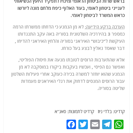
בראש שרות הביטחון הלאומי ומינויו לתפקיד היועץ הנשיאותי
לענייני ביטחון לאומי, בעוד האלוף כיפח מלחם מונה ליורשו
כראש המשרד לביטחון לאומי.
הערכה ברקע הידיעה:
לא מן הנמנע כי הדחתו ממשרתו הרמה
כמספר 3 בהיררכיה השלטונית בסוריה באה עקב התנגדותו
העיקשת ל"כיבוש" האיראני בסוריה והלחץ האיראני להדיחו ,
דבר שאסד נאלץ לבצע בעל כורחו.
אלא שהתערבות הרוסים לטובתו מנעה את חיסולו הפוליטי,
ואפשר גם הפיסי , ועכשיו בעקבות ביקורו במוסקבה לא מן
הנמנע שהוא יוחזר למשרה בכירה כעוקב אחרי פעילות השלטון
עבור הרוסים המנסים לדחוק את רגלי האיראנים מעמדות
שליטה בסוריה.
קרדיט: בלדי ניוז קרדיט לתמונות: סאנ"א
F
T
E
T
W