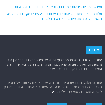
מאבקת פרחים לאריכות ימים: התגלית שמאתגרת את חקר ההזדקנות
מלחמות האגו בצמרת הביטחונית נמשכות במלוא עוזם: כשקרבות היח"צ של
ראשי המערכת מחליפים את האחראיות הלאומית
אודות
אתר החדשות נציב.נט מבצע איסוף ועיבוד של מידע ממקורות המודיעין הגלוי
(רשתות חברתיות, עיתונות, עדויות מקומיות ועוד) על מנת להביא את תמונת
המצב המקיפה והמדויקת ביותר של השטח.
אתר Nziv.net מכבד את זכויות היוצרים ועושה מאמצים לאיתור בעלי הזכויות
ביצירות הכלולות בכתבות. אם זיהית יצירה שאתה בעל הזכויות בה ואתה מעוניין
להסירה מהכתבה, אנא פנה אלינו
למייל