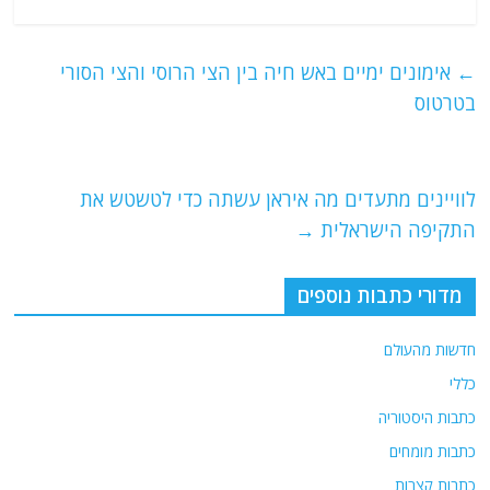
a
w
m
el
h
c
itt
ai
e
at
e
er
l
g
s
←
אימונים ימיים באש חיה בין הצי הרוסי והצי הסורי
b
ra
A
בטרטוס
o
m
p
o
p
לוויינים מתעדים מה איראן עשתה כדי לטשטש את
k
התקיפה הישראלית
→
מדורי כתבות נוספים
חדשות מהעולם
כללי
כתבות היסטוריה
כתבות מומחים
כתבות קצרות