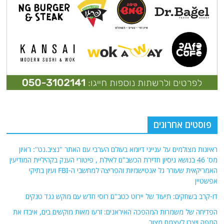
פוסטים אחרונים
ראיונות מצולמים על ענייני דיומא בעולם הערבי עם האתר "נציב.נט": ראיון
מס' 46 בנושא ניסיון חדירת הכשב"ם לאילת , פיטורי הענק בקהיליית המודיעין
האמריקאית שעורר גל אנטישמיות והפריצה למחשבי ה-FBI ועיון בתיקי
אפשטיין
דו-קרב בשחקים: תיעוד של יירוט כטב"ם רוסי חדש עם מוקש נגד טנקים
הפדיחה של משמרות המהפכה האיראנים: זרעו מאות מוקשים בים, איבדו את
המפה ויצרו לעצמם מצור