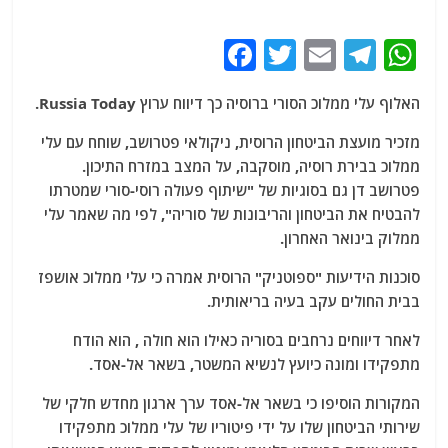
F
T
E
T
W
a
w
m
el
h
האלוף עלי ממלוכ הסורי ברוסיה כך דיווח ערוץ Russia Today.
c
itt
ai
e
at
e
er
l
g
s
מזכיר מועצת הביטחון הרוסית, ניקולאי פטרושב, שוחח עם עלי
ממלוכ בבירת רוסיה, מוסקבה, על המצב במזרח התיכון.
b
ra
A
פטרושב דן גם בסוגיות של "שיתוף פעולה רוסי-סורי שמטרתו
o
m
p
להבטיח את הביטחון והריבונות של סוריה", לפי מה שאמר עלי
o
p
ממלוק בינואר האחרון.
k
סוכנות הידיעות "ספוטניק" הרוסית אמרה כי עלי ממלוכ אושפז
בבית החולים עקב בעיה בריאותית.
לאחר דיווחים נרחבים בסוריה כאילו הוא חולה , הוא הודח
מתפקידו ומונה כיועץ לנשיא המשטר, בשאר אל-אסד.
המקורות הוסיפו כי בשאר אל-אסד ערך ארגון מחדש חלקי של
שירותי הביטחון שלו על ידי פיטוריו של עלי ממלוכ מתפקידו