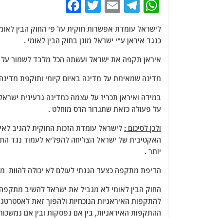
F
T
E
T
W
a
w
m
el
h
לישראל עומדת אפשרות חוקית על פי החוק הבין לאומי
c
itt
ai
e
at
כנגד איראן ע"י ישראל מוגן בחוק הבין לאומי .
e
er
l
g
s
איראן תקפה את ישראל ועשתה הכל מלבד לשמור על חו
b
ra
A
o
m
p
מדינה שמאימת על מדינה באיום קיומי ותוקפת מדינה 
o
p
במידה ואיראן תכריז על עצמה כמדינה גרעינית ישראל 
k
על פעולה כזאת שתגרור הרס מוחלט .
ולכן לסיכום :
לישראל עומדת הזכות החוקית להגיב לאיר
האקטיבית של ישראל הצליחה להפליא לעמוד נגד התקפ
יותר .
הדיפת מתקפה כצעד הגנתי לעולם לא יכולה להוות מ
החוק הבין לאומי לא מגביל את ישראל להשיב מתקפה
להתקפות האיראניות הנוכחיות ולהפוך זאת לאסטרטגיו
ההתקפות האיראניות, בין אם נפסקות ובין אם נמשכו