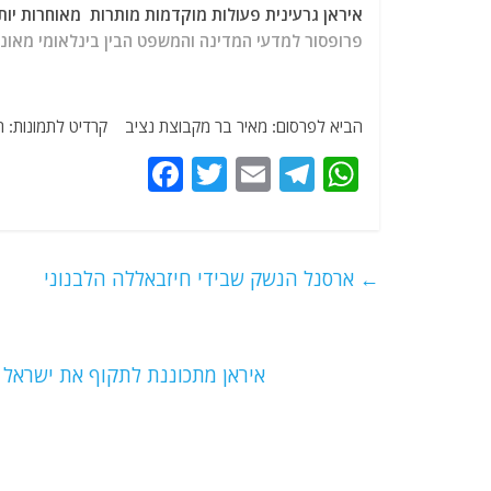
איראן גרעינית פעולות מוקדמות מותרות מאוחרות יותר 
פרופסור למדעי המדינה והמשפט הבין בינלאומי מאוניב
הביא לפרסום: מאיר בר מקבוצת נציב קרדיט לתמונות: ר
F
T
E
T
W
a
w
m
el
h
c
itt
ai
e
at
e
er
l
g
s
←
ארסנל הנשק שבידי חיזבאללה הלבנוני
b
ra
A
o
m
p
o
p
איראן מתכוננת לתקוף את ישראל 
k