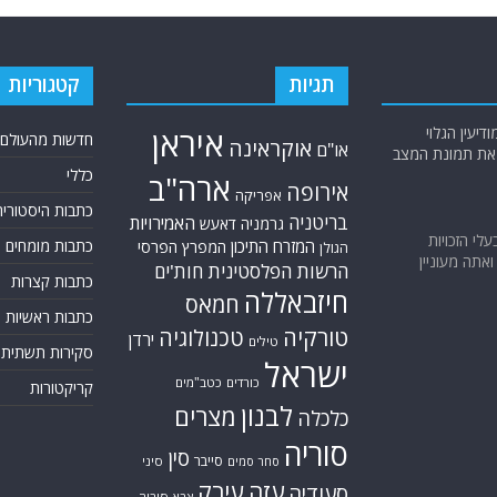
תגיות
קטגוריות
יעין הגלוי
איראן
חדשות מהעולם
אוקראינה
או"ם
א את תמונת המצב
כללי
ארה"ב
אירופה
אפריקה
כתבות היסטוריה
בריטניה
האמירויות
גרמניה
דאעש
בעלי הזכויות
המזרח התיכון
כתבות מומחים
המפרץ הפרסי
הגולן
אתה מעוניין
הרשות הפלסטינית
חות'ים
כתבות קצרות
חיזבאללה
חמאס
כתבות ראשיות
טורקיה
טכנולוגיה
ירדן
טילים
סקירות תשתית
ישראל
כורדים
כטב"מים
קריקטורות
לבנון
מצרים
כלכלה
סוריה
סין
סייבר
סיני
סחר סמים
עזה
עירק
סעודיה
צבא סוריה