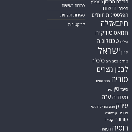
המזרח התיכון
המפרץ
כתבות ראשיות
הרשות
הפרסי
הפלסטינית
חות'ים
סקירות תשתית
חיזבאללה
קריקטורות
טורקיה
חמאס
טכנולוגיה
טילים
ישראל
ירדן
כלכלה
כורדים
כטב"מים
לבנון
מצרים
סוריה
סחר סמים
סין
סייבר
סיני
עזה
סעודיה
עירק
צבא סוריה חופשי
צרפת
קונייטרה
קורונה
קטאר
רוסיה
רפואה