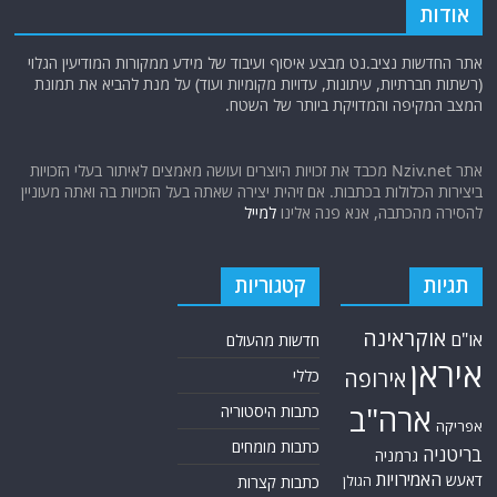
אודות
אתר החדשות נציב.נט מבצע איסוף ועיבוד של מידע ממקורות המודיעין הגלוי
(רשתות חברתיות, עיתונות, עדויות מקומיות ועוד) על מנת להביא את תמונת
המצב המקיפה והמדויקת ביותר של השטח.
אתר Nziv.net מכבד את זכויות היוצרים ועושה מאמצים לאיתור בעלי הזכויות
ביצירות הכלולות בכתבות. אם זיהית יצירה שאתה בעל הזכויות בה ואתה מעוניין
להסירה מהכתבה, אנא פנה אלינו
למייל
תגיות
קטגוריות
אוקראינה
או"ם
חדשות מהעולם
איראן
אירופה
כללי
ארה"ב
כתבות היסטוריה
אפריקה
כתבות מומחים
בריטניה
גרמניה
האמירויות
דאעש
הגולן
כתבות קצרות