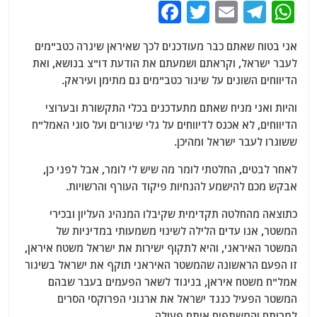
F
T
E
T
W
a
w
m
el
h
אני בטוח שאתם כבר מעודכנים לכך שאיראן שיגרה כטב"מים
c
itt
ai
e
at
לעבר ישראל, וקראתם ושמעתם את הודעת דו"צ בנושא, ואת
e
er
l
g
s
הדיווחים השונים על שיגור כטב"מים גם מתימן ועיראק.
b
ra
A
והיות ואני מניח שאתם מתעדכנים בכלי התקשורת ובערוצי
o
m
p
הדיווחים, לא אכנס לדיווחים על גלי שיגורים ועל סוגי האמל"ח
o
p
ששוגרו לעבר ישראל ומהיכן.
k
לאחר לבטים, החלטתי לומר מה שיש לי לומר, אבל לפני כן,
אבקש מכם להישמע להנחיות פיקוד העורף והרשויות.
כתוצאה מהחלטה תקדימית שקיבלו המנהיג העליון ובכירי
המשטר, אנו עדים הלילה לשינוי משמעותי במדיניות של
המשטר האיראני, והיא לתקוף ישירות את ישראל משטח איראן,
זו הפעם הראשונה שהמשטר האיראני תוקף את ישראל בשיגור
אמל"ח משטח איראן, בניגוד לשאר הפעמים בעבר שבהם
המשטר הפעיל כנגד ישראל את ארגוני הפרוקסי הסרים
למרותם והמשתפים איתם פעולה.