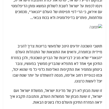
ובמקום לסייע לישראל, יסרסו את יכולת התגובה הישראלית,
וינסו לכפות על ישראל לשבת לשולחן המשא ומתן הדיפלומטי
עם איראן, כי הרי לפי תפיסתו של העולם "הנאור", סכסוכים
ומלחמות, פותרים בדיפלומטיה ולא בכוח צבאי…
תושבי השכונה יודעים היטב שלמעשי בריונות צריך להגיב
מיידית ובחומרה, ורואים את התוצאות של התנהלות העולם
"הנאור" שלא מגיב לבריונות של הבריון השכונתי, ולכן במזרח
התיכון אף אחד לא מתפלא שהבריון ממשיך במעשיו, צובר
ביטחון ומחמיר את התקיפות האלימות כלפי כל מי שהוא יכול,
וכמו כנופיית רחוב אלימה, מנסה להשתלט על יותר שטח שבו
יוכל לעשות כרצונו.
זו שעת מבחן לא רק של מדינת ישראל, ממשלת ישראל ועם
ישראל, זו שעת מבחן של ממשלות העולם, והתגובה תקבע איך
יראה המזרח התיכון והעולם כולו בשנים הבאות.