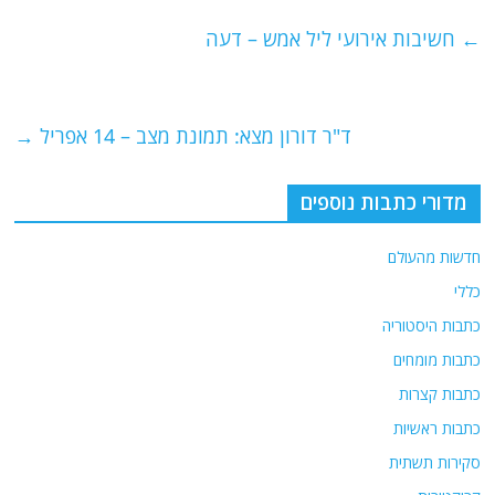
c
itt
ai
e
at
e
er
l
g
s
←
חשיבות אירועי ליל אמש – דעה
b
ra
A
o
m
p
o
p
ד"ר דורון מצא: תמונת מצב – 14 אפריל
→
k
מדורי כתבות נוספים
חדשות מהעולם
כללי
כתבות היסטוריה
כתבות מומחים
כתבות קצרות
כתבות ראשיות
סקירות תשתית