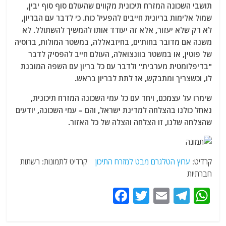
תושבי השכונה המזרח תיכונית מקווים שהעולם סוף סוף יבין,
שמול אלימות בריונית חייבים להפעיל כוח. כי לדבר עם הבריון,
לא רק שלא יעזור, אלא זה יעודד אותו להמשיך להשתולל. לא
משנה אם מדובר בחות’ים, בחיזבאללה, במשטר המולות, ברוסיה
של פוטין, או במשטר בוונצואלה, העולם חייב להפסיק לדבר
"בדיפלומטית מערבית" ולדבר עם כל בריון עם השפה המובנת
לו, וכשצריך ומתבקש, אז לתת לבריון בראש.
שימרו על עצמכם, ויחד עם כל עמי השכונה המזרח תיכונית,
נאחל כולנו בהצלחה למדינת ישראל, והם – עמי השכונה, יודעים
שהצלחה שלנו, זו הצלחה והצלה של כל האזור.
קרדיט:
ערוץ הטלגרם מבט למזרח התיכון
קרדיט לתמונות: רשתות
חברתיות
F
T
E
T
W
a
w
m
el
h