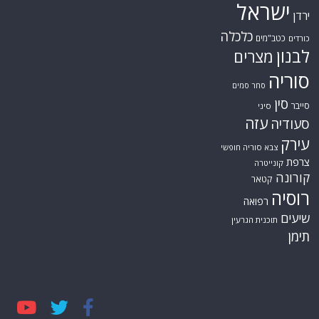
ישראל
ירדן
כלכלה
כטב"מים
כורדים
לבנון
מצרים
סוריה
סחר סמים
סין
סייבר
סיני
עזה
סעודיה
עירק
צבא סוריה חופשי
צרפת
קונייטרה
קורונה
קטאר
רוסיה
רפואה
שיעים
תוכנית הגרעין
תימן