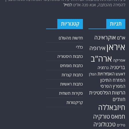
להסירה מהכתבה, אנא פנה אלינו
למייל
תגיות
קטגוריות
אוקראינה
או"ם
חדשות מהעולם
איראן
אירופה
כללי
ארה"ב
כתבות היסטוריה
אפריקה
כתבות מומחים
בריטניה
גרמניה
האמירויות
דאעש
הגולן
כתבות קצרות
המזרח התיכון
כתבות ראשיות
המפרץ הפרסי
הרשות הפלסטינית
סקירות תשתית
חות'ים
קריקטורות
חיזבאללה
טורקיה
חמאס
טכנולוגיה
טילים