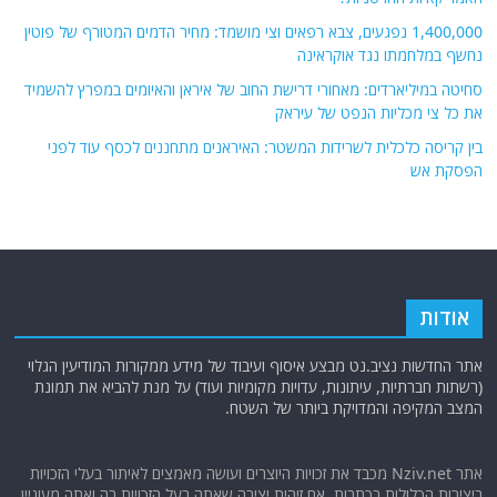
1,400,000 נפגעים, צבא רפאים וצי מושמד: מחיר הדמים המטורף של פוטין
נחשף במלחמתו נגד אוקראינה
סחיטה במיליארדים: מאחורי דרישת החוב של איראן והאיומים במפרץ להשמיד
את כל צי מכליות הנפט של עיראק
בין קריסה כלכלית לשרידות המשטר: האיראנים מתחננים לכסף עוד לפני
הפסקת אש
אודות
אתר החדשות נציב.נט מבצע איסוף ועיבוד של מידע ממקורות המודיעין הגלוי
(רשתות חברתיות, עיתונות, עדויות מקומיות ועוד) על מנת להביא את תמונת
המצב המקיפה והמדויקת ביותר של השטח.
אתר Nziv.net מכבד את זכויות היוצרים ועושה מאמצים לאיתור בעלי הזכויות
ביצירות הכלולות בכתבות. אם זיהית יצירה שאתה בעל הזכויות בה ואתה מעוניין