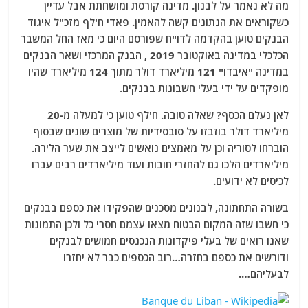
מה לא נאמר על לבנון. מדינה קורסת ומושחתת אבל עדיין
כשקוראים את הנתונים קשה להאמין. פאדי ח'לף מזכ"ל איגוד
הבנקים טוען בהקדמה לדו"ח שפורסם היום כי מאז החל המשבר
הכלכלי במדינה באוקטובר 2019 , הבנק המרכזי ושאר הבנקים
במדינה "איבדו" 121 מיליארד דולר מתוך 124 מיליארד שהיו
מופקדים על ידי בעלי חשבונות בבנקים.
לאן נעלם הכסף? שאלה טובה. ח'לף טוען כי למעלה מ-20
מיליארד דולר בוזבזו על סובסידיות של מוצרים שונים שבסוף
הוברחו לסוריה וכן על מאמצים נואשים לייצב את שער הלירה.
מיליארדים הלכו גם להחזרי חובות ועוד מיליארדים רבים עברו
לכיסים לא ידועים.
בשורה התחתונה, לבנונים מסכנים שהפקידו את כספם בבנקים
כי חשבו שזה המקום הבטוח מצאו עצמם חסרי כל ולכן התמונות
שאנו רואים של בעלי פיקדונות הנכנסים חמושים לבנקים
ודורשים את כספם בחזרה…רוב הכספים כבר לא יחזרו
לבעליהם….