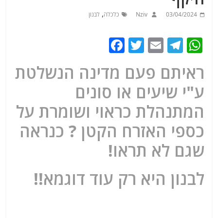
,
03/04/2024
Nziv
כלכלה
לבנון
F
T
E
T
W
a
w
m
el
h
ראיתם פעם מדינה הנשלטת
c
itt
ai
e
at
ע"י שיעים או סונים
e
er
l
g
s
b
ra
A
המתנהלת כראוי ושומרת על
o
m
p
כספי האזרח הקטן ? כנראה
o
p
שגם לא תראו!
k
לבנון היא רק עוד דוגמא!!