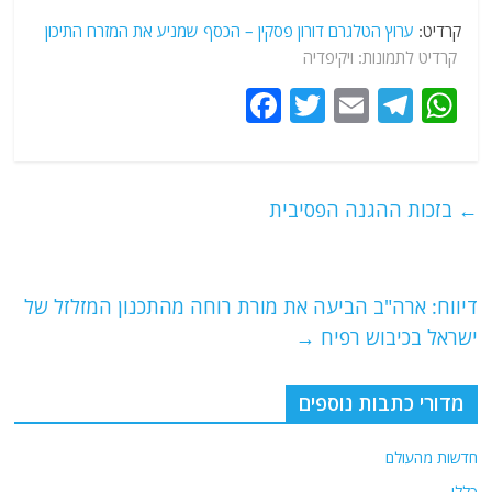
קרדיט:
ערוץ הטלגרם דורון פסקין – הכסף שמניע את המזרח התיכון
קרדיט לתמונות: ויקיפדיה
F
T
E
T
W
a
w
m
el
h
c
itt
ai
e
at
e
er
l
g
s
←
בזכות ההגנה הפסיבית
b
ra
A
o
m
p
o
p
דיווח: ארה"ב הביעה את מורת רוחה מהתכנון המזלזל של
ישראל בכיבוש רפיח
→
k
מדורי כתבות נוספים
חדשות מהעולם
כללי