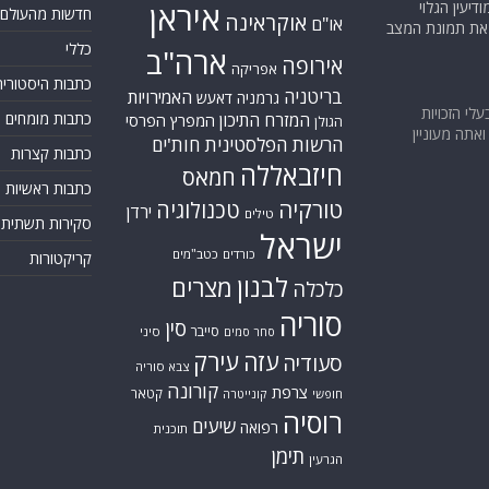
יעין הגלוי
איראן
חדשות מהעולם
אוקראינה
או"ם
א את תמונת המצב
כללי
ארה"ב
אירופה
אפריקה
כתבות היסטוריה
בריטניה
האמירויות
גרמניה
דאעש
בעלי הזכויות
המזרח התיכון
כתבות מומחים
המפרץ הפרסי
הגולן
אתה מעוניין
הרשות הפלסטינית
חות'ים
כתבות קצרות
חיזבאללה
חמאס
כתבות ראשיות
טורקיה
טכנולוגיה
ירדן
טילים
סקירות תשתית
ישראל
כורדים
כטב"מים
קריקטורות
לבנון
מצרים
כלכלה
סוריה
סין
סייבר
סיני
סחר סמים
עזה
עירק
סעודיה
צבא סוריה
קורונה
צרפת
קטאר
חופשי
קונייטרה
רוסיה
שיעים
רפואה
תוכנית
תימן
הגרעין