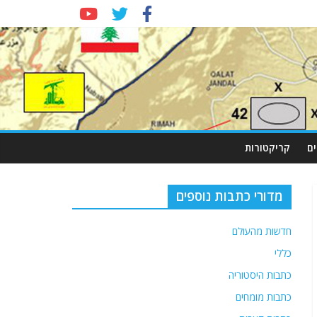
ם
קריקטורות
מדורי כתבות נוספים
חדשות מהעולם
כללי
כתבות היסטוריה
כתבות מומחים