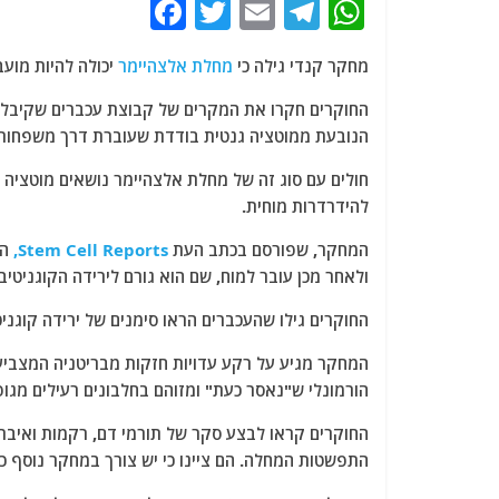
F
T
E
T
W
a
w
m
el
h
מחקר קנדי ​​גילה כי
מחלת אלצהיימר
יכולה להיות מוע
c
itt
ai
e
at
e
er
l
g
s
החוקרים חקרו את המקרים של קבוצת עכברים שקיבל
הנובעת ממוטציה גנטית בודדת שעוברת דרך משפחות
b
ra
A
o
m
p
להידרדרות מוחית.
o
p
k
המחקר, שפורסם בכתב העת
Stem Cell Reports,
הר
ולאחר מכן עובר למוח, שם הוא גורם לירידה הקוגניטי
החוקרים גילו שהעכברים הראו סימנים של ירידה קוגניטיבית בגי
הורמונלי ש"נאסר כעת" ומזוהם בחלבונים רעילים מגופ
החוקרים קראו לבצע סקר של תורמי דם, רקמות ואיבר
התפשטות המחלה. הם ציינו כי יש צורך במחקר נוסף 