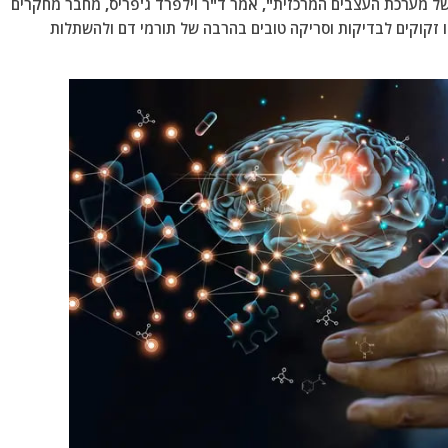
ל מערכת העצבים המרכזית", אמר ד"ר וילפרד ג'פריס, מחבר מחקרים
נו זקוקים לבדיקות וסריקה טובים בהרבה של תורמי דם ולהשתלות