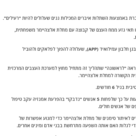
ברת באמצעות השתלות איברים המכילות גנים שעלולים להיות "רעילים".
ו תאי גזע ממח העצם של קבוצה עם מחלת אלצהיימר משפחתית,
.
חולים עם סוג זה של מחלת אלצהיימר נושאים מוטציה בגן חלבון עמילואיד (APP), שעלולה להפוך לפלאקים ולהוביל
אה "לראשונה" שתהליך זה מתחיל מחוץ למערכת העצבים המרכזית
בית הקשורה למחלת אלצהיימר.
ל 6 חודשים.
המחקר מגיע על רקע עדויות חזקות מבריטניה המצביעות על כך שלפחות 5 אנשים "נדבקו" בהפרעת אמנזיה עקב טיפול
ם של אנשים חולים.
ים לאיתור סימנים של מחלת אלצהיימר כדי למנוע אפשרות של
כדי לגלות האם אותה השפעה מתרחשת בבני אדם ומינים אחרים.