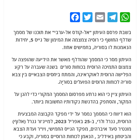
F
T
E
T
W
a
w
m
el
h
בשבת פרסם העיתון "אל-קודס אל-ערבי" את תוכנו של מסמך
c
itt
ai
e
at
שדלף החושף כי רוסיה צמצמה את המימון של גייס 5, יחידות
e
er
l
g
s
הנאמנות לו בסוריה, בחמישים אחוז.
b
ra
A
העיתון מסר כי המסמך שהודלף מאשר את הידיעה שהופצה על
o
m
p
צמצום התמיכה הרוסית בכוחות סורים בשנה שעברה על רקע
o
p
הפלישה הרוסית לאוקראינה, והמתח ביחסים הצבאיים בין צבא
סוריה לכוחות הרוסים הפועלים בסוּריָה.
k
העיתון ציין כי הוא נרתע מפרסום המסמך המקורי כדי להגן על
המקור, והסתפק בהדגשת נקודותיו החשובות ביותר.
הוא דיווח כי המסמך נמסר על ידי מפקד הקבוצה המבצעית
הרוסית, גנרל ולרי, ב-25 באפריל 2023, למייג'ור גנרל (אלוף)
מונט'ר סעד איברהים, מפקד הגייס החמישי, ויו"ר ועדת הצבא
והביטחון באידליב , הנאמן לכוחות הרוסיים בסוריה, וקבע כי