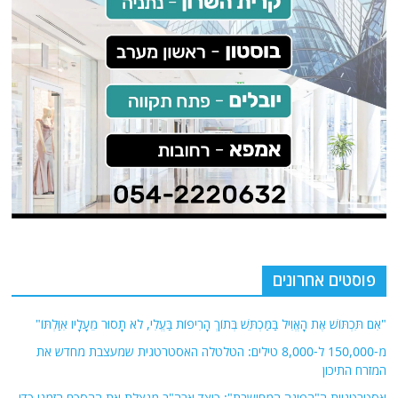
פוסטים אחרונים
"אִם תִּכְתּוֹשׁ אֶת הָאֱוִיל בַּמַּכְתֵּשׁ בְּתוֹךְ הָרִיפוֹת בַּעֱלִי, לֹא תָסוּר מֵעָלָיו אִוַּלְתּוֹ"
מ-150,000 ל-8,000 טילים: הטלטלה האסטרטגית שמעצבת מחדש את
המזרח התיכון
אסטרטגיית ה"הפוגה המחושבת": כיצד ארה"ב מנצלת את ההסכם הזמני כדי