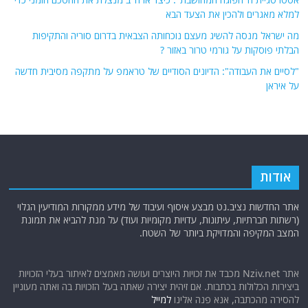
למלא מאגרים ולהכין את הצעד הבא
מה ישראל מנסה להשיג מעצם נוכחותה הצבאית בדרום סוריה והתקיפות
הבלתי פוסקות על גורמי טרור באזור ?
"לסיים את העבודה": הדיונים הסודיים של טראמפ על מתקפה מסיבית חדשה
על איראן
אודות
אתר החדשות נציב.נט מבצע איסוף ועיבוד של מידע ממקורות המודיעין הגלוי
(רשתות חברתיות, עיתונות, עדויות מקומיות ועוד) על מנת להביא את תמונת
המצב המקיפה והמדויקת ביותר של השטח.
אתר Nziv.net מכבד את זכויות היוצרים ועושה מאמצים לאיתור בעלי הזכויות
ביצירות הכלולות בכתבות. אם זיהית יצירה שאתה בעל הזכויות בה ואתה מעוניין
להסירה מהכתבה, אנא פנה אלינו
למייל