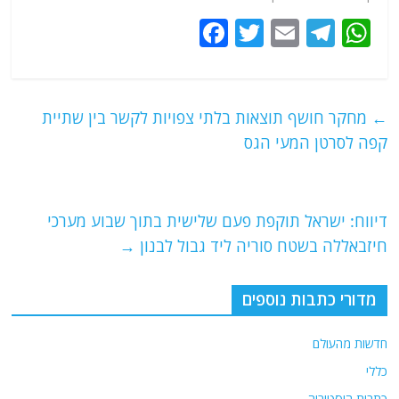
F
T
E
T
W
a
w
m
el
h
c
itt
ai
e
at
e
er
l
g
s
←
מחקר חושף תוצאות בלתי צפויות לקשר בין שתיית
b
ra
A
קפה לסרטן המעי הגס
o
m
p
o
p
דיווח: ישראל תוקפת פעם שלישית בתוך שבוע מערכי
k
חיזבאללה בשטח סוריה ליד גבול לבנון
→
מדורי כתבות נוספים
חדשות מהעולם
כללי
כתבות היסטוריה