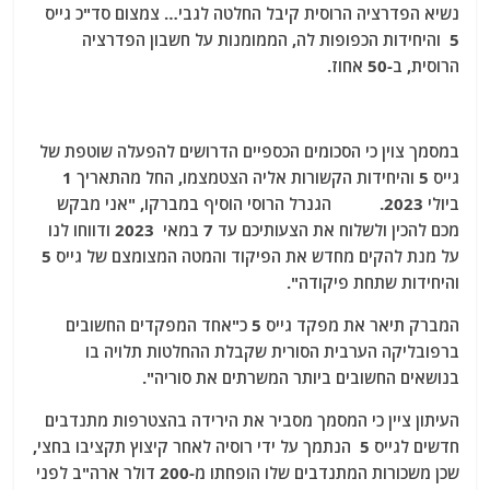
נשיא הפדרציה הרוסית קיבל החלטה לגבי… צמצום סד"כ גייס
5 והיחידות הכפופות לה, הממומנות על חשבון הפדרציה
הרוסית, ב-50 אחוז.
במסמך צוין כי הסכומים הכספיים הדרושים להפעלה שוטפת של
גייס 5 והיחידות הקשורות אליה הצטמצמו, החל מהתאריך 1
ביולי 2023. הגנרל הרוסי הוסיף במברקו, "אני מבקש
מכם להכין ולשלוח את הצעותיכם עד 7 במאי 2023 ודווחו לנו
על מנת להקים מחדש את הפיקוד והמטה המצומצם של גייס 5
והיחידות שתחת פיקודה".
המברק תיאר את מפקד גייס 5 כ"אחד המפקדים החשובים
ברפובליקה הערבית הסורית שקבלת ההחלטות תלויה בו
בנושאים החשובים ביותר המשרתים את סוריה".
העיתון ציין כי המסמך מסביר את הירידה בהצטרפות מתנדבים
חדשים לגייס 5 הנתמך על ידי רוסיה לאחר קיצוץ תקציבו בחצי,
שכן משכורות המתנדבים שלו הופחתו מ-200 דולר ארה"ב לפני