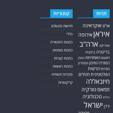
תגיות
קטגוריות
אוקראינה
או"ם
חדשות מהעולם
איראן
אירופה
כללי
ארה"ב
כתבות היסטוריה
אפריקה
כתבות מומחים
בריטניה
גרמניה
האמירויות
דאעש
הגולן
כתבות קצרות
המזרח התיכון
המפרץ
כתבות ראשיות
הרשות
הפרסי
הפלסטינית
חות'ים
סקירות תשתית
חיזבאללה
קריקטורות
טורקיה
חמאס
טכנולוגיה
טילים
ישראל
ירדן