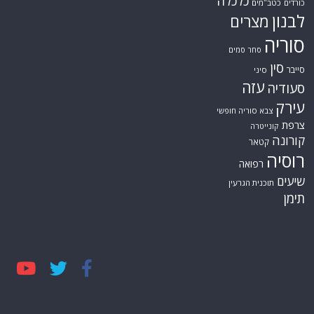
כלכלה
כורדים
כטב"מים
לבנון
מצרים
סוריה
סחר סמים
סין
סייבר
סיני
עזה
סעודיה
עירק
צבא סוריה חופשי
צרפת
קונייטרה
קורונה
קטאר
רוסיה
רפואה
שיעים
תוכנית הגרעין
תימן