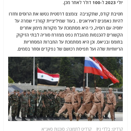
יולי 2023 ל-100 דולר לאחר מכן.
חטיבת קודס, שתקציבה צומצם דרסטית נטשו את הרוסים וחזרו
להיות נאמנים לאיראנים . בעוד שמיליציית קטרג'י שמרה על
יחסיה עם רוסיה, כי היא מסתמכת על מקורות מימון אחרים
הקשורים להכנסות מהובלת נפט ממזרח סוריה לבתי הזיקוק
בחומס ובניאס. וכן היא מסתמכת על החברות המסחריות
הריווחיות שלה ועל תפיסת רכושם של נפקדים וסחר בסמים.
קרדיט: בלדי ניוז קרדיט לתמונה: סוכנות סאנ"א