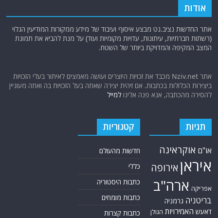
אודות
אתר החדשות נציב.נט מבצע איסוף ועיבוד של מידע ממקורות המודיעין הגלוי
(רשתות חברתיות, עיתונות, עדויות מקומיות ועוד) על מנת להביא את תמונת
המצב המקיפה והמדויקת ביותר של השטח.
אתר Nziv.net מכבד את זכויות היוצרים ועושה מאמצים לאיתור בעלי הזכויות
ביצירות הכלולות בכתבות. אם זיהית יצירה שאתה בעל הזכויות בה ואתה מעוניין
להסירה מהכתבה, אנא פנה אלינו
למייל
תגיות
קטגוריות
אוקראינה
או"ם
חדשות מהעולם
איראן
אירופה
כללי
ארה"ב
כתבות היסטוריה
אפריקה
כתבות מומחים
בריטניה
גרמניה
האמירויות
דאעש
הגולן
כתבות קצרות