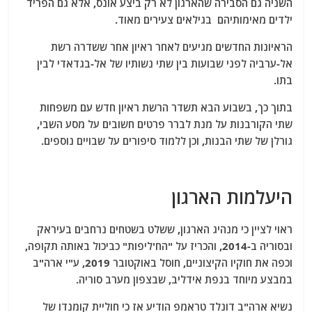
השניה גם הסבירה שהארגון לא רק ביצע אונס, אלא גם הפריד
ילדים מאימותיהם בגילאים צעירים מאוד.
הראיונות החדשים מגיעים לאחר ראיון אחר ששדרה רשת
אל-ערביה לפני שבועות בין שתי נשותיו של אל-בגדאדי לבין
בתו.
בתוך כך, בשבוע הבא תשדר הרשת ראיון חדש עם משפחות
שתי הקורבנות על מנת לברר פרטים חשובים על מסע השבי,
גורלן של שתי הבנות, וכן ללמוד סיפורים על שבויים נוספים.
היעלמות הארגון
ראוי לציין כי מנהיג הארגון, ששלט בשטחים נרחבים בעיראק
ובסוריה ב-2014, והכריז על "הח'ליפות" כביכול באותה תקופה,
וכפה את חוקיו הקיצוניים, חוסל באוקטובר 2019, ע"י ארה"ב
במבצע מיוחד בנפת אידליב, שבצפון מערב סוריה.
נשיא ארה"ב דונלד טראמפ הודיע ​​אז כי חוליית קומנדו של