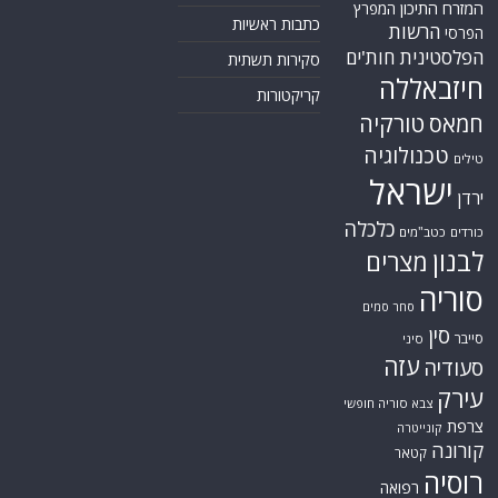
המזרח התיכון
המפרץ
כתבות ראשיות
הרשות
הפרסי
הפלסטינית
חות'ים
סקירות תשתית
חיזבאללה
קריקטורות
טורקיה
חמאס
טכנולוגיה
טילים
ישראל
ירדן
כלכלה
כורדים
כטב"מים
לבנון
מצרים
סוריה
סחר סמים
סין
סייבר
סיני
עזה
סעודיה
עירק
צבא סוריה חופשי
צרפת
קונייטרה
קורונה
קטאר
רוסיה
רפואה