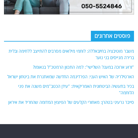
פוסטים אחרונים
משבר מוטיבציה בחיזבאללה: לוחמי מילואים מסרבים להתייצב ללחימה ובלית
ברירה מגייסים בני נוער
"זרוע ארוכה במעגל השלישי": למה התכוון הרמטכ"ל בנאומו?
הארטילריה של האיש העני: הפרדיגמה החדשה שמאתגרת את ביטחון ישראל
בכיר בתעשיה הביטחונית האמריקאית: "עידן הכטב"מים משנה את פני
הלוחמה"
סייבר גרעיני בטהרן: מאחורי הקלעים של הפיצוץ המדומה שהחריד את איראן