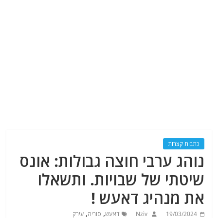
כתבות קצרות
נוהג ערבי חוצה גבולות: אונס
שיטתי של שבויות. ותשאלו
את מנהיג דאעש !
,
,
19/03/2024
Nziv
דאעש
סוריה
עירק