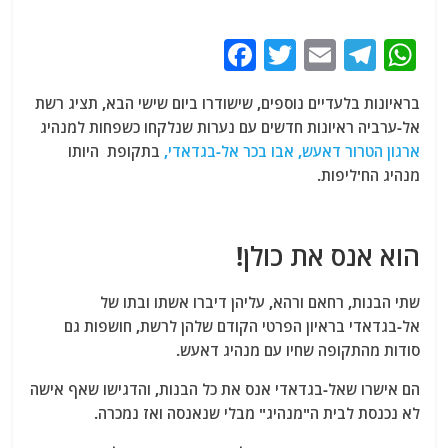
F
T
E
T
W
a
w
m
el
h
בראיונות בלעדיים נוספים, שישודרו ביום שישי הבא, תציג רשת
c
itt
ai
e
at
אל-ערביה ראיונות חדשים עם נערות שנלקחו כשפחות למנהיג
e
er
l
g
s
ארגון הטרור דאעש, אבו בכר אל-בגדאדי,
בתקופת היותו
b
ra
A
מנהיג הח'ליפות.
o
m
p
o
p
הוא אנס את כולן!
k
שתי הבנות, רחאם ורהא, עליהן דיברו אשתו ובתו של
אל-בגדאדי בראיון הפרטי הקודם שלהן לרשת, חושפות גם
סודות מהתקופה שחיו עם מנהיג דאעש.
הם אישרו שאל-בגדאדי אנס את כל הבנות, והדגישו שאף אישה
לא נכנסת לבית ה"מנהיג" מבלי שנאנסה ואז נמכרה.