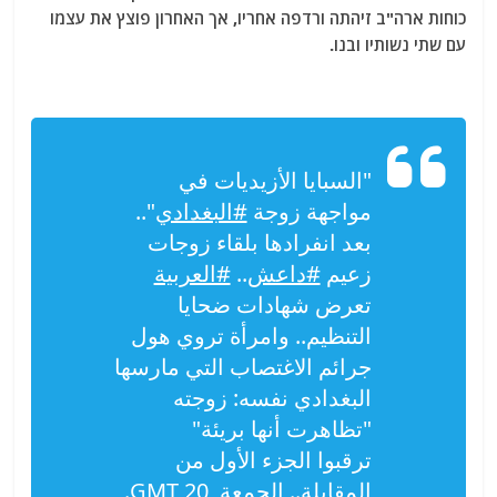
כוחות ארה"ב זיהתה ורדפה אחריו, אך האחרון פוצץ את עצמו
עם שתי נשותיו ובנו.
"السبايا الأزيديات في
مواجهة زوجة
#البغدادي
"..
بعد انفرادها بلقاء زوجات
زعيم
#داعش
..
#العربية
تعرض شهادات ضحايا
التنظيم.. وامرأة تروي هول
جرائم الاغتصاب التي مارسها
البغدادي نفسه: زوجته
"تظاهرت أنها بريئة"
ترقبوا الجزء الأول من
المقابلة.. الجمعة, 20 GMT.