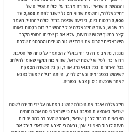
והממשל הישראלי . הדו"ח מדבר על יכולות הטילים של
"חיזבאללה", וחושפת שהוא מסוגל לשגר לפחות 2,500 עד
3,500 רקטות ביום, בידיעה שכיפת ברזל יכולה להחזיק מעמד
רק שבוע, בעוד שחיזבאללה יכול להמשיך לירות רקטות באותו
קצב במשך שלוש שבועות, אלא אם כן יצליחו מטוסי הקרב
הישראליים להרוס את מרכזי שיגור הטילים והמחסנים שלהם.
מנגד, מלאב מודה כי "חיזבאללה הסתמך על כוחה של חטיבת
רדואן כדי לפלוש לשטח ישראל, שהוא כוח תוקף שאומן להילחם
בכל האזורים ובכל תנאי מזג אוויר, וקיבל הכשרה מספקת
לשימוש בכטב"מים ובארטילריה, והייתה רגילה לפעול כצבא
לאחר שרכשה ניסיון צבאי בסוריה.
חיזבאללה איבד את היכולת להשיג הפתעה על ידי חדירה לשטח
ישראל באמצעות חטיבה זאת כי ישראל גייסה את כוחותיה
הצבאיים בגבול לבנון-ישראל, לאחר שהעבירה כמה יחידות
מעזה לגבול הצפוני. אכן, נראה כי הצבא הישראלי קיבל את