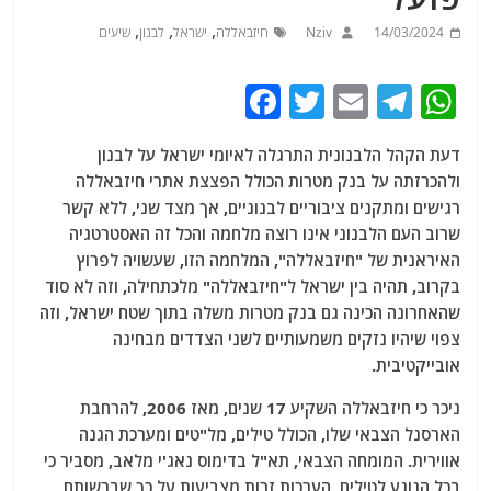
,
,
,
14/03/2024
Nziv
חיזבאללה
ישראל
לבנון
שיעים
F
T
E
T
W
a
w
m
el
h
דעת הקהל הלבנונית התרגלה לאיומי ישראל על לבנון
c
itt
ai
e
at
ולהכרזתה על בנק מטרות הכולל הפצצת אתרי חיזבאללה
e
er
l
g
s
רגישים ומתקנים ציבוריים לבנוניים, אך מצד שני, ללא קשר
b
ra
A
שרוב העם הלבנוני אינו רוצה מלחמה והכל זה האסטרטגיה
האיראנית של "חיזבאללה", המלחמה הזו, שעשויה לפרוץ
o
m
p
בקרוב, תהיה בין ישראל ל"חיזבאללה" מלכתחילה, וזה לא סוד
o
p
שהאחרונה הכינה גם בנק מטרות משלה בתוך שטח ישראל, וזה
k
צפוי שיהיו נזקים משמעותיים לשני הצדדים מבחינה
אובייקטיבית.
ניכר כי חיזבאללה השקיע 17 שנים, מאז 2006, להרחבת
הארסנל הצבאי שלו, הכולל טילים, מל"טים ומערכת הגנה
אווירית. המומחה הצבאי, תא"ל בדימוס נאג'י מלאב, מסביר כי
בכל הנוגע לטילים, הערכות זרות מצביעות על כך שברשותם