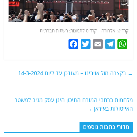
קרדיט: אלחורה קרדיט לתמונות: רשתות חברתיות
F
T
E
T
W
a
w
m
el
h
c
itt
ai
e
at
e
er
l
g
s
←
בקצרה מול אויבינו – מעודכן עד ליום 14-3-2024
b
ra
A
o
m
p
o
p
מלחמות ברחבי המזרח התיכון הינן עסק מניב למשטר
האייטולות באיראן
→
k
מדורי כתבות נוספים