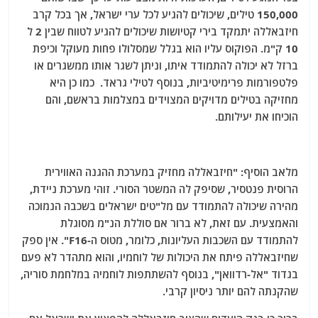
150,000 טילים, שיכולים להגיע לכל ערי ישראל, אך בכל קרב
חיזבאללה יתמקד בירי קטיושות שיכולים להגיע לטווח שבין 2 ל
10 ק"מ. הפוקוס עליו הוא בגלל שמסלולו פחות מעוקל וכיפת
ברזל לא יכולה להתמודד איתו, וניתן לשגר אותו ממשגרים או
פלטפורמות פרימיטיביות, בנוסף לטילי גראד. כמו כן היא
מחזיקה בטילים מדויקים המצוידים במצלמות בראשם, והם
הוכיחו את יעילותם.
מלאב הוסיף: "חיזבאללה מחזיק במערכת ההגנה האווירית
הרוסית פנטסיר, שסיפק לה המשטר הסורי. זוהי מערכת ניידת,
מהירה שיכולה להתמודד עם מל"טים ישראלים בשכבה הנמוכה
והאמצעית. עם זאת, לא ברור אם סוללת הנ"מ מסוגלת
להתמודד עם השכבות העליונות, כלומר, מטוס ה-F16". אין ספק
שחיזבאללה פיתח את היכולות של לוחמיו, והוא מתהדר לא פעם
בגדוד "אל-רדוואן", בנוסף להשתתפות לוחמיה במלחמת סוריה,
שהקנתה להם יותר ניסיון קרבי.