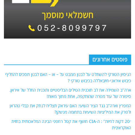
פוסטים אחרונים
הניסיון הטורקי להשתלט על לבנון ממבט על – או – האם לבנון תסכים להחליף
כיבוש איראני-חיזבאללה בכיבוש טורקי ?
ארה"ב השמידה את לב תוכנית הטילים הבליסטיים ותוכנית החלל של איראן.
סיפורה של עוד מטרה שהותקפה, אחת מתוך מאות!
המפרץ וארה"ב נגד הציר השיעי: האם עיראק תצליח לנתק את כבלי טהראן
ולפרק את המיליציות השיעיות בתחומה מנשקן?
״20 דקות לחיות" : ה-CIA חושף את קטל רחפני הבינה המלאכותית בחזית
האוקראינית