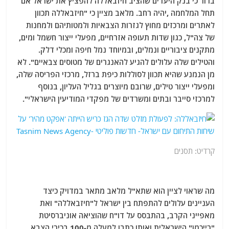
ברור כי בנק היעדים שהציב חיזבאללה להפציץ את ישראל אם
תחל המלחמה ,יהיה רחב. מלאב מציין כי "חיזבאללה תכוון
לאתרים ומרכזים מחוץ לגזרות הצבאיות ולמטותיהם ולמחנות
של צה"ל, כגון שדות תעופה אזרחיים, מפעלי ייצור חשמל ומים,
מתקנים ציבוריים ונמלים, ובמיוחד נמל חיפה ומכלי דלק.
והטילים שלה עלולים להגיע להאנגרים של מטוסים צבאיים". לא
מן הנמנע שהיא תכוון לסוללות כיפת ברזל, מרכזי הפריסה שלה,
ומפעלי ייצור טילים, שרובם מיוצרים בגליל העליון, בנוסף
למרכזי סייבר ובתים ומשרדים של מפקדי המודיעין הישראלי".
קרדיט: תסנים
מה שראוי לציין הוא שתא"ל מלאב מתאר במדויק כיצד
העניינים עלולים להתפתח בין ישראל ל"חיזבאללה" ואת
מאפייני הקרב, בהתבסס על דו"ח שהוציאה אוניברסיטת
"רייכמן" הישראלית ואותו כתבו למעלה מ-100 בכירי הצבא