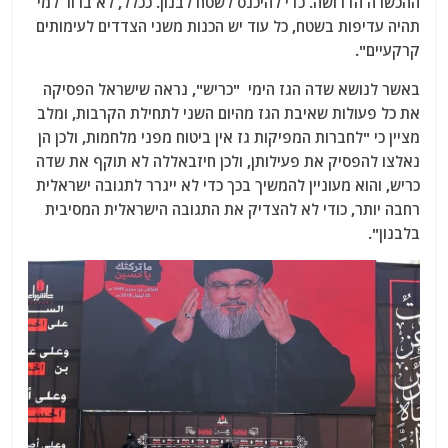
ההכשרה הדרושה. כדי להיכנס לשטח לבנון. ככלל, לא ברור למי
תהיה עדיפות בשטח, כל עוד יש הכנות משני הצדדים לעימותים
קרקעיים".
באשר לנושא שדה הגז הימי "כריש", נראה שישראל הפסיקה
את כל פעולות שאיבת הגז מהיום השני לתחילת הקרבות, ומלב
מציין כי "לחברות המפיקות גז אין ביטוח מפני מלחמות, ולכן הן
נאלצו להפסיק את פעילותן, ולכן חיזבאללה לא תוקף את שדה
כריש, והוא מעוניין להמשיך בכך כדי לא ייגרר לתגובה ישראלית
רחבה יותר, כודי לא להצדיק את התגובה הישראלית המסיבית
בלבנון".