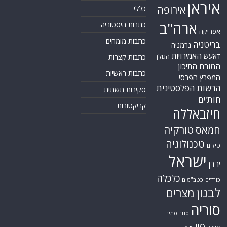
איראן
אירופה
כללי
ארה"ב
כתבות היסטוריה
אפריקה
כתבות מומחים
בריטניה
גרמניה
האמירויות
דאעש
הגולן
כתבות קצרות
המזרח התיכון
כתבות ראשיות
המפרץ הפרסי
הרשות הפלסטינית
סקירות תשתית
חות'ים
קריקטורות
חיזבאללה
טורקיה
חמאס
טכנולוגיה
טילים
ישראל
ירדן
כלכלה
כורדים
כטב"מים
לבנון
מצרים
סוריה
סחר סמים
סין