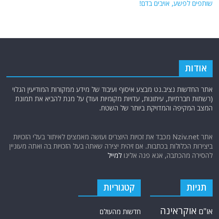
שותפים לפשע, אויבים בדם!
אודות
אתר החדשות נציב.נט מבצע איסוף ועיבוד של מידע ממקורות המודיעין הגלוי
(רשתות חברתיות, עיתונות, עדויות מקומיות ועוד) על מנת להביא את תמונת
המצב המקיפה והמדויקת ביותר של השטח.
אתר Nziv.net מכבד את זכויות היוצרים ועושה מאמצים לאיתור בעלי הזכויות
ביצירות הכלולות בכתבות. אם זיהית יצירה שאתה בעל הזכויות בה ואתה מעוניין
להסירה מהכתבה, אנא פנה אלינו
למייל
תגיות
קטגוריות
אוקראינה
או"ם
חדשות מהעולם