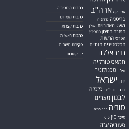
ארה"ב
כתבות היסטוריה
אפריקה
כתבות מומחים
בריטניה
גרמניה
האמירויות
דאעש
הגולן
כתבות קצרות
המזרח התיכון
המפרץ
כתבות ראשיות
הרשות
הפרסי
הפלסטינית
חות'ים
סקירות תשתית
חיזבאללה
קריקטורות
טורקיה
חמאס
טכנולוגיה
טילים
ישראל
ירדן
כלכלה
כורדים
כטב"מים
לבנון
מצרים
סוריה
סחר סמים
סין
סייבר
סיני
עזה
סעודיה