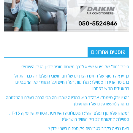
פוסטים אחרונים
סיכול "חם" של פיגוע שיצא לדרך משטח סוריה לכיוון הגולן הישראלי
כך ייראה הסוף של החיים היצרניים של רוב תושבי העולם! וזה כבר התחיל
בתנופה אדירה! ספויילר: מלחמות "על החיים ועל המוות" של המובטלים
בתאגידים ממש בפתח!
"הניו יורק טיימס": ארה"ב היא המדינה שהרוויחה הכי הרבה בעולם מהמלחמה
במפרץ (תעשו פנים של מופתעים)
"משהו שלא מן העולם הזה": הטכנולוגיה האיראנית הסודית שריסקה F-15 .
ספויילר: לתשומת לב חיל האוויר הישראלי!
האם נראה בקרוב כטב"מים פקיסטנים בשמי ירדן ?