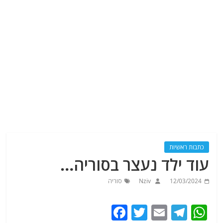
כתבות ראשיות
עוד ילד נעצר בסוריה…
12/03/2024
Nziv
סוריה
F
T
E
T
W