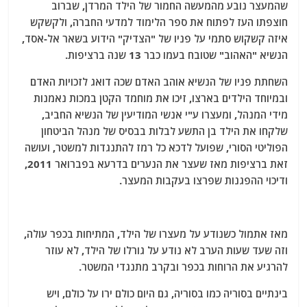
שהמעצר נובע מהמעשה החמור של הילד המרדן, שברוב
חוצפתו העז לפתוח את ספר הלימוד למדעי החברה, ולקשקש
איזה קשקוש סתמי על פניו של "הצדיק" הידוע בשאר אל-אסד,
הנשיא "האהוב" שטובח בעמו כבר 13 שנה ברציפות.
השחתת פניו של הנשיא אוהב האדם שכה דואג לזכויות האדם
ובמיוחד הילדים בארצו, זיכו את מוחמד הקטן במכות נאמנות
מידי המנהל, ומעצרו ע"י אנשי המודיעין של הנשיא החביב,
שלקחו את הילד בן התשע לבלות בבסיס של מנהל הביטחון
הפוליטי הסורי, שפועל לדכא כל רמז להתנגדות למשטר, ועושה
זאת ברציפות מאז שעצר את הנערים בדרעא בפברואר 2011,
ודיכוי ההפגנות שפרצו בעקבות המעצר.
מאז אתמול כשנודע על מעצרו של הילד, המתיחות בכפר עולה,
וזה שעד שעות הערב לא נודע על גורלו של הילד, לא עוזר
להרגיע את הרוחות בכפר ובקרב מתנגדי המשטר.
בינתיים בסוריה כמו בסוריה, גם היום כולם ירו על כולם, ויש