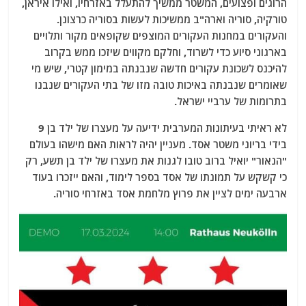
הרוגים ופצועים, המשטר ממשיך להתעלל באזרחיו, ואילו איראן,
טורקיה, סוריה וארה"ב ממשיכות לעשות בסוריה כרצונן.
והעקורים במחנות העקורים המוצפים שקופאים מקור ותלויים
בארגוני סיוע כדי לשרוד, וחלקם מקווים שיזכו ממש בקרוב
להיכנס לשכונת עקורים חדשה שנבנתה במימון קטרי, שיש מי
שאומרים שנבנתה באיכות טובה מזו של בתי העקורים שנבנו
בתרומות של ערביי ישראל.
לא ראיתי בעיתונות המערבית ידיעה על מעצרו של ילד בן 9
בידי בריוני משטר אסד. מעניין יהיה לראות האם מישהו בעולם
"הנאור" יואיל ברוב טובו לגנות את מעצרו של ילד בן תשע, רק
כי קשקש על תמונתו של אסד בספר לימוד, והאם ייזכרו בעוד
ארבעה ימים לציין את פרוץ מלחמת אסד באזרחי סוריה.