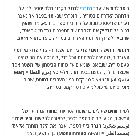
a
w
m
el
h
ב 18 לחודש שעבר
כתבתי
לכם שבקרוב כולם יספרו לנו על
c
itt
ai
e
at
מלחמת האזרחים בסוריה , והזכרתי שב- 18 בפברואר נעצרו
e
er
l
g
s
נערים שריססו כתובת על קיר בית ספר בדרעא, מה שהפך
b
ra
A
לניצוץ שהדליק את הלהבה של ההפגנות נגד משטר אסד,
שהובילו לפרוץ מלחמת האזרחים בסוריה ב 15 במרץ 2011.
o
m
p
o
p
אתמול, חמישה ימים לפני ציון יום השנה ה- 13 לפרוץ מלחמת
האזרחים, שהפכה למלחמת הכל בכל, שהרסה את מה שהיה
k
פעם סוריה, שוב אנו שומעים על כוחות הביטחון של משטר אסד
שעוצרים ילד, הפעם בכפר מרג’ אל-קטא (مرج القطا = Marj
al-Qata) הנמצא כ 10 ק"מ צפון מערבית לחומס, שרוב
אוכלוסייתו שייכת למיעוט הטורקמני בסוריה.
לפי דיווחים שעולים ברשתות הסוריות, כוחות המודיעין של
המשטר, הגיעו לבית הספר בכפר, לכאורה לבקשת ווסים שח’וד
(وسيم شحّود) מנהל בית הספר, ועצרו את הילד מוחמד אל-עלי
(محمد العلي = Mohammad Al-Ali) בן התשע, ונאמר