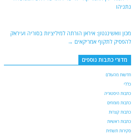
b
ra
A
נתניהו
o
m
p
o
p
מכון וואשינגטון: איראן הורתה למיליציות בסוריה ועיראק
k
להפסיק לתקוף אמריקאים
→
מדורי כתבות נוספים
חדשות מהעולם
כללי
כתבות היסטוריה
כתבות מומחים
כתבות קצרות
כתבות ראשיות
סקירות תשתית