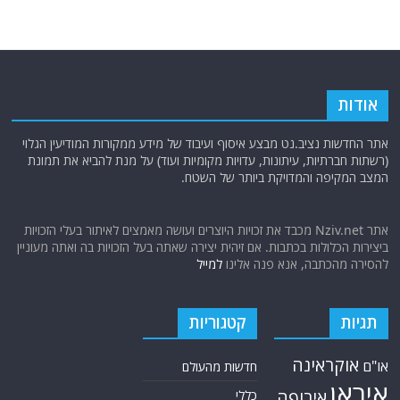
אודות
אתר החדשות נציב.נט מבצע איסוף ועיבוד של מידע ממקורות המודיעין הגלוי
(רשתות חברתיות, עיתונות, עדויות מקומיות ועוד) על מנת להביא את תמונת
המצב המקיפה והמדויקת ביותר של השטח.
אתר Nziv.net מכבד את זכויות היוצרים ועושה מאמצים לאיתור בעלי הזכויות
ביצירות הכלולות בכתבות. אם זיהית יצירה שאתה בעל הזכויות בה ואתה מעוניין
להסירה מהכתבה, אנא פנה אלינו
למייל
תגיות
קטגוריות
אוקראינה
או"ם
חדשות מהעולם
איראן
אירופה
כללי