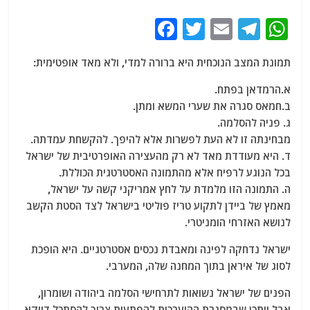
F
T
E
T
W
a
w
m
el
h
תמונת המצב הנוכחית היא ברורה למדי, ולא מאד אופטימית:
c
itt
ai
e
at
e
er
l
g
s
א.הרמדאן בפתח.
ב.חמאס סגרה את שערי המשא ומתן.
b
ra
A
ג. פניה להסלמה.
o
m
p
מבחינתה זו לא העת לפשרות אלא להיפך. להקשחת עמדתה.
o
p
ד. היא מעודדת מאד לא רק מהעצירה האופרטיבית של ישראל
בכל הנוגע לרפיח אלא מהתמונה האסטרטגית הכוללת.
k
ה. התמונה הזו מלמדת על לחץ אמריקני קשה על ישראל,
מאמץ של ביידן לתקוע טריז פוליטי בישראל לצד הסטת הקשב
לנושא האזרחי הומניטרי.
ישראל נדחקה לפינה ומאבדת נכסים אסטרטגיים. היא הופכת
לסוג של איראן בתוך המחנה שלה, המערבי.
הפנים של ישראל נשואות לתרחישי הסלמה ביהודה ושומרון,
אבל ייתכן שבמסגרת ההיערכות להפתעות צריך להסתכל דווקא