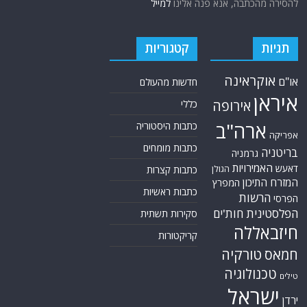
להסירה מהכתבה, אנא פנה אלינו
למייל
תגיות
קטגוריות
אוקראינה
או"ם
חדשות מהעולם
איראן
אירופה
כללי
ארה"ב
כתבות היסטוריה
אפריקה
כתבות מומחים
בריטניה
גרמניה
האמירויות
דאעש
הגולן
כתבות קצרות
המזרח התיכון
המפרץ
כתבות ראשיות
הרשות
הפרסי
הפלסטינית
חות'ים
סקירות תשתית
חיזבאללה
קריקטורות
טורקיה
חמאס
טכנולוגיה
טילים
ישראל
ירדן