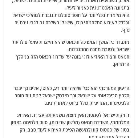
אולם, בשבועיים האחרונים יש תמורה, שלילית מבחינת ישראל,
בתמונה האסטרטגית כאמור לעיל.
היא מלמדת בכללותה על חוסר סובלנות גוברת למהלכי ישראל
ובכלל לאירוע המלחמתי כולו, שיש לו השלכה גם לגבי זירת ים
סוף.
מתברר כי המשך המערכה והכאוס שהיא מייצרת פועלים לרעת
ישראל ולטובת מחנה ההתנגדות.
חמאס והציר האידיאולוגי בונה על שדרוג הכאוס הזה במהלך
הרמדאן.
הרעיון המערכתי הוא ככל שיהיה יותר רע, כאוטי, אלים כך יגבר
הלחץ הבינלאומי על ישראל וכך תידחק ישראל למחוזות חוסר
הלגיטימיות המדינית, כולל ביחס לאמריקנים.
דחיקת ישראל לסמטת האין מוצא משמעותה עצירת האירוע
המלחמתי, השרדת חמאס (מלשון שרידות), סיום הלחימה בצפון
בסוג של סטטוס קוו ולמעשה הפיכת האירוע לעוד סבב, רק
בהבדל אחד מקודמיו.