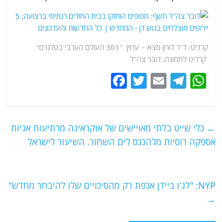
קרדיט: ד"ר דורון מצא – ערוץ "301 העולם הערבי בטלגרם"
קרדיט לתמונה: דובר צה"ל
F
T
E
T
W
a
w
m
el
h
c
itt
ai
e
at
e
er
l
g
s
←
כלי שייט בלתי מאויישים של אוקראינה מרתיעות אניות
b
ra
A
אספקה רוסיות מלהכנס לים השחור. השיעור לישראל
o
m
p
o
p
NYP: "לג'ו ביידן אכפת רק מהסיכויים שלו להיבחר מחדש"
k
→