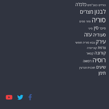
כלכלה
כורדים
כטב"מים
לבנון
מצרים
סוריה
סחר סמים
סין
סייבר
סיני
עזה
סעודיה
עירק
צבא סוריה חופשי
צרפת
קונייטרה
קורונה
קטאר
רוסיה
רפואה
שיעים
תוכנית הגרעין
תימן