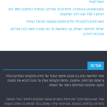
האמריקאית
Cronica universalis: סיפורים על אמריקה הצפונית הסתובבו באזור הים
התיכון כ-150 שנה לפני קולומבוס
האם חייבים להקים חיל טילים וחימוש אוטונומי מורחב? בוודאי!
ישראל מכחישה רשמית, אך השמועות על כוח קומנדו חשאי בקרן אפריקה
מסרבות להירגע
אודות
אתר החדשות נציב.נט מבצע איסוף ועיבוד של מידע ממקורות המודיעין הגלוי
(רשתות חברתיות, עיתונות, עדויות מקומיות ועוד) על מנת להביא את תמונת
המצב המקיפה והמדויקת ביותר של השטח.
אתר Nziv.net מכבד את זכויות היוצרים ועושה מאמצים לאיתור בעלי הזכויות
ביצירות הכלולות בכתבות. אם זיהית יצירה שאתה בעל הזכויות בה ואתה מעוניין