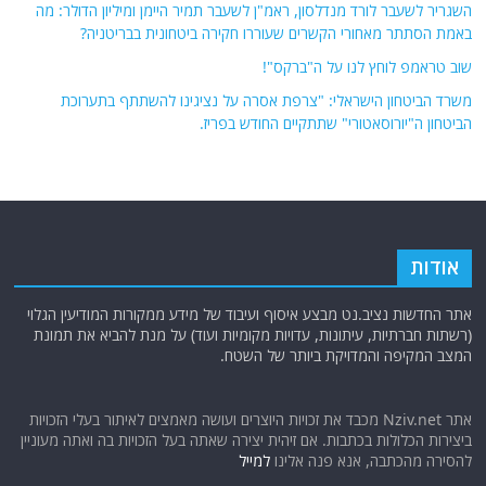
השגריר לשעבר לורד מנדלסון, ראמ"ן לשעבר תמיר היימן ומיליון הדולר: מה
באמת הסתתר מאחורי הקשרים שעוררו חקירה ביטחונית בבריטניה?
שוב טראמפ לוחץ לנו על ה"ברקס"!
משרד הביטחון הישראלי: "צרפת אסרה על נציגינו להשתתף בתערוכת
הביטחון ה"יורוסאטורי" שתתקיים החודש בפריז.
אודות
אתר החדשות נציב.נט מבצע איסוף ועיבוד של מידע ממקורות המודיעין הגלוי
(רשתות חברתיות, עיתונות, עדויות מקומיות ועוד) על מנת להביא את תמונת
המצב המקיפה והמדויקת ביותר של השטח.
אתר Nziv.net מכבד את זכויות היוצרים ועושה מאמצים לאיתור בעלי הזכויות
ביצירות הכלולות בכתבות. אם זיהית יצירה שאתה בעל הזכויות בה ואתה מעוניין
להסירה מהכתבה, אנא פנה אלינו
למייל