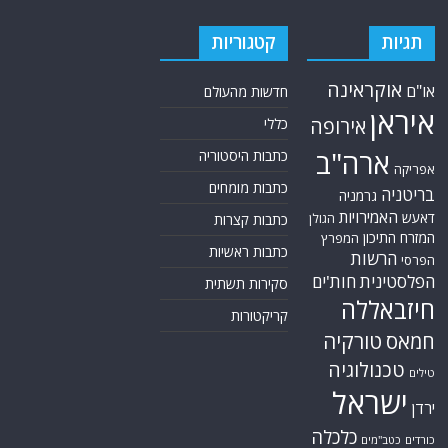
תגיות
קטגוריות
אוקראינה
או"ם
חדשות מהעולם
איראן
אירופה
כללי
ארה"ב
כתבות היסטוריה
אפריקה
כתבות מומחים
בריטניה
גרמניה
האמירויות
דאעש
הגולן
כתבות קצרות
המזרח התיכון
המפרץ
כתבות ראשיות
הרשות
הפרסי
הפלסטינית
חות'ים
סקירות תשתית
חיזבאללה
קריקטורות
טורקיה
חמאס
טכנולוגיה
טילים
ישראל
ירדן
כלכלה
כורדים
כטב"מים