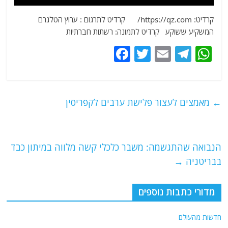
קרדיט: https://qz.com/ קרדיט לתרגום : ערוץ הטלגרם
המשקיע ששוקע קרדיט לתמונה: רשתות חברתיות
F
T
E
T
W
a
w
m
el
h
c
itt
ai
e
at
e
er
l
g
s
←
מאמצים לעצור פלישת ערבים לקפריסין
b
ra
A
o
m
p
o
p
הנבואה שהתגשמה: משבר כלכלי קשה מלווה במיתון כבד
בבריטניה
→
k
מדורי כתבות נוספים
חדשות מהעולם