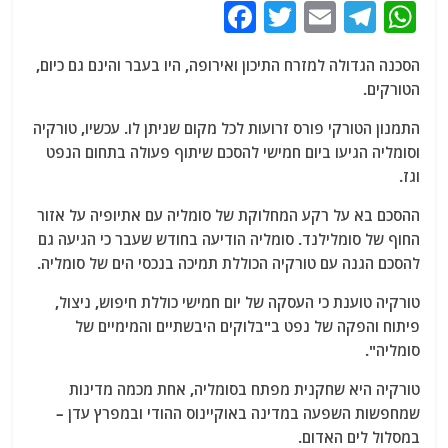
F
T
E
T
W
a
w
m
el
h
הסכנה הגדולה למזרח התיכון ואירופה, היו בעבר והינם גם כיום,
c
itt
ai
e
at
הטורקים.
e
er
l
g
s
התמנון הטורקי פורס זרועות לכל מקום שניתן לו. עכשיו, טורקיה
b
ra
A
וסומליה הגיעו ביום חמישי להסכם שיתוף פעולה בתחום הנפט
o
m
p
וגז.
o
p
ההסכם בא על רקע המחלוקת של סומליה עם אתיופיה על אזור
k
החוף של סומלילנד. סומליה הודיעה בחודש שעבר כי הגיעה גם
להסכם הגנה עם טורקיה הכוללת תמיכה בנכסי הים של סומליה.
טורקיה טוענת כי העסקה של יום חמישי כוללת חיפוש, ניצול,
פיתוח והפקה של נפט ב"בלוקים היבשתיים והמימיים של
סומליה".
טורקיה היא שחקנית מפתח בסומליה, אחת מכמה מדינות
שמחפשות השפעה במדינה באוקיינוס ההודי ובמפרץ עדן –
במסלול לים האדום.