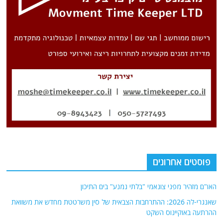
פוסטים אחרונים
האו"ם מזהיר מפני צונאמי "בלתי נמנע" בים התיכון
שאנגרי-לה 2026: ההתרחבות הצבאית של סין משרטטת מחדש את משוואת
ההרתעה באוקיינוס ​​השקט