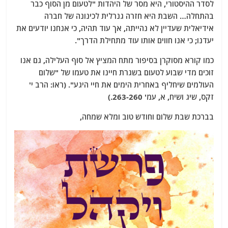
לסדר ההיסטורי, היא מסר של היהדות "לטעום מן הסוף כבר
בהתחלה… השבת היא חזרה גנרלית לכינונה של חברה
אידיאלית שעדיין לא נהייתה, אך עוד תהיה, כי אנחנו יודעים את
יעדנו; כי אנו חווים אותו עוד מתחילת הדרך".
כמו קורא מסוקרן בסיפור מתח המציץ אל סוף העלילה, גם אנו
זוכים מדי שבוע לטעום בשגרת חיינו את טעמו של "שלום
העולמים שיחליף באחרית הימים את חיי היגע". (ראו: הרב י'
זקס, שיג ושיח, א, עמ' 263-260.)
בברכת שבת שלום וחודש טוב ומלא שמחה,