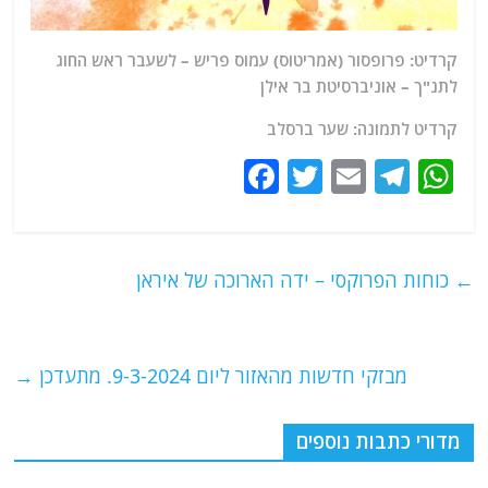
קרדיט: פרופסור (אמריטוס) עמוס פריש – לשעבר ראש החוג
לתנ"ך – אוניברסיטת בר אילן
קרדיט לתמונה: שער ברסלב
F
T
E
T
W
a
w
m
el
h
c
itt
ai
e
at
e
er
l
g
s
←
כוחות הפרוקסי – ידה הארוכה של איראן
b
ra
A
o
m
p
o
p
מבזקי חדשות מהאזור ליום 9-3-2024. מתעדכן
→
k
מדורי כתבות נוספים