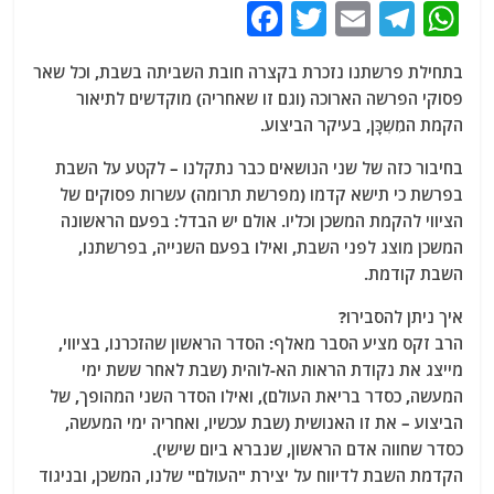
F
T
E
T
W
a
w
m
el
h
בתחילת פרשתנו נזכרת בקצרה חובת השביתה בשבת, וכל שאר
c
itt
ai
e
at
פסוקי הפרשה הארוכה (וגם זו שאחריה) מוקדשים לתיאור
e
er
l
g
s
הקמת המִשְכָּן, בעיקר הביצוע.
b
ra
A
בחיבור כזה של שני הנושאים כבר נתקלנו – לקטע על השבת
o
m
p
בפרשת כי תישא קדמו (מפרשת תרומה) עשרות פסוקים של
o
p
הציווי להקמת המשכן וכליו. אולם יש הבדל: בפעם הראשונה
המשכן מוצג לפני השבת, ואילו בפעם השנייה, בפרשתנו,
k
השבת קודמת.
איך ניתן להסבירו?
הרב זקס מציע הסבר מאלף: הסדר הראשון שהזכרנו, בציווי,
מייצג את נקודת הראות הא-לוהית (שבת לאחר ששת ימי
המעשה, כסדר בריאת העולם), ואילו הסדר השני המהופך, של
הביצוע – את זו האנושית (שבת עכשיו, ואחריה ימי המעשה,
כסדר שחווה אדם הראשון, שנברא ביום שישי).
הקדמת השבת לדיווח על יצירת "העולם" שלנו, המשכן, ובניגוד