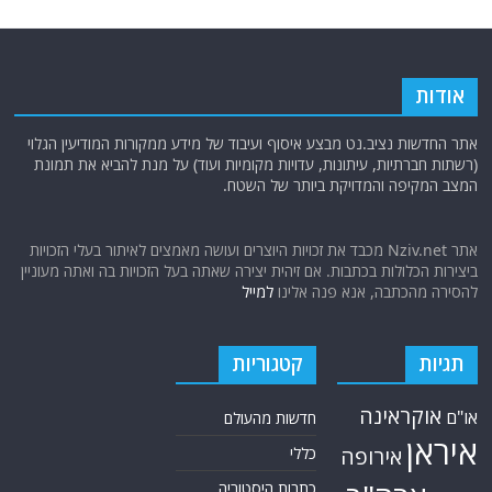
אודות
אתר החדשות נציב.נט מבצע איסוף ועיבוד של מידע ממקורות המודיעין הגלוי
(רשתות חברתיות, עיתונות, עדויות מקומיות ועוד) על מנת להביא את תמונת
המצב המקיפה והמדויקת ביותר של השטח.
אתר Nziv.net מכבד את זכויות היוצרים ועושה מאמצים לאיתור בעלי הזכויות
ביצירות הכלולות בכתבות. אם זיהית יצירה שאתה בעל הזכויות בה ואתה מעוניין
להסירה מהכתבה, אנא פנה אלינו
למייל
תגיות
קטגוריות
אוקראינה
או"ם
חדשות מהעולם
איראן
אירופה
כללי
כתבות היסטוריה