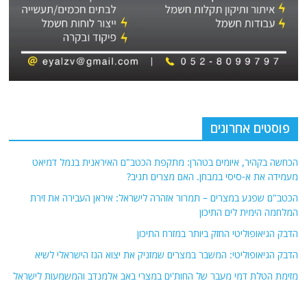
פוסטים אחרונים
הכחשה בקהיר, איומים בטהרן: מתקפת הכטב"ם האיראנית בנמל דמיאט
מעמידה את א-סיסי במבחן. האם מצרים תגיב?
הכטב"ם שפגע במצרים – תמרור אזהרה לישראל: איראן העבירה את זירת
המלחמה הימית לים התיכון
הדבק הגיאופוליטי החזק ביותר במזרח התיכון
הדבק הגיאופוליטי: המשבר במצרים שמזניק את יצוא הגז הישראלי לשיא
מזימת הטלת דמי מעבר של החות'ים במצרי באב אלמנדב והמשמעות לישראל