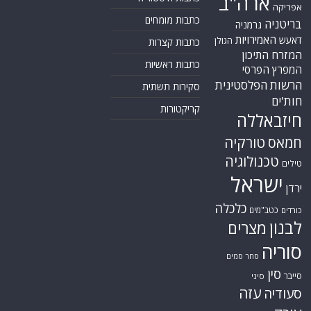
ארה"ב
אפריקה
כתבות מומחים
בריטניה
גרמניה
האמירויות
דאעש
הגולן
כתבות קצרות
המזרח התיכון
כתבות ראשיות
המפרץ הפרסי
הרשות הפלסטינית
סקירות תשתית
חות'ים
קריקטורות
חיזבאללה
טורקיה
חמאס
טכנולוגיה
טילים
ישראל
ירדן
כלכלה
כטב"מים
כורדים
לבנון
מצרים
סוריה
סחר סמים
סין
סייבר
סיני
עזה
סעודיה