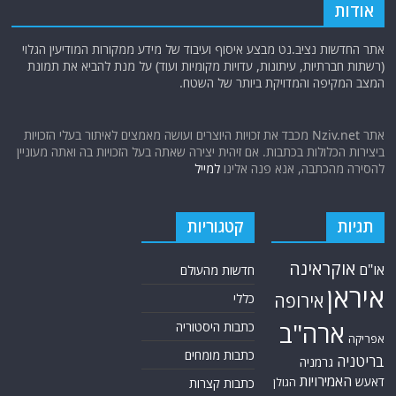
אודות
אתר החדשות נציב.נט מבצע איסוף ועיבוד של מידע ממקורות המודיעין הגלוי
(רשתות חברתיות, עיתונות, עדויות מקומיות ועוד) על מנת להביא את תמונת
המצב המקיפה והמדויקת ביותר של השטח.
אתר Nziv.net מכבד את זכויות היוצרים ועושה מאמצים לאיתור בעלי הזכויות
ביצירות הכלולות בכתבות. אם זיהית יצירה שאתה בעל הזכויות בה ואתה מעוניין
להסירה מהכתבה, אנא פנה אלינו
למייל
תגיות
קטגוריות
אוקראינה
או"ם
חדשות מהעולם
איראן
אירופה
כללי
ארה"ב
כתבות היסטוריה
אפריקה
כתבות מומחים
בריטניה
גרמניה
האמירויות
דאעש
הגולן
כתבות קצרות