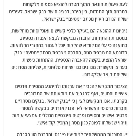
לעת פעולות הונאה מתוך מטרה להוציא כספים מלקוחות
במרמה תוך התחזות, בין היתר, לנציגים של בנק ישראל. לעיתים
שולח הגורם העוין מכתב "מטעם" בנק ישראל.
ניסיונות ההונאה הם בעיקר כלפי קשישים ואוכלוסיות מוחלשות.
במסגרת ההתחזות, החברה מבקשת לבצע העברה כספית,
בתואנה כי עליהם לוודא שהלקוח יוכל לעמוד בהחזרי ההלוואות.
בדוגמא המצורפת מטה, החברה מצרפת מכתב "מטעם" בנק
ישראל המציג בקשה להעברה הכספית. ההתחזות נעשית
בערוצי תקשורת מגוונים כגון שיחות טלפוניות, שליחת מסרונים
ושליחת דואר אלקטרוני.
הציבור מתבקש להגביר את ערנותו ולהימנע ממסירת פרטים
אישיים וחסויים, ואף להגביר את מודעותם של המבוגרים
בקרבתו. אנו מבקשים לציין כי *בנק ישראל, בנקים מסחריים
וחברות כרטיסי האשראי לא יפנו לאזרחים בבקשה למסור
פרטים אישיים וחסויים ופרטים פיננסיים הכוללים אמצעי אימות
וזיהוי שנשלחו לפונה כגון מסרון המכיל קוד אישי.
*- הסוכנות הממשלתית למודיעין פיננסי והלבנת הון בקנדה