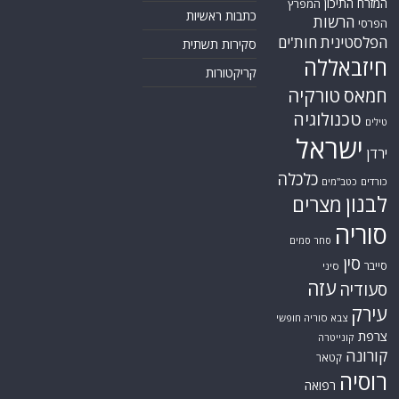
המזרח התיכון
המפרץ
כתבות ראשיות
הרשות
הפרסי
הפלסטינית
חות'ים
סקירות תשתית
חיזבאללה
קריקטורות
טורקיה
חמאס
טכנולוגיה
טילים
ישראל
ירדן
כלכלה
כורדים
כטב"מים
לבנון
מצרים
סוריה
סחר סמים
סין
סייבר
סיני
עזה
סעודיה
עירק
צבא סוריה חופשי
צרפת
קונייטרה
קורונה
קטאר
רוסיה
רפואה