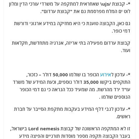
*- קבוצת /ujs\ שאחראית למתקפה על משרדי עורכי הדין ומלון
לוט ים המלח מפרסמת גם את "קבוצת ערדום".
גם כאן, הקבוצה טוענת כי היא מחזיקה במידע ארגוני ודורשת
דמי כופר.
קבוצת ערדום מפעילה בתי אריזה, אנרגיה מתחדשת, חקלאות
ועוד.
*- עדכון ל
אירוע
הכופר בו שולמו 50,000 דולר – כזכור,
התוקפים ביקשו 35,000 דולר נוספים, וכעת המידע של משרד
עו"ד ירד מהרשת. מה שמעיד ככל הנראה כי גם דמי הכופר
הנוספים שולמו .
*- עדכון לגבי דלף המידע בעקבות מתקפת הסייבר על חברת
ראשים.
זו לא המתקפה הראשונה של קבוצת Lord nemesis בישראל,
בעבר הקבוצה תקפה מספר מוסדות תורניים והפיצה מידע