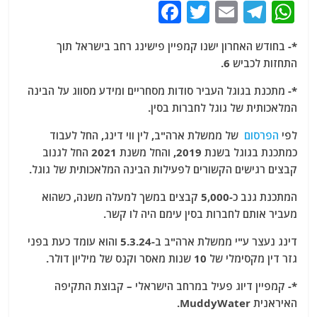
F
T
E
T
W
a
w
m
el
h
*- בחודש האחרון ישנו קמפיין פישינג רחב בישראל תוך
c
itt
ai
e
at
התחזות לכביש 6.
e
er
l
g
s
*- מתכנת בגוגל העביר סודות מסחריים ומידע מסווג על הבינה
b
ra
A
המלאכותית של גוגל לחברות בסין.
o
m
p
לפי
הפרסום
של ממשלת ארה"ב, לין ווי דינג, החל לעבוד
o
p
כמתכנת בגוגל בשנת 2019, והחל משנת 2021 החל לגנוב
k
קבצים רגישים הקשורים לפעילות הבינה המלאכותית של גוגל.
המתכנת גנב כ-5,000 קבצים במשך למעלה משנה, כשהוא
מעביר אותם לחברות בסין עימם היה לו קשר.
דינג נעצר ע"י ממשלת ארה"ב ב-5.3.24 והוא עומד כעת בפני
גזר דין מקסימלי של 10 שנות מאסר וקנס של מיליון דולר.
*- קמפיין דיוג פעיל במרחב הישראלי – קבוצת התקיפה
האיראנית MuddyWater.