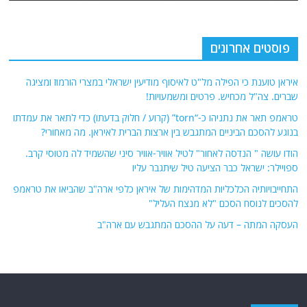
פוסטים אחרונים
איראן טוענת כי הפילה מל"ט לאיסוף מודיעין ישראלי במצרי הורמוז ומציגה
שברים. צה"ל מכחיש. פרטים ומשמעויות!
טראמפ תאר את נתניהו כ-“torn” (קרוע / חלוק בדעתו) כדי לתאר את עמדתו
בנוגע להסכם הביניים המתגבש בין ארצות הברית לאיראן. מה מאחורי?
הודו עושה " הנדסה לאחור" לטיל אוויר-אוויר סיני שהשמיד לה מטוסי קרב.
ספויילר: ישראל כבר הציעה טיל שיתגבר עליו
התחייבויותיה הכלכליות המדהימות של איראן כלפי ארה"ב שהביאו את טראמפ
להסכים לנוסח הסכם "לא מנצח העליל"
העסקה המתה – דעה על ההסכם המתגבש עם ארה"ב