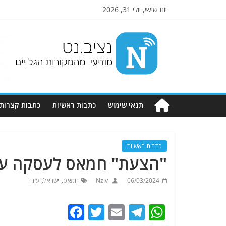
יום שישי, יולי 31, 2026
Nziv.net
מודיעין
מהמקורות
הגלויים
תנאי שימוש
כתבות ראשיות
כתבות קצרות
כתבות ראשיות
"הצעת" חמאס לעסקה עם
,
,
06/03/2024
Nziv
חמאס
ישראל
עזה
F
T
E
T
W