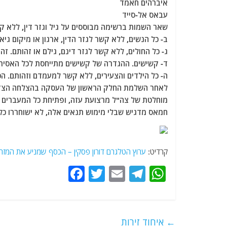
איברהים חאמד
עבאס אל-סייד
שאר השמות ברשימה מבוססים על גיל וגזר דין, ללא קש
ב- כל הנשים, ללא קשר לגזר הדין, ארגון או מיקום גיא
ג- כל החולים, ללא קשר לגזר דינם, גילם או זהותם. זה
ד- קשישים. ההגדרה של קשישים מתייחסת לכל האסירים מגיל 
ה- כל הילדים והצעירים, ללא קשר למעמדם וזהותם. הכוונה לג
לאחר השלמת החלק הראשון של העסקה בהצלחה הצדדי
מוחלטת של צה"ל מרצועת עזה, ופתיחת כל המעברים לכ
חמאס מדגיש שבלי מימוש תנאים אלה, לא ישוחררו כל 
קרדיט:
ערוץ הטלגרם דורון פסקין – הכסף שמניע את המזרח
F
T
E
T
W
a
w
m
el
h
c
itt
ai
e
at
e
er
l
g
s
←
איחוד זירות