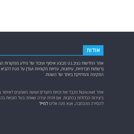
b
ra
A
o
m
p
o
p
k
אודות
אתר החדשות נציב.נט מבצע איסוף ועיבוד של מידע ממקורות המוד
(רשתות חברתיות, עיתונות, עדויות מקומיות ועוד) על מנת להבי
המקיפה והמדויקת ביותר של השטח.
אתר Nziv.net מכבד את זכויות היוצרים ועושה מאמצים לאיתור 
ביצירות הכלולות בכתבות. אם זיהית יצירה שאתה בעל הזכויות בה ו
להסירה מהכתבה, אנא פנה אלינו
למייל