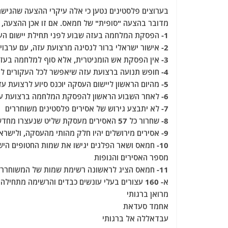
a
w
m
el
h
בערוצים פלסטינים נטען כי אלה עיקרי ההצעה שהגישה
c
itt
ai
e
at
מדובר בהצעה "סופית" של חמאס. אם זו אכן ההצעה,
e
er
l
g
s
1- הפסקת המלחמה בעזה שבוע לפני תחילת יישום העסקה
b
ra
A
2- אישור ישראלי ברור לנסיגה מרצועת עזה, עם ערבויות בינלאומיות שנסיגה זו תושג
3- אין הפסקת אש הומניטרית, אלא סוף למלחמה בעזה
o
m
p
4- חופש תנועה ברצועת עזה שיאפשר לכל העקורים לחזור לבתיהם ללא כל תנאי.
o
p
5- מהיום הראשון ליישום העסקה יוכנס סיוע לרצועת עזה כולה מבלי לחלק את הרצועה לאזורי ביטחון.
k
6- לאחר השבוע הראשון להפסקת המלחמה ברצועת עזה, יתחיל שחרור החטופים הישראלים.
7- לא יתבצע גירוש של אסירים פלסטינים משוחררים
8- שחרור כל 57 האסירים מעסקת שליט שנעצרו מחדש וזאת מבלי שהם יהיו חלק מהמפתח לשחרור החטופים הישראלים
9- אסירים מירושלים יהיו חלק מהותי מהעסקה, ולישראל לא יהיה וטו על קריטריון זה
מספר האסירים והגופות
11- חמאס הציג לראשונה רשימת שמות של המשוחררים שהוא דורש
א- 160 עצורים בעלי עונשים כבדים והרשימה מתחילה בשמות "הכבדים" הבאים:
מרואן ברגותי
אחמד סעדאת
עבדאללה אל ברגותי