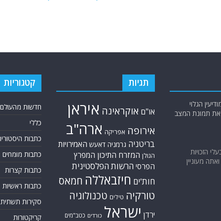
תגיות
קטגוריות
יעין הגלוי
איראן
חדשות מהעולם
אוקראינה
או"ם
א את תמונת המצב
כללי
ארה"ב
אירופה
אפריקה
כתבות היסטוריה
בריטניה
האמירויות
גרמניה
דאעש
בעלי הזכויות
המזרח התיכון
כתבות מומחים
המפרץ
הגולן
אתה מעוניין
הרשות הפלסטינית
הפרסי
כתבות קצרות
חיזבאללה
חמאס
חות'ים
כתבות ראשיות
טורקיה
טכנולוגיה
טילים
סקירות תשתית
ישראל
ירדן
כטב"מים
כורדים
קריקטורות