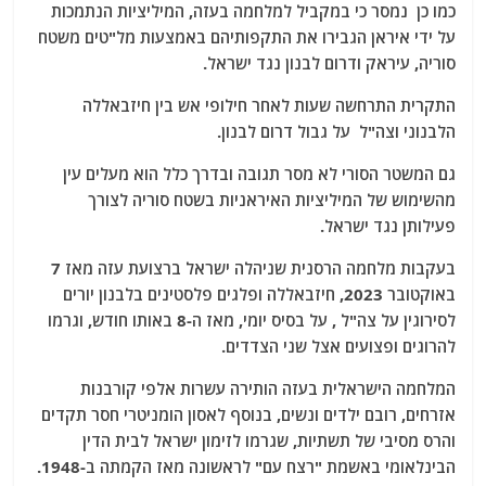
כמו כן נמסר כי במקביל למלחמה בעזה, המיליציות הנתמכות
על ידי איראן הגבירו את התקפותיהם באמצעות מל"טים משטח
סוריה, עיראק ודרום לבנון נגד ישראל.
התקרית התרחשה שעות לאחר חילופי אש בין חיזבאללה
הלבנוני וצה"ל על גבול דרום לבנון.
גם המשטר הסורי לא מסר תגובה ובדרך כלל הוא מעלים עין
מהשימוש של המיליציות האיראניות בשטח סוריה לצורך
פעילותן נגד ישראל.
בעקבות מלחמה הרסנית שניהלה ישראל ברצועת עזה מאז 7
באוקטובר 2023, חיזבאללה ופלגים פלסטינים בלבנון יורים
לסירוגין על צה"ל , על בסיס יומי, מאז ה-8 באותו חודש, וגרמו
להרוגים ופצועים אצל שני הצדדים.
המלחמה הישראלית בעזה הותירה עשרות אלפי קורבנות
אזרחים, רובם ילדים ונשים, בנוסף לאסון הומניטרי חסר תקדים
והרס מסיבי של תשתיות, שגרמו לזימון ישראל לבית הדין
הבינלאומי באשמת "רצח עם" לראשונה מאז הקמתה ב-1948.