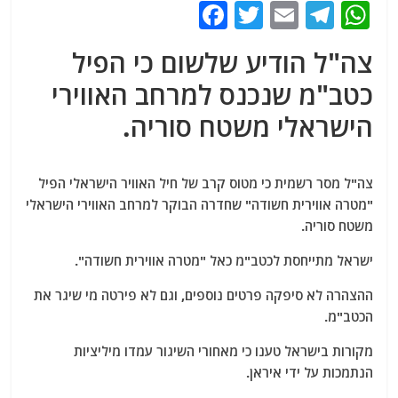
F
T
E
T
W
a
w
m
el
h
צה"ל הודיע ​​שלשום כי הפיל
c
itt
ai
e
at
כטב"מ שנכנס למרחב האווירי
e
er
l
g
s
הישראלי משטח סוריה.
b
ra
A
o
m
p
o
p
צה"ל מסר רשמית כי מטוס קרב של חיל האוויר הישראלי הפיל
k
"מטרה אווירית חשודה" שחדרה הבוקר למרחב האווירי הישראלי
משטח סוריה.
ישראל מתייחסת לכטב"מ כאל "מטרה אווירית חשודה".
ההצהרה לא סיפקה פרטים נוספים, וגם לא פירטה מי שיגר את
הכטב"מ.
מקורות בישראל טענו כי מאחורי השיגור עמדו מיליציות
הנתמכות על ידי איראן.