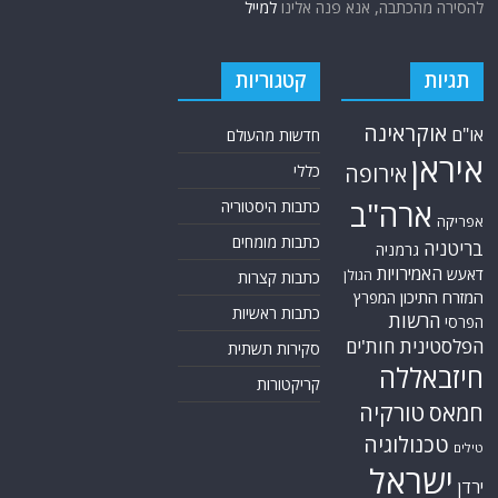
להסירה מהכתבה, אנא פנה אלינו
למייל
תגיות
קטגוריות
אוקראינה
או"ם
חדשות מהעולם
איראן
אירופה
כללי
ארה"ב
כתבות היסטוריה
אפריקה
כתבות מומחים
בריטניה
גרמניה
האמירויות
דאעש
הגולן
כתבות קצרות
המזרח התיכון
המפרץ
כתבות ראשיות
הרשות
הפרסי
הפלסטינית
חות'ים
סקירות תשתית
חיזבאללה
קריקטורות
טורקיה
חמאס
טכנולוגיה
טילים
ישראל
ירדן