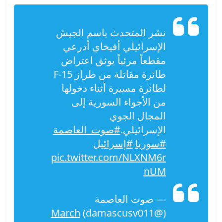
نشر المتحدث باسم الجيش
الإسرائيلي أفيخاي أدرعي
مقطعاً مرئياً يوثق اعتراض
طائرة مقاتلة من طراز F-15
لطائرة مسيرة أثناء دخولها
من الأجواء السورية إلى
المجال الجوي
الإسرائيلي.
#صوت_العاصمة
#سوريا
#إسرائيل
pic.twitter.com/NLXNM6r
nUM
— صوت العاصمة
March
(@damascusv011)