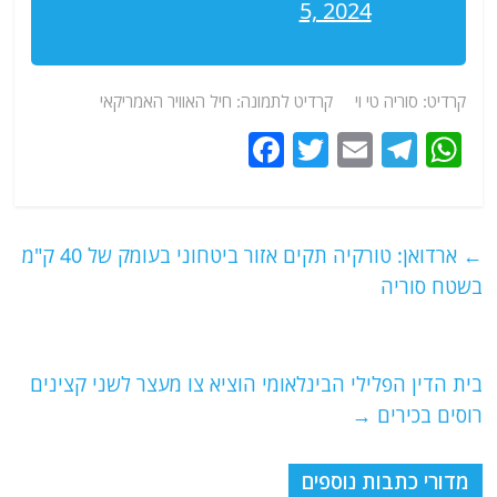
5, 2024
קרדיט: סוריה טי וי קרדיט לתמונה: חיל האוויר האמריקאי
F
T
E
T
W
a
w
m
el
h
c
itt
ai
e
at
e
er
l
g
s
←
ארדואן: טורקיה תקים אזור ביטחוני בעומק של 40 ק"מ
b
ra
A
בשטח סוריה
o
m
p
o
p
בית הדין הפלילי הבינלאומי הוציא צו מעצר לשני קצינים
k
רוסים בכירים
→
מדורי כתבות נוספים