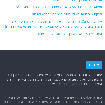
משוואת הרתעה חדשה: איראן מאיימת ב'פעולה היסטורית' מול ארה"ב
עסקה או תקיפה: האולטימטום האמריקני החדש לאיראן
עידן ה-Corsair: כך הבינה המלאכותית שינתה את חוקי המשחק בחילוץ
והצלה בלב ים. פרטים על חילוץ טייסי המסוק האמריקאי ממימי מפרץ הורמוז!
המונדיאל: ערך האחווה בין עמי העולם ו…המציאות!
אודות
אתר החדשות נציב.נט מבצע איסוף ועיבוד של מידע ממקורות המודיעין הגלוי
(רשתות חברתיות, עיתונות, עדויות מקומיות ועוד) על מנת להביא את תמונת
המצב המקיפה והמדויקת ביותר של השטח.
אתר Nziv.net מכבד את זכויות היוצרים ועושה מאמצים לאיתור בעלי הזכויות
ביצירות הכלולות בכתבות. אם זיהית יצירה שאתה בעל הזכויות בה ואתה מעוניין