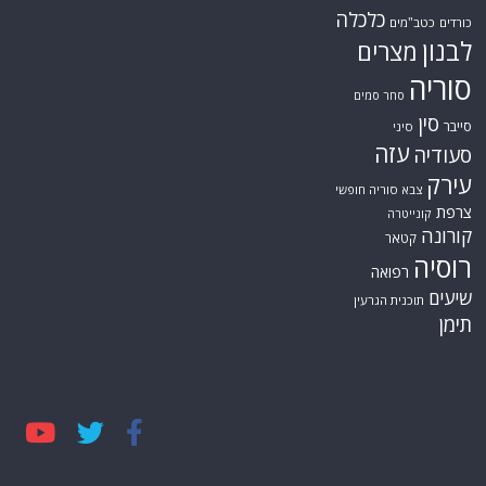
כלכלה
כורדים
כטב"מים
לבנון
מצרים
סוריה
סחר סמים
סין
סייבר
סיני
עזה
סעודיה
עירק
צבא סוריה חופשי
צרפת
קונייטרה
קורונה
קטאר
רוסיה
רפואה
שיעים
תוכנית הגרעין
תימן