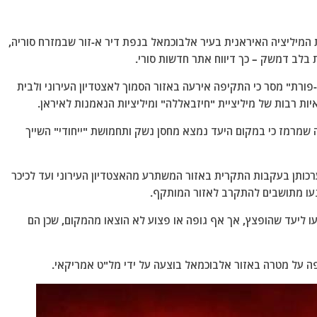
מיליציה האיראנית בעיר אלבוכמאל בנפת דיר א-זור שבמזרח סוריה,
 בלב דמשק – כך דיווח אתר חדשות סורי.
ורת" מסר כי התקיפה אירעה באזור הסמוך לאצטדיון העירוני ולבית
ות רבות של מיליציית "חיזבאללה" ומיליציות הנאמנות לאיראן.
 שמרמז כי במקום היעד נמצא מחסן נשק ותחמושת "ייחודי" השייך
ערכותן בעקבות התקרית באזור המשתרע מהאצטדיון העירוני ועד לכיכר
נעו מתושבים להתקרב לאזור המותקף.
ו ליעד שהופצץ, אך אף גופה או פצוע לא הוצאו מהמקום, שכן הם
ה על מטרה באזור אלבוכמאל בוצעה על ידי מל"ט אמריקאי.