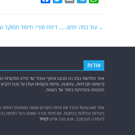
a
w
m
el
h
c
itt
ai
e
at
e
er
l
g
s
←
עוד כמה ימים……
דיווח סורי: חיסול ממוקד 
b
ra
A
o
m
p
o
p
k
אודות
אתר החדשות נציב.נט מבצע איסוף ועיבוד של מידע ממקורות המוד
(רשתות חברתיות, עיתונות, עדויות מקומיות ועוד) על מנת להבי
המקיפה והמדויקת ביותר של השטח.
אתר Nziv.net מכבד את זכויות היוצרים ועושה מאמצים לאיתור 
ביצירות הכלולות בכתבות. אם זיהית יצירה שאתה בעל הזכויות בה ו
להסירה מהכתבה, אנא פנה אלינו
למייל