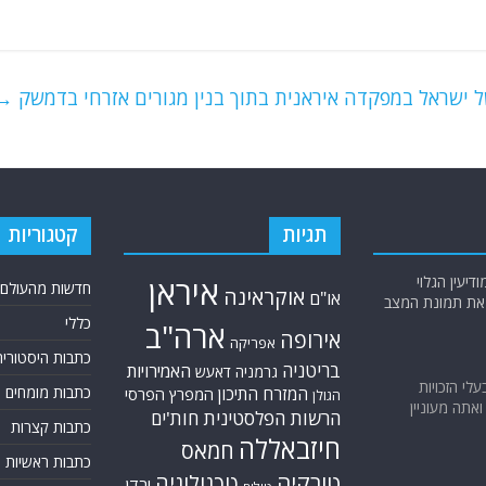
של ישראל במפקדה איראנית בתוך בנין מגורים אזרחי בדמשק
→
תגיות
קטגוריות
יעין הגלוי
איראן
חדשות מהעולם
אוקראינה
או"ם
א את תמונת המצב
כללי
ארה"ב
אירופה
אפריקה
כתבות היסטוריה
בריטניה
האמירויות
גרמניה
דאעש
בעלי הזכויות
כתבות מומחים
המזרח התיכון
המפרץ הפרסי
הגולן
אתה מעוניין
הרשות הפלסטינית
חות'ים
כתבות קצרות
חיזבאללה
חמאס
כתבות ראשיות
טורקיה
טכנולוגיה
ירדן