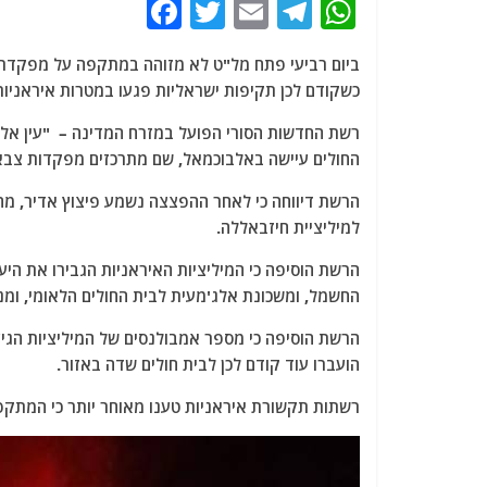
F
T
E
T
W
a
w
m
el
h
ביום רביעי פתח מל"ט לא מזוהה במתקפה על מפקדת ה
c
itt
ai
e
at
כשקודם לכן תקיפות ישראליות פגעו במטרות איראניות
e
er
l
g
s
רשת החדשות הסורי הפועל במזרח המדינה – "עין אל-פ
b
ra
A
החולים עיישה באלבוכמאל, שם מתרכזים מפקדות צבאי
o
m
p
הרשת דיווחה כי לאחר ההפצצה נשמע פיצוץ אדיר, מה
o
p
למיליציית חיזבאללה.
k
הרשת הוסיפה כי המיליציות האיראניות הגבירו את הי
החשמל, ומשכונת אלג'מעית לבית החולים הלאומי, ומ
הרשת הוסיפה כי מספר אמבולנסים של המיליציות הגיע
הועברו עוד קודם לכן לבית חולים שדה באזור.
רשתות תקשורת איראניות טענו מאוחר יותר כי המתקפ