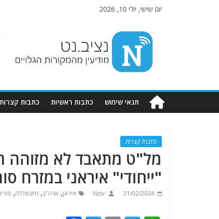
יום שישי, יולי 10, 2026
Nziv.net
מודיעין
מהמקורות
הגלויים
תנאי שימוש
כתבות ראשיות
כתבות קצרות
כתבות קצרות
מל"ט מתאבד לא מזוהה 
"ייחודי" איראני במזרח סור
,
,
,
21/02/2024
Nziv
איראן
ארה"ב
חיזבאללה
סוריה