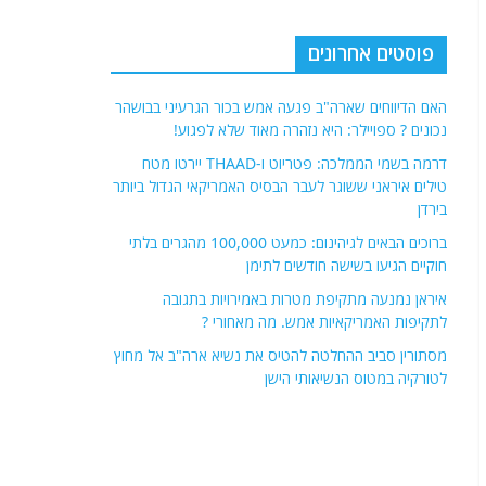
פוסטים אחרונים
האם הדיווחים שארה"ב פגעה אמש בכור הגרעיני בבושהר
נכונים ? ספויילר: היא נזהרה מאוד שלא לפגוע!
דרמה בשמי הממלכה: פטריוט ו-THAAD יירטו מטח
טילים איראני ששוגר לעבר הבסיס האמריקאי הגדול ביותר
בירדן
ברוכים הבאים לגיהינום: כמעט 100,000 מהגרים בלתי
חוקיים הגיעו בשישה חודשים לתימן
איראן נמנעה מתקיפת מטרות באמירויות בתגובה
לתקיפות האמריקאיות אמש. מה מאחורי ?
מסתורין סביב ההחלטה להטיס את נשיא ארה"ב אל מחוץ
לטורקיה במטוס הנשיאותי הישן