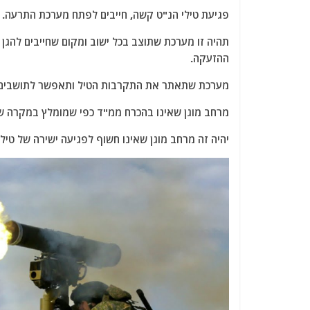
a
w
m
el
h
פגיעת טילי הנ"ט קשה, חייבים לפתח מערכת התרעה.
c
itt
ai
e
at
e
er
l
g
s
תהיה זו מערכת שתוצב בכל ישוב ומקום שחייבים להגן 
ההזעקה.
b
ra
A
o
m
p
מערכת שתאתר את התקרבות הטיל ותאפשר לתושבים ול
o
p
מרחב מוגן שאינו בהכרח ממ"ד כפי שמומלץ במקרה של
k
יהיה זה מרחב מוגן שאינו חשוף לפגיעה ישירה של טיל 