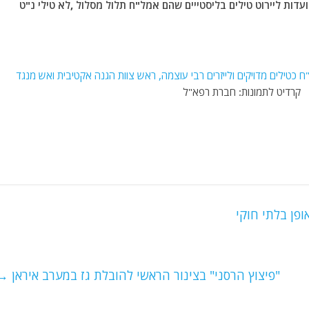
יועדות ליירוט טילים בליסטייים שהם אמל"ח תלול מסלול ,לא טילי נ"ט
 כטילים מדויקים ולייזרים רבי עוצמה, ראש צוות הגנה אקטיבית ואש מנגד
דיט לתמונות: חברת רפא"ל
פן בלתי חוקי
"פיצוץ הרסני" בצינור הראשי להובלת גז במערב איראן
→