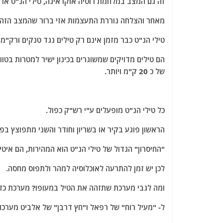
זה גם המצב במלחמת רוסיה אוקראינה, טילי הנ"ט ארו
מאחר והצלחה גוררת התעצמות אזי ברור שהמצב הזה 
טילי הנ"ט כבר מזמן אינם רק טילים נגד טנקים ורק"מ.
של כ 20 ק"מ ויותר.
כל טילי הנ"ט מופעלים ע"י רש"ק כפול.
הראשון פוגע בקיר או בשריון וחודר והשני מתפוצץ בפנ
"החיסרון" הגדול של טילי הנ"ט הוא המהירות, הם איטי
לכן יש זמן להתרעה לאוכלוסיה למהר ולתפוס מחסה.
ומה לגבי מערכת שתזהה את הטיל במעופו? מערכת כזו 
ל- "מעיל רוח" של רפאל ו"חץ דרבן" של אלביט מערכות