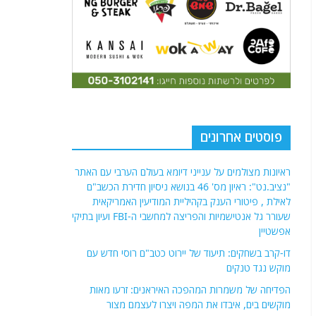
פוסטים אחרונים
ראיונות מצולמים על ענייני דיומא בעולם הערבי עם האתר
"נציב.נט": ראיון מס' 46 בנושא ניסיון חדירת הכשב"ם
לאילת , פיטורי הענק בקהיליית המודיעין האמריקאית
שעורר גל אנטישמיות והפריצה למחשבי ה-FBI ועיון בתיקי
אפשטיין
דו-קרב בשחקים: תיעוד של יירוט כטב"ם רוסי חדש עם
מוקש נגד טנקים
הפדיחה של משמרות המהפכה האיראנים: זרעו מאות
מוקשים בים, איבדו את המפה ויצרו לעצמם מצור