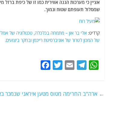
אציין כי מערכות הגנה אווירית כמו זו של כיפת ברזל מ
שמסלול תעופתם שטוח ונמוך.
קרדיט:
אלי בר און – מתמחה בכלכלה, טכנולוגיה של אמל"ח
של המכון לטרור של אוניברסיטת רייכמן ובחקר ביצועים.
קר
F
T
E
T
W
a
w
m
el
h
c
itt
ai
e
at
e
er
l
g
s
←
ארה"ב החרימה מטוס מטען איראני שנמכר באו
b
ra
A
o
m
p
o
p
k