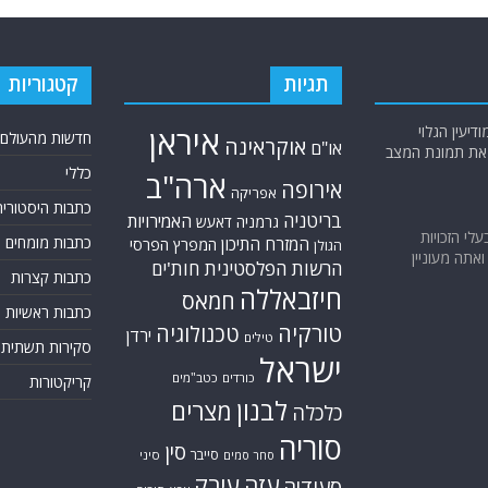
תגיות
קטגוריות
יעין הגלוי
איראן
חדשות מהעולם
אוקראינה
או"ם
א את תמונת המצב
כללי
ארה"ב
אירופה
אפריקה
כתבות היסטוריה
בריטניה
האמירויות
גרמניה
דאעש
בעלי הזכויות
כתבות מומחים
המזרח התיכון
המפרץ הפרסי
הגולן
אתה מעוניין
הרשות הפלסטינית
חות'ים
כתבות קצרות
חיזבאללה
חמאס
כתבות ראשיות
טורקיה
טכנולוגיה
ירדן
טילים
סקירות תשתית
ישראל
כורדים
כטב"מים
קריקטורות
לבנון
מצרים
כלכלה
סוריה
סין
סייבר
סיני
סחר סמים
עזה
עירק
סעודיה