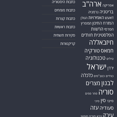
ארה"ב
כתבות היסטוריה
אפריקה
כתבות מומחים
בריטניה
גרמניה
האמירויות
דאעש
הגולן
כתבות קצרות
המזרח התיכון
המפרץ
כתבות ראשיות
הרשות
הפרסי
הפלסטינית
חות'ים
סקירות תשתית
חיזבאללה
קריקטורות
טורקיה
חמאס
טכנולוגיה
טילים
ישראל
ירדן
כלכלה
כורדים
כטב"מים
לבנון
מצרים
סוריה
סחר סמים
סין
סייבר
סיני
עזה
סעודיה
עירק
צבא סוריה חופשי