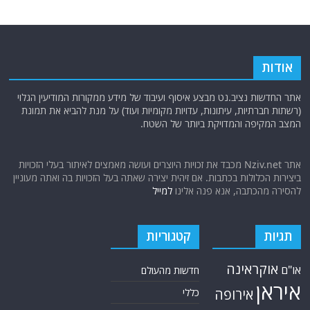
אודות
אתר החדשות נציב.נט מבצע איסוף ועיבוד של מידע ממקורות המודיעין הגלוי
(רשתות חברתיות, עיתונות, עדויות מקומיות ועוד) על מנת להביא את תמונת
המצב המקיפה והמדויקת ביותר של השטח.
אתר Nziv.net מכבד את זכויות היוצרים ועושה מאמצים לאיתור בעלי הזכויות
ביצירות הכלולות בכתבות. אם זיהית יצירה שאתה בעל הזכויות בה ואתה מעוניין
להסירה מהכתבה, אנא פנה אלינו
למייל
תגיות
קטגוריות
אוקראינה
או"ם
חדשות מהעולם
איראן
אירופה
כללי