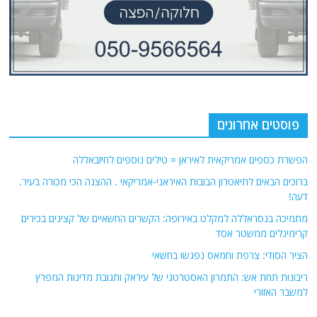
פוסטים אחרונים
הפשרת כספים אמריקאית לאיראן = טילים נוספים לחיזבאללה
ברוכים הבאים לתיאטרון הבובות האיראני-אמריקאי . ההצגה הכי מכורה בעיר.
דעה!
מתמיכה בנסראללה למקלט באירופה: הקשרים החשאיים של קצינים בכירים
קרימינלים ממשטר אסד
הציר הסודי: צרפת וחמאס נפגשו בחשאי
ריבונות תחת אש: התמרון האסטרטגי של עיראק ותגובת מדינות המפרץ
למשבר האזורי