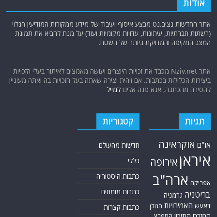
אודות
אתר החדשות נציב.נט מבצע איסוף ועיבוד של מידע ממקורות המודיעין הגלוי
(רשתות חברתיות, עיתונות, עדויות מקומיות ועוד) על מנת להביא את תמונת
המצב המקיפה והמדויקת ביותר של השטח.
אתר Nziv.net מכבד את זכויות היוצרים ועושה מאמצים לאיתור בעלי הזכויות
ביצירות הכלולות בכתבות. אם זיהית יצירה שאתה בעל הזכויות בה ואתה מעוניין
להסירה מהכתבה, אנא פנה אלינו
למייל
תגיות
קטגוריות
אוקראינה
או"ם
חדשות מהעולם
איראן
אירופה
כללי
ארה"ב
כתבות היסטוריה
אפריקה
כתבות מומחים
בריטניה
גרמניה
האמירויות
דאעש
הגולן
כתבות קצרות
המזרח התיכון
המפרץ