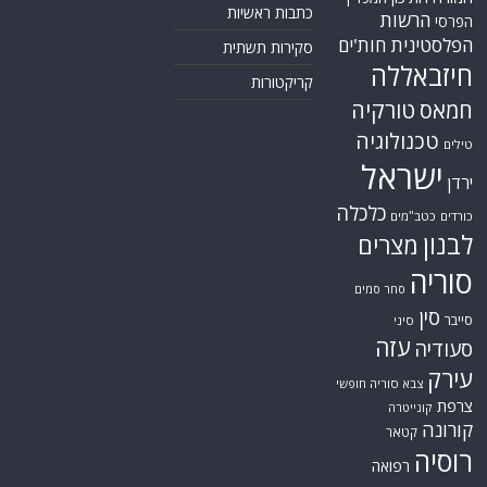
כתבות ראשיות
הרשות
הפרסי
הפלסטינית
חות'ים
סקירות תשתית
חיזבאללה
קריקטורות
טורקיה
חמאס
טכנולוגיה
טילים
ישראל
ירדן
כלכלה
כורדים
כטב"מים
לבנון
מצרים
סוריה
סחר סמים
סין
סייבר
סיני
עזה
סעודיה
עירק
צבא סוריה חופשי
צרפת
קונייטרה
קורונה
קטאר
רוסיה
רפואה