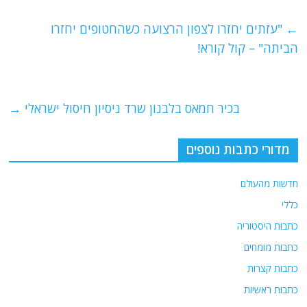
c
itt
ai
e
at
e
er
l
g
s
←
"עזתים יחזרו לצפון הרצועה כשהחטופים יחזרו
b
ra
A
הביתה" – קול קורא!
o
m
p
o
p
בכיר חמאס בלבנון שרד ניסיון חיסול ישראלי
→
k
מדורי כתבות נוספים
חדשות מהעולם
כללי
כתבות היסטוריה
כתבות מומחים
כתבות קצרות
כתבות ראשיות