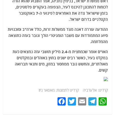
ראש ממשלת ישראל, בנימין נתניהו, אמר השבוע שהוא הורה
לכוחות להתכונן להיכנס לעיר, הצפופה בעקורים פלסטינים,
בזמן שישראל צדה את האחראים לפיגועי ה-7 באוקטובר
הקטלניים בדרום ישראל.
ההודעה עוררה דאגה מצד ממשלות זרות, כולל ארה"ב וסוכנויות
סיוע המתמודדות עם משבר הומניטרי הולך וגובר בעזה כתוצאה
מהמלחמה.
האו"ם אומר שכמחצית מ-2.4 מיליון תושבי עזה נמצאים כעת
במקלט בעיר, כאשר רבים ישנים בחוץ באוהלים ובמקלטים
מאולתרים, והחשש גובר ממחסור במזון, מים ותנאי תברואה
קשים.
קרדיט: אלערביה קרדיט לתמונות: מאסאר ניוז
F
T
E
T
W
a
w
m
el
h