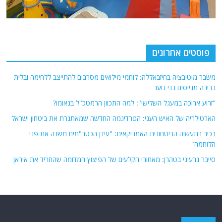
פוסטים אחרונים
משבר מוטיבציה בחיזבאללה: לוחמי מילואים מסרבים להתייצב ללחימה ובלית
ברירה מגייסים בני נוער
"זרוע ארוכה במעגל השלישי": למה התכוון הרמטכ"ל בנאומו?
הארטילריה של האיש העני: הפרדיגמה החדשה שמאתגרת את ביטחון ישראל
בכיר בתעשיה הביטחונית האמריקאית: "עידן הכטב"מים משנה את פני
הלוחמה"
סייבר גרעיני בטהרן: מאחורי הקלעים של הפיצוץ המדומה שהחריד את איראן