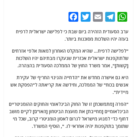
F
T
E
T
W
a
w
m
el
h
ערב הסעודית הזהירה ביום שבת כי לפלישה ישראלית לרפיח
c
itt
ai
e
at
בעזה יהיו השלכות מסוכנות ביותר.
e
er
l
g
s
"לפלישה לרפיח… שהיא המקלט האחרון למאות אלפי אזרחים
b
ra
A
שלתוקפנות ישראלית אכזרית שנעקרו מבתיהם יהיו השלכות
o
m
p
[קשות]", אמר משרד החוץ של הממלכה הסעודית בהצהרה.
o
p
היא גם אישרה מחדש את "הדחייה והגינוי החריף של עקירת
k
אנשים בכוח" של הממלכה, וחידשה את קריאתה ל"הפסקת אש
מיידית".
"הפרה [מתמשכת] זו של החוק הבינלאומי והחוקים ההומניטריים
הבינלאומיים [מחייבת] את מועצת הביטחון [האו"ם] לקיים מושב
דחוף כדי למנוע מישראל לגרום לאסון הומניטרי קרוב, שכל מי
שתומך בתוקפנות יהיה אחראי לו. ", הוסיף המשרד.