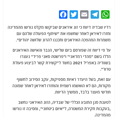
F
T
E
T
W
a
w
m
el
h
רדיו שבדיה דיווח כי זוג איראנים שביקשו מקלט גורשו מהמדינה
c
itt
ai
e
at
וחזרו לאיראן לאחר שחשפו את "שיתוף הפעולה שלהם עם
e
er
l
g
s
משמרות המהפכה האיראנים ותכננו להרוג שלושה יהודים".
b
ra
A
על פי דיווח זה שפורסם ביום שלישי, הגבר והאישה האיראנים
o
m
p
הללו בשם "מהדי רמדאני" ו"פרשטה סאני פריד" נעצרו
o
p
בשוודיה באפריל 2021 בחשד ל"קשירת קשר לביצוע פעולת
טרור".
k
עם זאת, בשל היעדר ראיות מספיקות, עקב הסירוב לחשוף
מקורות, הם לא הואשמו רשמית והוחזרו לאיראן לאחר שמונה
חודשי מעצר בלבד, ממשיך הדיווח.
לטענת סגן התובע הכללי של שבדיה, הזוג האיראני נחשב
,בעקבות חקירת המשטרה, ל"איום ביטחוני", ומסיבה זו גורשו
מהמדינה.