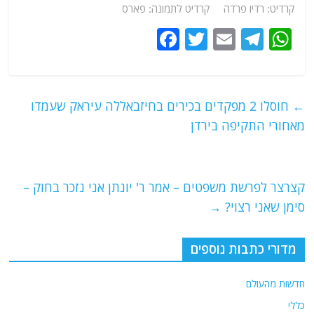
קרדיט: רדיו פרדה קרדיט לתמונה: פארס
F
T
E
T
W
a
w
m
el
h
c
itt
ai
e
at
e
er
l
g
s
←
חוסלו 2 מפקדים בכירים בחיזבאללה עיראק שעמדו
b
ra
A
מאחורי התקיפה בירדן
o
m
p
o
p
קצרצר לפרשת משפטים – אמר ר' יונתן אני נזכר בחוק –
k
סימן שאני רצוי?
→
מדורי כתבות נוספים
חדשות מהעולם
כללי