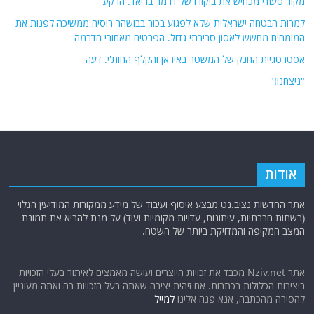
מקור סעודי מכחיש את ביקורו של דרמר בריאד. הרקע
למרות הבטחה ישראלית שלא לפגוע בכור בבושהר רוסיה ממשיכה לפנות את
המומחים מחשש לאסון סביבתי גדול. הפרטים מאחורי הדרמה
אסטרטגיית החנק של המשטר באיראן והקלף החות'י. דעה
"ניצחנו!"
אודות
אתר החדשות נציב.נט מבצע איסוף ועיבוד של מידע ממקורות המודיעין הגלוי
(רשתות חברתיות, עיתונות, עדויות מקומיות ועוד) על מנת להביא את תמונת
המצב המקיפה והמדויקת ביותר של השטח.
אתר Nziv.net מכבד את זכויות היוצרים ועושה מאמצים לאיתור בעלי הזכויות
ביצירות הכלולות בכתבות. אם זיהית יצירה שאתה בעל הזכויות בה ואתה מעוניין
להסירה מהכתבה, אנא פנה אלינו
למייל