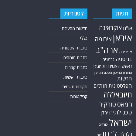
תגיות
קטגוריות
אוקראינה
או"ם
חדשות מהעולם
איראן
אירופה
כללי
ארה"ב
כתבות היסטוריה
אפריקה
כתבות מומחים
בריטניה
גרמניה
האמירויות
דאעש
הגולן
כתבות קצרות
המזרח התיכון
הסכם הגרעין
כתבות ראשיות
הרשות
הפלסטינית
חות'ים
סקירות תשתית
חיזבאללה
קריקטורות
חמאס
טורקיה
טכנולוגיה
ירדן
ישראל
כורדים
לבנון
כלכלה
לוב