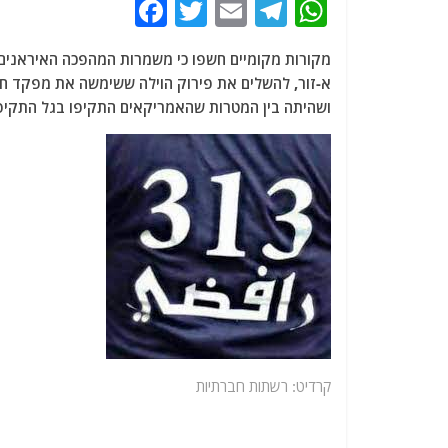
F
T
E
T
W
a
w
m
el
h
מקורות מקומיים חשפו כי משמרות המהפכה האיראנים נ
c
itt
ai
e
at
e
er
l
g
s
ושהיתה בין המטרות שהאמריקאים התקיפו בגל התקיפו
b
ra
A
o
m
p
o
p
k
קרדיט: רשתות חברתיות