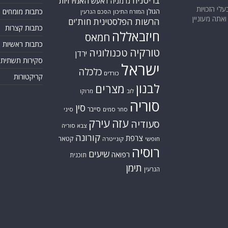
בריטניה
האמירויות
גרמניה
דאעש
בעלי הזכויות
הגולן
כתבות מומחים
המזרח התיכון
הסכם הגרעין
אתה מעוניין
הרשות הפלסטינית
חות'ים
כתבות קצרות
חיזבאללה
חמאס
כתבות ראשיות
טורקיה
טכנולוגיה
ירדן
סקירות תשתית
ישראל
כלכלה
כורדים
קריקטורות
לבנון
מצרים
לוב
מרוקו
סוריה
סין
סייבר
סחר סמים
סיני
עזה
עירק
סעודיה
צבא סוריה
קורונה
צרפת
קטאר
חופשי
קונייטרה
רוסיה
שיעים
רפואה
תוכנית
תימן
הגרעין