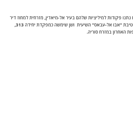
תנו פקודות למיליציות שלהם בעיר אל-מיאדין, מזרחית למחוז דיר
א-זור, להשלים את פירוק הוילה ששימשה את מפקד חטיבת "אבו אל-עבאס" השיעית ושן שימשה כמפקדת יחידה 313,
ת האחרון במזרח סוריה.