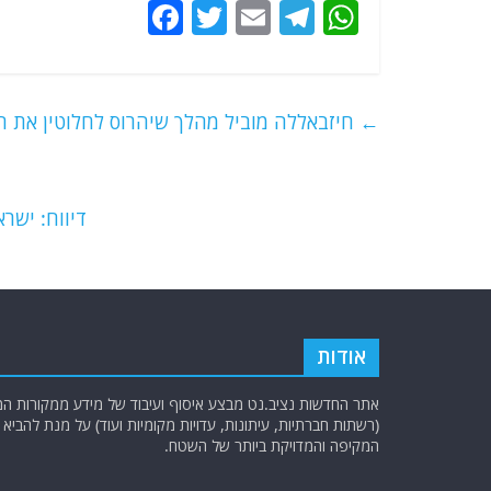
F
T
E
T
W
a
w
m
el
h
c
itt
ai
e
at
e
er
l
g
s
←
חיזבאללה מוביל מהלך שיהרוס לחלוטין את ה
b
ra
A
o
m
p
o
p
דיווח: ישר
k
אודות
אתר החדשות נציב.נט מבצע איסוף ועיבוד של מידע ממקורות המוד
(רשתות חברתיות, עיתונות, עדויות מקומיות ועוד) על מנת להבי
המקיפה והמדויקת ביותר של השטח.