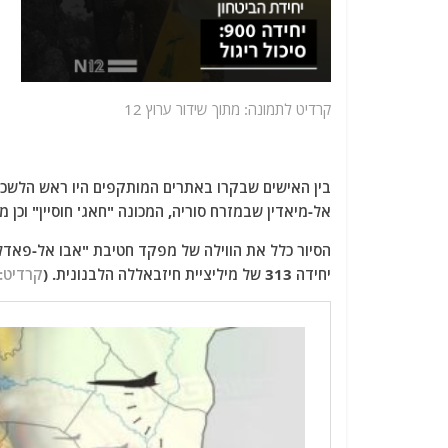
קרדיט לתמונה: מתוך שידור ערוץ 12
בין האישים שבקרו באתרים המותקפים היו ראש הלשכה
אל-מיאדין שבמזרח סוריה, המכונה "חאג' חוסיין" וכן מ
הסיור כלל את הווילה של מפקד חטיבת "אבו אל-פאדל
יחידה 313 של מיליציית חיזבאללה הלבנונית. (
קרדיט: 