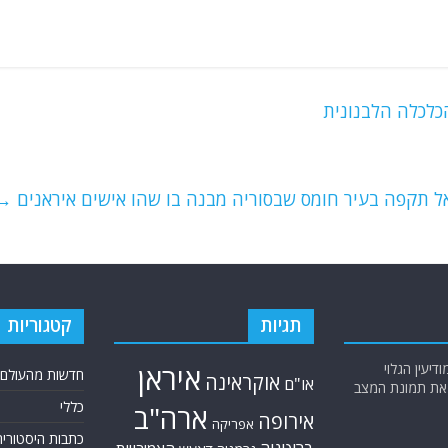
כלכלה הלבנונית
אל תקפה בעיר חומס שבסוריה מבנה בו שהו אישים איראנים
→
תגיות
קטגוריות
יעין הגלוי
איראן
חדשות מהעולם
אוקראינה
או"ם
א את תמונת המצב
כללי
ארה"ב
אירופה
אפריקה
כתבות היסטוריה