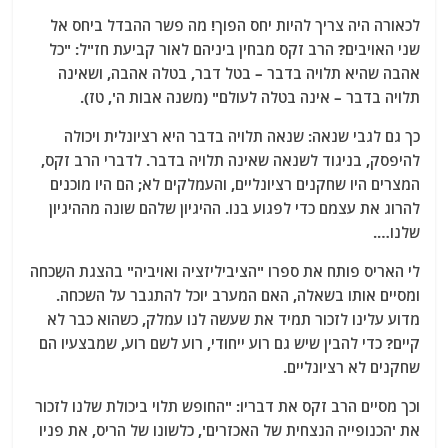
לכאורה היה צריך להיות יחס הפוך! מה פשר ההבדל ביחס אל
שני האויבים? הרב זקס מבחין ביניהם לאור קביעת חז"ל: "כל
אהבה שהיא תלויה בדבר – בטל דבר, בטלה אהבה, ושאינה
תלויה בדבר – אינה בטלה לעולם" (משנה אבות ה', טז).
כך גם לגבי שנאה: שנאה תלויה בדבר היא רציונלית ויכולה
להיפסק, בניגוד לשנאה שאינה תלויה בדבר. לדברי הרב זקס,
המצרים היו שחקנים רציונליים, והעמלקים לא; הם היו מוכנים
להרוג את עצמם כדי לפגוע בנו. ההיגיון שלהם שונה מההיגיון
שלנו….
לי האריס פותח את ספרו "הציביליזציה ואויביה" בהצגת השִכחה
ומסיים אותו בשאלה, האם המערב יוכל להתגבר על השכחה.
מדוע עלינו לזכור תמיד את שעשה לנו עמלק, כשהוא כבר לא
קיים? כדי להבין שיש גם רוע ייחודי, רוע לשם רוע, שמבצעיו הם
שחקנים לא רציונליים.
וכך מסיים הרב זקס את דבריו: "החופש תלוי ביכולת שלנו לזכור
את 'הכנופייה הנצחית של האכזרים', כלשונו של הריס, את פניו