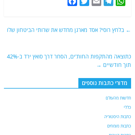
F
T
E
T
W
a
w
m
el
h
c
itt
ai
e
at
e
er
l
g
s
←
בלחץ רוסי? אסד מארגן מחדש את שרותי הביטחון שלו
b
ra
A
o
m
p
o
p
כתוצאה מהתקפות החות'ים, הסחר דרך סואץ ירד ב-42%
תוך חודשיים
→
k
מדורי כתבות נוספים
חדשות מהעולם
כללי
כתבות היסטוריה
כתבות מומחים