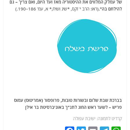
של עמלק המלווים את ההיסטוריה מאז ועד היום, ואם צריך – גם
להילחם בה".
(ראו: הרב י' זקס, *שיג ושיח,* א, עמ' 186–190.)
בברכת שבת שלום ובשורות טובות, פרופסור (אמריטוס) עמוס
פריש – לשער ראש החוג לתנ"ך באוניברסיטת בר אילן
קרדיט לתמונה: ישיבת עפולה