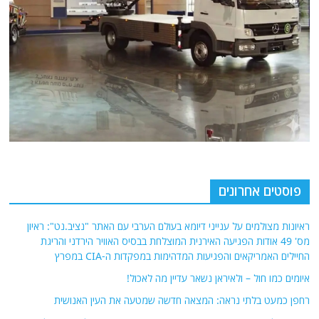
פוסטים אחרונים
ראיונות מצולמים על ענייני דיומא בעולם הערבי עם האתר "נציב.נט": ראיון
מס' 49 אודות הפגיעה האירנית המוצלחת בבסיס האוויר הירדני והריגת
החיילים האמריקאים והפגיעות המדהימות במפקדות ה-CIA במפרץ
איומים כמו חול – ולאיראן נשאר עדיין מה לאכול!
רחפן כמעט בלתי נראה: המצאה חדשה שמטעה את העין האנושית