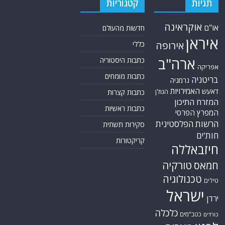
תגיות
קטגוריות
אוקראינה
או"ם
חדשות מהעולם
איראן
אירופה
כללי
ארה"ב
כתבות היסטוריה
אפריקה
כתבות מומחים
בריטניה
גרמניה
האמירויות
דאעש
הגולן
כתבות קצרות
המזרח התיכון
כתבות ראשיות
המפרץ הפרסי
הרשות הפלסטינית
סקירות תשתית
חות'ים
קריקטורות
חיזבאללה
טורקיה
חמאס
טכנולוגיה
טילים
ישראל
ירדן
כלכלה
כטב"מים
כורדים