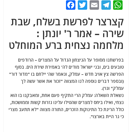
F
T
E
T
W
a
w
m
el
h
קצרצר לפרשת בשלח, שבת
c
itt
ai
e
at
שירה – אמר ר' יונתן :
e
er
l
g
s
b
ra
A
מלחמה נצחית ברע המוחלט
o
m
p
o
p
בפרשתנו מסופר על הניצחון הגדול על המצרים – הרודפים
טובעים בים, ובני ישראל מודים לה' באמירת שירת הים. בסוף
k
הפרשה צץ אויב חדש – עמלק, ונאמר שה' יילחם בו "מדֹור דֹור"
(ובספר דברים נוספה לנו המצווה "זכור את אשר עשה לך
עמלק" וגו').
נשאלת השאלה: עמלק הרי התקיף פעם אחת, ומאבקנו בו הוא
נצחי, ואילו ביחס למצרים שהטילו עלינו גזרות קשות וממושכות,
כולל הריגת כל התינוקות הזכרים, התורה מצווה "לא תתעב מצרי
כי גר היית בארצו".