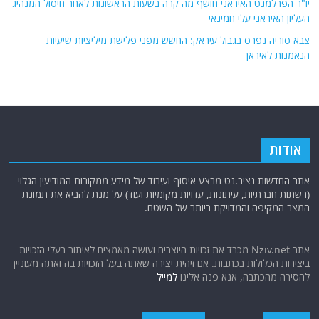
יו"ר הפרלמנט האיראני חושף מה קרה בשעות הראשונות לאחר חיסול המנהיג
העליון האיראני עלי חמינאי
צבא סוריה נפרס בגבול עיראק: החשש מפני פלישת מיליציות שיעיות
הנאמנות לאיראן
אודות
אתר החדשות נציב.נט מבצע איסוף ועיבוד של מידע ממקורות המודיעין הגלוי
(רשתות חברתיות, עיתונות, עדויות מקומיות ועוד) על מנת להביא את תמונת
המצב המקיפה והמדויקת ביותר של השטח.
אתר Nziv.net מכבד את זכויות היוצרים ועושה מאמצים לאיתור בעלי הזכויות
ביצירות הכלולות בכתבות. אם זיהית יצירה שאתה בעל הזכויות בה ואתה מעוניין
להסירה מהכתבה, אנא פנה אלינו
למייל