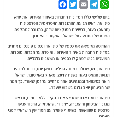
F
T
E
T
W
a
w
m
el
h
ביום שלישי כללו המדינות החברות באיחוד האירופי את יחיא
c
itt
ai
e
at
סינוואר, ראש תנועת ההתנגדות האסלאמית הפלסטינית
e
er
l
g
s
(חמאס) בעזה, ברשימת הסנקציות שלהן, בתגובה למתקפת
b
ra
A
הפתע של התנועה על ישראל באוקטובר האחרון.
o
m
p
ההחלטה מקפיאה את כספיו של סינוואר ונכסים פיננסיים אחרים
o
p
במדינות החברות באיחוד האירופי, ואוסרת על חברות ומוסדות
הפועלים בגוש לספק לו כספים או משאבים כלכליים.
k
סינוואר, 61, שנולד במחנה הפליטים חאן יונס, נבחר למנהיג
תנועת חמאס בעזה בשנת 2017. מאז 7 באוקטובר, ישראל
רואה בסינוואר ובמנהיגים אחרים "חיים על זמן שאול", כך אמר
שר הביטחון יואב גלנט בשבוע שעבר..
סינואר ידוע כאדם שמבצע את תפקידו ללא רחמים, וכראש
מנגנון הביטחון וההסברה, "מג'ד", שהתחקה, הרג והעניש
פלסטינים שהואשמו בשיתוף פעולה עם המודיעין הישראלי לפני
מאסרו. .