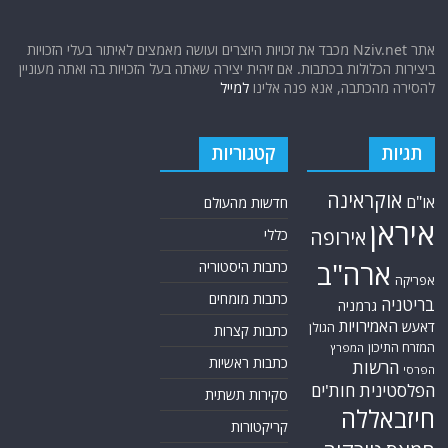
אתר Nziv.net מכבד את זכויות היוצרים ועושה מאמצים לאיתור בעלי הזכויות
ביצירות הכלולות בכתבות. אם זיהית יצירה שאתה בעל הזכויות בה ואתה מעוניין
להסירה מהכתבה, אנא פנה אלינו
למייל
תגיות
קטגוריות
אוקראינה
או"ם
חדשות מהעולם
איראן
אירופה
כללי
ארה"ב
כתבות היסטוריה
אפריקה
כתבות מומחים
בריטניה
גרמניה
האמירויות
דאעש
הגולן
כתבות קצרות
המזרח התיכון
המפרץ
כתבות ראשיות
הרשות
הפרסי
הפלסטינית
חות'ים
סקירות תשתית
חיזבאללה
קריקטורות