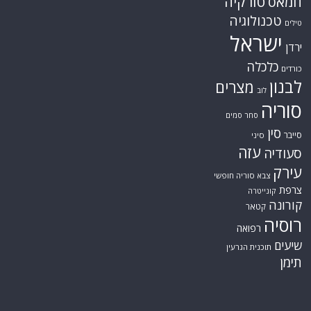
טורקיה
חמאס
טכנולוגיה
טילים
ישראל
ירדן
כלכלה
כורדים
לבנון
מצרים
לוב
סוריה
סחר סמים
סין
סייבר
סיני
עזה
סעודיה
עירק
צבא סוריה חופשי
צרפת
קונייטרה
קורונה
קטאר
רוסיה
רפואה
שיעים
תוכנית הגרעין
תימן