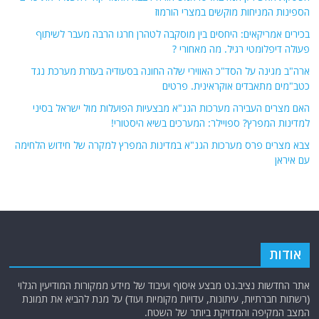
הספינות המניחות מוקשים במצרי הורמוז
בכירים אמריקאים: היחסים בין מוסקבה לטהרן חרגו הרבה מעבר לשיתוף
פעולה דיפלומטי רגיל. מה מאחורי ?
ארה"ב מגינה על הסד"כ האווירי שלה החונה בסעודיה בעזרת מערכת נגד
כטב"מים מתאבדים אוקראינית. פרטים
האם מצרים העבירה מערכות הגנ"א מבצעיות הפועלות מול ישראל בסיני
למדינות המפרץ? ספויילר: המערכים בשיא היסטורי!
צבא מצרים פרס מערכות הגנ"א במדינות המפרץ למקרה של חידוש הלחימה
עם איראן
אודות
אתר החדשות נציב.נט מבצע איסוף ועיבוד של מידע ממקורות המודיעין הגלוי
(רשתות חברתיות, עיתונות, עדויות מקומיות ועוד) על מנת להביא את תמונת
המצב המקיפה והמדויקת ביותר של השטח.