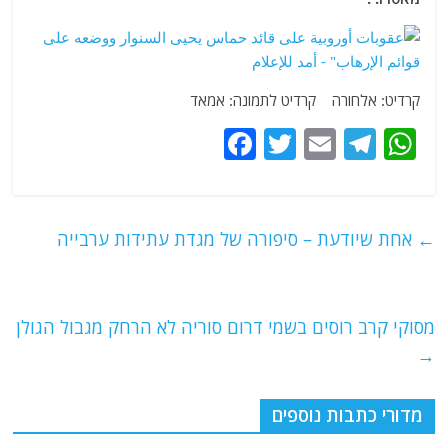
קרדיט: אלחורה קרדיט לתמונה: אמאד
F
T
E
T
W
a
w
m
el
h
c
itt
ai
e
at
e
er
l
g
s
←
אחת שיודעת – סיפורה של מגדת עתידות ערבייה
b
ra
A
o
m
p
o
p
מסוקי קרב רוסים בשמי דרום סוריה לא הרחק מגבול הגולן
→
k
מדורי כתבות נוספים