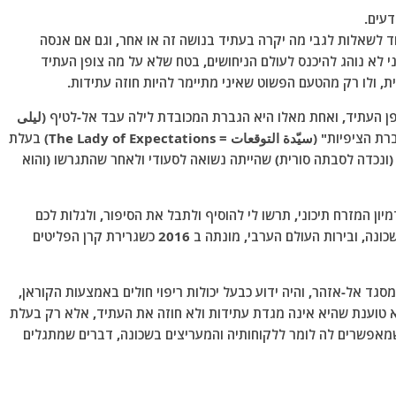
דעים.
ד לשאלות לגבי מה יקרה בעתיד בנושה זה או אחר, וגם אם אנסה
י לא נוהג להיכנס לעולם הניחושים, בטח שלא על מה צופן העתיד
ת, ולו רק מהטעם הפשוט שאיני מתיימר להיות חוזה עתידות.
ן העתיד, ואחת מאלו היא הגברת המכובדת לילה עבד אל-לטיף (ليلى
عبد اللطيف) המכונה בפי קהל המחכים למוצא פיה "גברת הציפיות" (سيّدة التوقعات = The Lady of Expectations) בעלת
 (ונכדה לסבתה סורית) שהייתה נשואה לסעודי ולאחר שהתגרשו (והוא
 המזרח תיכוני, תרשו לי להוסיף ולתבל את הסיפור, ולגלות לכם
שהגברת המכובדת, המדלגת בין מרכזי הכוח והממון בשכונה, ובירות העולם הערבי, מונתה ב 2016 כשגרירת קרן הפליטים
גד אל-אזהר, והיה ידוע כבעל יכולות ריפוי חולים באמצעות הקוראן,
 טוענת שהיא אינה מגדת עתידות ולא חוזה את העתיד, אלא רק בעלת
שמאפשרים לה לומר ללקוחותיה והמעריצים בשכונה, דברים שמתגלים