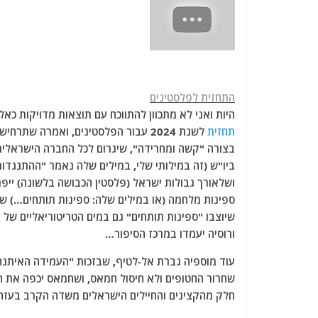
התחזית לפלסטינים
היות ואני לא מתכוון להתווכח עם תוצאות מדויקות 
תחזית
לשנת 2024 עבור הפלסטינים, ואמרה ש
בצורה "קשה ומחרידה", שיגרום לכל החברה הישראלית 
ביו"ש (זה במילותי שלי, במילים שלה נאמר "ההתנגדות
ושלאורך גבולות ישראל (פלסטין הכבושה בלשונה) ייפרס
ספינות מלחמה (או במילים שלה: ספינות תותחים…) של 
שיוצבו "ספינות תותחים" גם במים הטריטוריאליים של יר
ורוסיה יעמדו במרכז הסיפור…
עוד מוספיה גברת אל-לטיף, שבזכות "העמידה האיתנ
שחרור החטופים ולא חיסול חמאס, ושחמאס יכפה את ה
חלק מהקצינים והחיילים הישראלים משדה הקרב בעזה