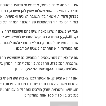
a
w
m
el
h
איני יודע מה יקרה בעתיד, אבל יש מי שטוענים שהם יו
c
itt
ai
e
at
מדי פעם שואלים אותי שאלות שאין להן תשובה, במיוח
e
er
l
g
s
לבדוק ולחקור, אשאר בלי תשובה רצינית ואמיתית, ואנ
b
ra
A
באזור הסוער ורווי התהפוכות של השכונה המזרח תיכוני
o
m
p
אבל יש בשכונה שלנו כאלה שיש להם תשובות למה צופ
o
p
אזרחות מצרית ולבנונית, בת לאב מצרי ולאם לבנונית
k
מת ממחלה) היא התחתנה בשנית עם לבנוני.
אם עד כאן זה נשמע כסיפור ממהשכונה שמושפע מהדמיון
העולמית (World Refugee Fund) בלבנון.
ואם זה לא הספיק, אז אספר לכם שאביה היה מופתי במס
ולמרות ששמה יצא ברחבי השכונה כמגדת עתידות, היא
חוש שישי והשראה, שרק הולכים ומתחזקים עם הזמן, 
כנכונים בין 90 ל 100 אחוז מהמקרים.