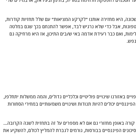
ל הסכמים להפסקת הלחימה בסוריה, בתימן ובעיראק, או במילים שלי
שכונה, היא מחזירה אותנו "לקרקע המציאות" עם שלל תחזיות קודרות,
יטפונות, אבל כדי שלא נרגיש לבד, אפשר להתנחם בכך שגם במלטה
ימות, ואם כבר רעידת אדמה באי ש/בים התיכון, אז היא מרחיקה גם
נפש.
ם באזורנו שינויים פוליטיים וכלכליים גדולים, והמה ממשלות יתחלפו,
הפיננסיים יכולים להיות תנודות ושינויים משמעותיים במחירי הסחורות
 קורה באופן מחזורי גם אם לא מספרים על זה בתחזית לשנה הקרובה…
סיכונים הפיננסיים בבורסות, גורמים לגברת להמליץ לכולם, להשקיע את