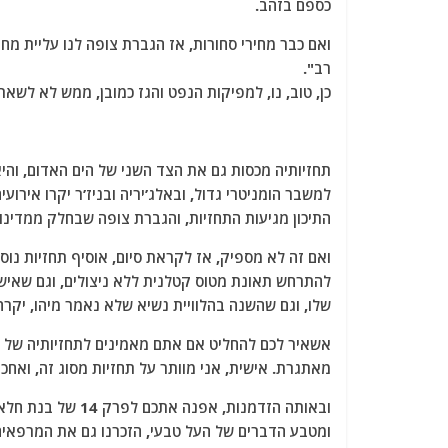
כספם בזהב.
ואם כבר מחירי סחורות, אז הגברת צופה לנו עליית מחי
רב".
כן, טוב, נו, למפיקות הנפט והגז כמובן, ממש לא לשא
תחזיותיה מכסות גם את הצד השני של הים האדום, והי
למשבר הומניטרי גדול, ובאלג’יריה ובניז’ר יקרו אירוע
התיכון מגיעות התחזיות, והגברת צופה שבחלק ממדינו
ואם זה לא מספיק, אז לקראת סיום, אוסיף תחזיות נו
להתרחש תאונת מטוס קטלנית ללא ניצולים, וגם שאישי
שלו, וגם שהשנה בהלוויית נשיא שלא נאמר מיהו, יקרה 
אשאיר לכם להחליט אם אתם מאמינים לתחזיותיה של הג
מאתגרת. אישית, אני מוותר על תחזיות מסוג זה, ואחכה
ובאותה הזדמנות, אפ
ומטבע הדברים של העל טבעי, הזכרנו גם את המרפאי