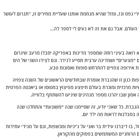
רי נפט וגז, ומזל שהיא מנחמת אותנו שעליית מחירים זו, “תגרום לעושר
ר העולם. אבל גם את זה לא נעים לי לספר לה…
א רואה בעיני רוחה שמספר מדינות באפריקה יסבלו מרעב שיגרום
ים "מצערים" ושמדינה ערבית תסייע לניז’ר. וגם לצידו השני של הים
ת אירופה צפויים להתרחש סופות ואסונות טבע.
ספות כגון זו שהגברת אומרת שבחודשים הראשונים של השנה צפויה
ות מרכזית ומוכרת בעולם תיפצע מפיצוץ במטוסו או ביאכטה הפרטית
אסון שבו יהרגו מספר מנהיגים שיגיעו להשתתף בלווייה.
ברת. כל שאני יודע, זה שסיימנו שנה "משוגעת" והתחלנו שנה
 בסבלנות לראות מה ילד יום.
נה אתכם לפרק 14 של בנת חלאל, בו דיברנו עידית בר ואני על ג’יניות ומכשפות, וגם על מגידי עתידות
ם הרוחניים המשתמשים בפסוקים מהקוראן.