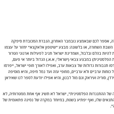
כאלה, אספר לכם שבאמצע נובמבר האחרון, הגברת המכובדת סיפקה
תרחיש השבת השחורה, או בלשונה: מבצע "שיטפון אלאקצא" יחזור על עצמו
להיות בהלם ובלבול, ושמדינת ישראל תגיב לפעילות ארגוני הטרור
 הפלסטינית) במבצע צבאי (ישראלי, א.א.) הגדול ביותר אי פעם,
ו תגבורות גדולות של צבאות ערב, ואפילו לאורך חופי ישראל, ייפרסו
כוחות ערביים ולא ערביים, מחופי עזה ועד נמל חיפה, והיא מוסיפה
דן, סוריה ועיראק וגם מול לבנון, והיא אפילו יודעת לספר לנו שאיראן
ה של ההתנגדות הפלסטינית", ישראל לא תשיג אף אחת ממטרותיה, לא
תנאים שלו, ואף יפתיע בשטח, במיוחד במקרה של נסיגה פתאומית של
".