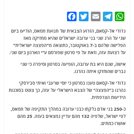
F
T
E
T
W
a
w
m
el
h
גדודי אל-קסאם, הזרוע הצבאית של תנועת חמאס, הודיעו ביום
c
itt
ai
e
at
שני על הרג שני בני ערובה ישראלים שהיא מחזיקה מאז
e
er
l
g
s
הפלישה שלהם ב-7 באוקטובר, כתוצאה מ"הפצצה ישראלית"
b
ra
A
על רצועת עזה, וזאת על פי סרטון שפורסם ע"י הארגון ביום שני.
o
m
p
אישה, שגם היא בת ערובה, הופיעה בסרטון וסיפרה כי שני
o
p
גברים שהוחזקו איתה נהרגו.
k
גדודי אל-קסאם טענו בסרטון כי יוסי שרעבי ואיתי סבירסקי
נהרגו ב"הפצצה" של הצבא הישראלי על עזה, כך צוטט בסוכנות
הידיעות הצרפתית.
כ-250 בני אדם נלקחו כבני ערובה במהלך התקיפה של חמאס,
לפי ישראל, שלפיה 132 מהם עדיין נמצאים בעזה. 25 מהם
אושרו כמתים.