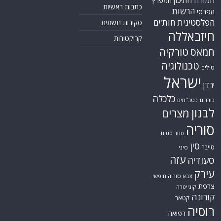
המפרץ
כתבות ראשיות
הרשות
הפרסי
הפלסטינית
חות'ים
סקירות תשתית
חיזבאללה
קריקטורות
טורקיה
חמאס
טכנולוגיה
טילים
ישראל
ירדן
כלכלה
כורדים
כטב"מים
לבנון
מצרים
סוריה
סחר סמים
סין
סייבר
סיני
עזה
סעודיה
עירק
צבא סוריה חופשי
צרפת
קונייטרה
קורונה
קטאר
רוסיה
רפואה