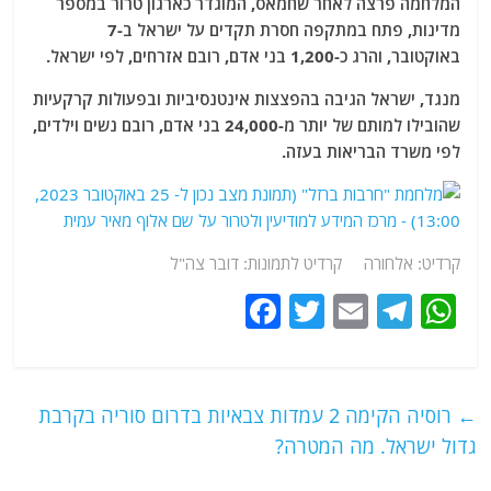
המלחמה פרצה לאחר שחמאס, המוגדר כארגון טרור במספר
מדינות, פתח במתקפה חסרת תקדים על ישראל ב-7
באוקטובר, והרג כ-1,200 בני אדם, רובם אזרחים, לפי ישראל.
מנגד, ישראל הגיבה בהפצצות אינטנסיביות ובפעולות קרקעיות
שהובילו למותם של יותר מ-24,000 בני אדם, רובם נשים וילדים,
לפי משרד הבריאות בעזה.
קרדיט: אלחורה קרדיט לתמונות: דובר צה"ל
F
T
E
T
W
a
w
m
el
h
c
itt
ai
e
at
e
er
l
g
s
←
רוסיה הקימה 2 עמדות צבאיות בדרום סוריה בקרבת
b
ra
A
גדול ישראל. מה המטרה?
o
m
p