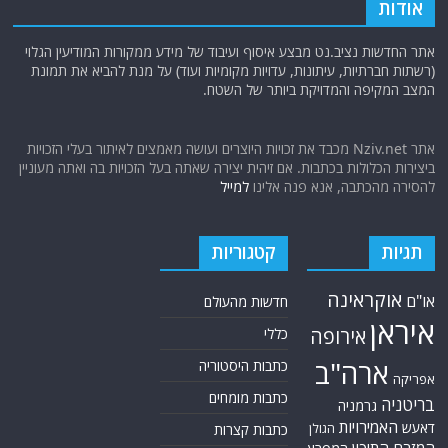
אודות
אתר החדשות נציב.נט מבצע איסוף ועיבוד של מידע ממקורות המודיעין הגלוי
(רשתות חברתיות, עיתונות, עדויות מקומיות ועוד) על מנת להביא את תמונת
המצב המקיפה והמדויקת ביותר של השטח.
אתר Nziv.net מכבד את זכויות היוצרים ועושה מאמצים לאיתור בעלי הזכויות
ביצירות הכלולות בכתבות. אם זיהית יצירה שאתה בעל הזכויות בה ואתה מעוניין
להסירה מהכתבה, אנא פנה אלינו
למייל
תגיות
קטגוריות
אוקראינה
או"ם
חדשות מהעולם
איראן
אירופה
כללי
ארה"ב
כתבות היסטוריה
אפריקה
כתבות מומחים
בריטניה
גרמניה
האמירויות
דאעש
הגולן
כתבות קצרות
המזרח התיכון