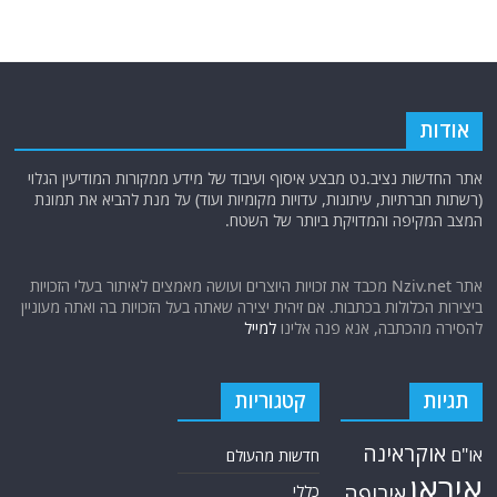
אודות
אתר החדשות נציב.נט מבצע איסוף ועיבוד של מידע ממקורות המודיעין הגלוי
(רשתות חברתיות, עיתונות, עדויות מקומיות ועוד) על מנת להביא את תמונת
המצב המקיפה והמדויקת ביותר של השטח.
אתר Nziv.net מכבד את זכויות היוצרים ועושה מאמצים לאיתור בעלי הזכויות
ביצירות הכלולות בכתבות. אם זיהית יצירה שאתה בעל הזכויות בה ואתה מעוניין
להסירה מהכתבה, אנא פנה אלינו
למייל
תגיות
קטגוריות
אוקראינה
או"ם
חדשות מהעולם
איראן
אירופה
כללי