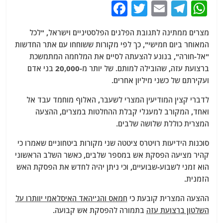
F
T
E
T
W
a
w
m
el
h
מצרים ממתינה לתגובת הפלגים הפלסטיניים וישראל, "לכל
c
itt
ai
e
at
המאוחר ביום חמישי", כך לפי מקורות ששוחחו עם אתר החדשות
e
er
l
g
s
"אל-חורה", בנוגע להצעתה לסיים את המלחמה המתמשכת
b
ra
A
ברצועת עזה, שהובילה למותם. של יותר מ-20,000 בני אדם
ועקירתם של כשני מיליון אחרים.
o
m
p
o
p
לדברי קצין המודיעין המצרי לשעבר, האלוף מוחמד עבד אל
ואחד, המקורב למעגלי קבלת ההחלטות במצרים, ההצעה
k
המצרית כוללת שלושה שלבים.
סוכנות הידיעות רויטרס ציטטה שני מקורות ביטחוניים שאמרו כי
קהיר מציעה הפסקת אש במספר שלבים, כאשר השלב הראשוני
הוא זמני לשבוע-שבועיים, וכי ניתן יהיה לחדש את הפסקת האש
הזמנית.
ההצעה המצרית קובעת כי
חמאס והג'יהאד האיסלאמי יוותרו על
השלטון ברצועת עזה
בתמורה להפסקת אש קבועה.