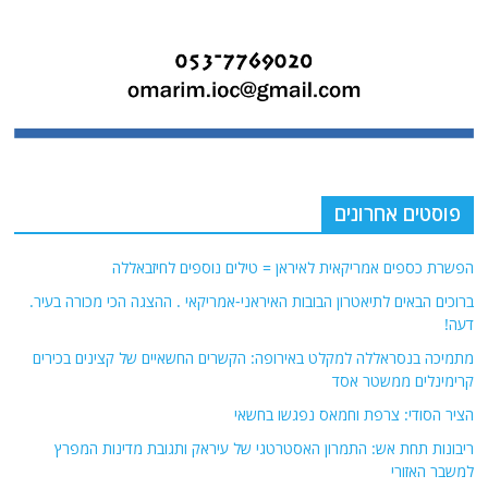
פוסטים אחרונים
הפשרת כספים אמריקאית לאיראן = טילים נוספים לחיזבאללה
ברוכים הבאים לתיאטרון הבובות האיראני-אמריקאי . ההצגה הכי מכורה בעיר.
דעה!
מתמיכה בנסראללה למקלט באירופה: הקשרים החשאיים של קצינים בכירים
קרימינלים ממשטר אסד
הציר הסודי: צרפת וחמאס נפגשו בחשאי
ריבונות תחת אש: התמרון האסטרטגי של עיראק ותגובת מדינות המפרץ
למשבר האזורי