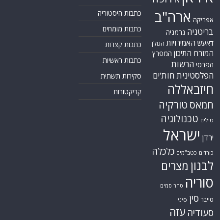
ארה"ב
כתבות היסטוריה
אפריקה
כתבות מומחים
בריטניה
גרמניה
האמירויות
דאעש
הגולן
כתבות קצרות
המזרח התיכון
המפרץ
כתבות ראשיות
הרשות
הפרסי
הפלסטינית
חות'ים
סקירות תשתית
חיזבאללה
קריקטורות
טורקיה
חמאס
טכנולוגיה
טילים
ישראל
ירדן
כלכלה
כורדים
כטב"מים
לבנון
מצרים
סוריה
סחר סמים
סין
סייבר
סיני
עזה
סעודיה