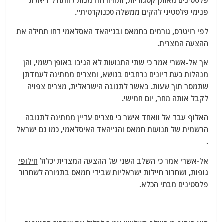
פלסטינים מאותן קטגוריות, ותהיה הזדמנות להתחיל דיאלוג
פנימי פלסטיני להקים ממשלה טכנוקרטית".
לפי רויטרס, גורמים בחמאס ובג'יהאד האסלאמי דחו תחילה את
ההצעה המצרית.
אך אל-אשרי אמר כי שתי התנועות לא הגיבו באופן רשמי, והן
מנהלות כעת דיונים נרחבים בנושא, ומצרים ממתינה לעמדתן
שתמסר תוך שעות. באשר לתגובה הישראלית, מצרים צפויה
לקבל אותה מחר, יום חמישי.
האלוף עבד אל וואחד אישר כי מצרים עדיין ממתינה לתגובה
הרשמית של תנועות חמאס והג'יהאד האיסלאמי, כמו גם ישראל
.
אל-אשרי אמר כי השלב השני של ההצעה המצרית יכלול
חילופי
גופות, ושחרור חיילות ישראליות
שבידי חמאס בתמורה לשחרור
פלסטינים מבתי הכלא.