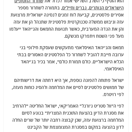
הוא הוסיף כי השלב השלישי אמור לכלול את
שחרור החטופים
הישראלים הנותרים, גברים וחיילים
, בתמורה לשחרור מספר
אסירים פלסטינים, קביעת לוח זמנים לנסיגה ישראלית מרצועת
עזה וגיבוש ממשלה טכנוקרטית פלסטינית שתנהל הן את עזה
והן את הגדה המערבית, כאשר תנועות החמאס והג'יהאד ייעלמו
מעל פני השטח ויתפרקו מנשקם.
חמאס והג'יהאד האיסלאמי מתעקשים שעסקת חילופי בני
ערובה חייבת להוביל לשחרור כל הפלסטינים האסורים בבתי
הכלא הישראליים. כולם תמורת כולם", אמר בכיר בג'יהאד
האיסלאמי.
ישראל פתוחה להפוגה נוספת, אך היא דחתה את דרישותיהם
של חמושים פלסטינים לסיים את המלחמה ולהסיג כוחות מעזה,
לפי רויטרס.
לפי ה"וול סטריט ג'ורנל" האמריקאי, ישראל החליטה "להרחיב
את מסגרת הדיון בהצעת התוכנית המצרית" בנוגע לסיום
המלחמה ברצועת עזה, שכן קבוצה רחבה יותר של שרים החלה
לדון בהצעה במקום במסגרת המצומצמת של הקבינט