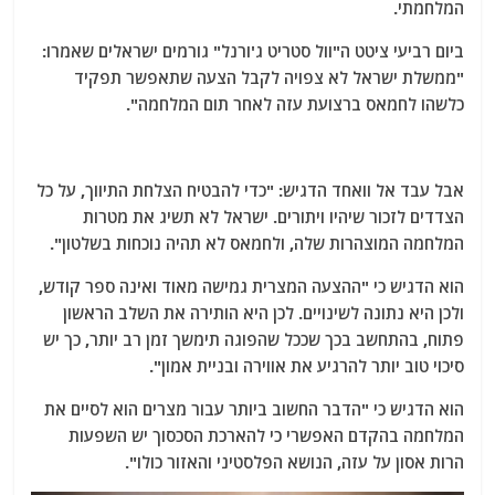
המלחמתי.
ביום רביעי ציטט ה"וול סטריט ג'ורנל" גורמים ישראלים שאמרו:
"ממשלת ישראל לא צפויה לקבל הצעה שתאפשר תפקיד
כלשהו לחמאס ברצועת עזה לאחר תום המלחמה".
אבל עבד אל וואחד הדגיש: "כדי להבטיח הצלחת התיווך, על כל
הצדדים לזכור שיהיו ויתורים. ישראל לא תשיג את מטרות
המלחמה המוצהרות שלה, ולחמאס לא תהיה נוכחות בשלטון".
הוא הדגיש כי "ההצעה המצרית גמישה מאוד ואינה ספר קודש,
ולכן היא נתונה לשינויים. לכן היא הותירה את השלב הראשון
פתוח, בהתחשב בכך שככל שהפוגה תימשך זמן רב יותר, כך יש
סיכוי טוב יותר להרגיע את אווירה ובניית אמון".
הוא הדגיש כי "הדבר החשוב ביותר עבור מצרים הוא לסיים את
המלחמה בהקדם האפשרי כי להארכת הסכסוך יש השפעות
הרות אסון על עזה, הנושא הפלסטיני והאזור כולו".