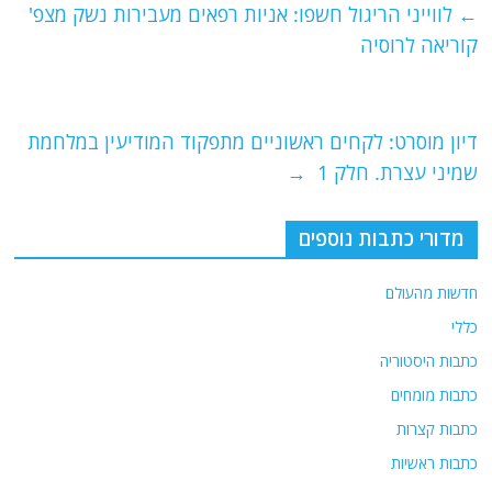
e
er
l
g
s
←
לווייני הריגול חשפו: אניות רפאים מעבירות נשק מצפ'
b
ra
A
קוריאה לרוסיה
o
m
p
o
p
דיון מוסרט: לקחים ראשוניים מתפקוד המודיעין במלחמת
k
שמיני עצרת. חלק 1
→
מדורי כתבות נוספים
חדשות מהעולם
כללי
כתבות היסטוריה
כתבות מומחים
כתבות קצרות
כתבות ראשיות