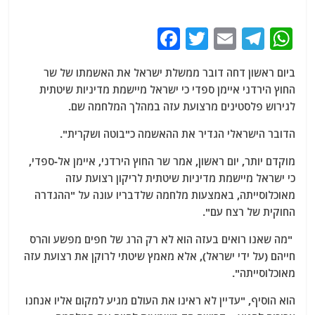
F
T
E
T
W
a
w
m
el
h
ביום ראשון דחה דובר ממשלת ישראל את האשמתו של שר
c
itt
ai
e
at
החוץ הירדני איימן ספדי כי ישראל מיישמת מדיניות שיטתית
e
er
l
g
s
לגירוש פלסטינים מרצועת עזה במהלך המלחמה שם.
b
ra
A
הדובר הישראלי הגדיר את ההאשמה כ"בוטה ושקרית".
o
m
p
מוקדם יותר, יום ראשון, אמר שר החוץ הירדני, איימן אל-ספדי,
o
p
כי ישראל מיישמת מדיניות שיטתית לריקון רצועת עזה
k
מאוכלוסייתה, באמצעות מלחמה שלדבריו עונה על "ההגדרה
החוקית של רצח עם".
"מה שאנו רואים בעזה הוא לא רק הרג של חפים מפשע והרס
חייהם (על ידי ישראל), אלא מאמץ שיטתי לרוקן את רצועת עזה
מאוכלוסייתה".
הוא הוסיף, "עדיין לא ראינו את העולם מגיע למקום אליו אנחנו