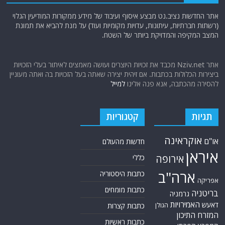
אתר החדשות נציב.נט מבצע איסוף ועיבוד של מידע ממקורות המודיעין הגלוי
(רשתות חברתיות, עיתונות, עדויות מקומיות ועוד) על מנת להביא את תמונת
המצב המקיפה והמדויקת ביותר של השטח.
אתר Nziv.net מכבד את זכויות היוצרים ועושה מאמצים לאיתור בעלי הזכויות
ביצירות הכלולות בכתבות. אם זיהית יצירה שאתה בעל הזכויות בה ואתה מעוניין
להסירה מהכתבה, אנא פנה אלינו
למייל
תגיות
קטגוריות
אוקראינה
או"ם
חדשות מהעולם
איראן
אירופה
כללי
ארה"ב
כתבות היסטוריה
אפריקה
כתבות מומחים
בריטניה
גרמניה
האמירויות
דאעש
הגולן
כתבות קצרות
המזרח התיכון
כתבות ראשיות