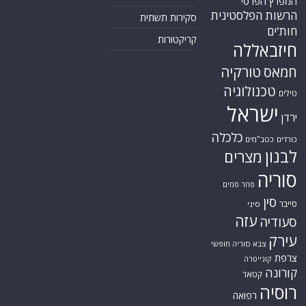
המפרץ הפרסי
הרשות הפלסטינית
סקירות תשתית
חות'ים
קריקטורות
חיזבאללה
טורקיה
חמאס
טכנולוגיה
טילים
ישראל
ירדן
כלכלה
כורדים
כטב"מים
לבנון
מצרים
סוריה
סחר סמים
סין
סייבר
סיני
עזה
סעודיה
עירק
צבא סוריה חופשי
צרפת
קונייטרה
קורונה
קטאר
רוסיה
רפואה