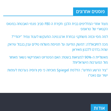
פוסטים אחרונים
מצוד אחרי המדליפים בבית הלבן: חקירת ה-FBI סביב פגמי האבטחה במטוס
הקטארי של טראמפ
למה מסי וכמה משחקני נבחרת ארגנטינה התעקשו לענוד צמיד "יהודי"?
מכה לחיזבאללה: דמשק הודיעה על תפיסת משלוח טילים ענק בגבול עיראק
שהיה בדרכו ללבנון מאיראן
מאשליית ה-90% למציאות בשטח: האם הפטריוט האמריקאי נשאר מאחור
מול המערכות הישראליות?
"ציר הרשע החדש": הדלפת Spiegel מוכיחה כי סין ורוסיה נערכות לעימות
ישיר עם נאט"ו
אודות