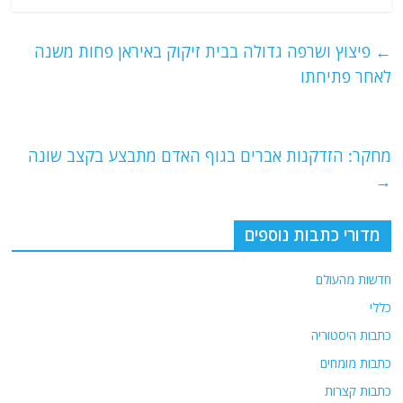
c
itt
ai
e
at
e
er
l
g
s
←
פיצוץ ושרפה גדולה בבית זיקוק באיראן פחות משנה
b
ra
A
לאחר פתיחתו
o
m
p
o
p
מחקר: הזדקנות אברים בגוף האדם מתבצע בקצב שונה
k
→
מדורי כתבות נוספים
חדשות מהעולם
כללי
כתבות היסטוריה
כתבות מומחים
כתבות קצרות