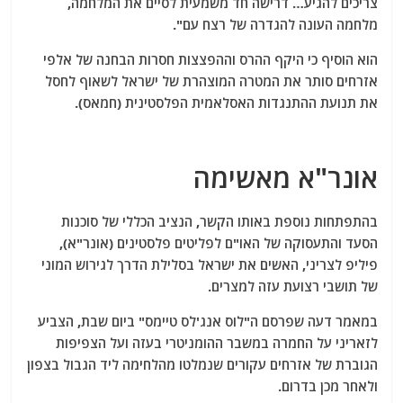
צריכים להגיע… דרישה חד משמעית לסיים את המלחמה,
מלחמה העונה להגדרה של רצח עם".
הוא הוסיף כי היקף ההרס וההפצצות חסרות הבחנה של אלפי
אזרחים סותר את המטרה המוצהרת של ישראל לשאוף לחסל
את תנועת ההתנגדות האסלאמית הפלסטינית (חמאס).
אונר"א מאשימה
בהתפתחות נוספת באותו הקשר, הנציב הכללי של סוכנות
הסעד והתעסוקה של האו"ם לפליטים פלסטינים (אונר"א),
פיליפ לצריני, האשים את ישראל בסלילת הדרך לגירוש המוני
של תושבי רצועת עזה למצרים.
במאמר דעה שפרסם ה"לוס אנג'לס טיימס" ביום שבת, הצביע
לזאריני על החמרה במשבר ההומניטרי בעזה ועל הצפיפות
הגוברת של אזרחים עקורים שנמלטו מהלחימה ליד הגבול בצפון
ולאחר מכן בדרום.