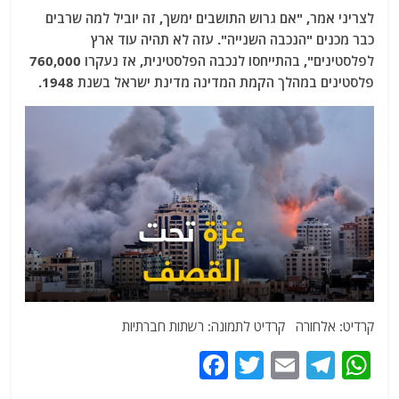
לצריני אמר, "אם גרוש התושבים ימשך, זה יוביל למה שרבים
כבר מכנים "הנכבה השנייה". עזה לא תהיה עוד ארץ
לפלסטינים", בהתייחסו לנכבה הפלסטינית, אז נעקרו 760,000
פלסטינים במהלך הקמת המדינה מדינת ישראל בשנת 1948.
קרדיט: אלחורה קרדיט לתמונה: רשתות חברתיות
F
T
E
T
W
a
w
m
el
h