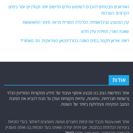
האיראנים מבטיחים להכניס לשימוש טילים חדישים יותר וקטלניים יותר בימים
הקרובים .הערכות
קרן המטבע הבינלאומית: הכלכלה הסורית מראה סימני התאוששות
שאגת הארי, תחילת עידן חדש
דיווח: איראן תקפה בסיס האזנה בכורדיסטאן העיראקית. מה מאחורי?
אודות
אתר החדשות נציב.נט מבצע איסוף ועיבוד של מידע ממקורות המודיעין הגלוי
(רשתות חברתיות, עיתונות, עדויות מקומיות ועוד) על מנת להביא את תמונת
המצב המקיפה והמדויקת ביותר של השטח.
אתר Nziv.net מכבד את זכויות היוצרים ועושה מאמצים לאיתור בעלי הזכויות
ביצירות הכלולות בכתבות. אם זיהית יצירה שאתה בעל הזכויות בה ואתה מעוניין
להסירה מהכתבה, אנא פנה אלינו
למייל