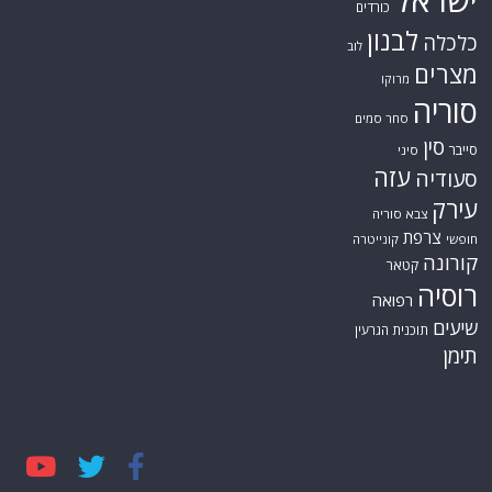
כורדים
לבנון
כלכלה
לוב
מצרים
מרוקו
סוריה
סחר סמים
סין
סייבר
סיני
עזה
סעודיה
עירק
צבא סוריה
צרפת
חופשי
קונייטרה
קורונה
קטאר
רוסיה
רפואה
שיעים
תוכנית הגרעין
תימן