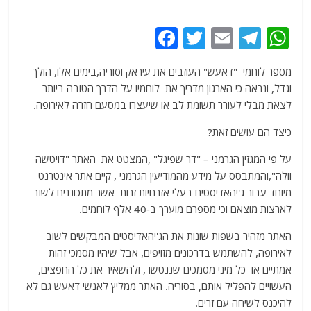
F
T
E
T
W
a
w
m
el
h
מספר לוחמי "דאעש" העוזבים את עיראק וסוריה,בימים אלו, הולך
c
itt
ai
e
at
וגדל, ונראה כי הארגון מדריך את לוחמיו על הדרך הטובה ביותר
e
er
l
g
s
לצאת מבלי לעורר תשומת לב או שיעצרו במסעם חזרה לאירופה.
b
ra
A
כיצד הם עושים זאת?
o
m
p
על פי המגזין הגרמני – "דר שפיגל" ,המצטט את האתר "דויטשה
o
p
וולה",והמתבסס על מידע מהמודיעין הגרמני , קיים אתר אינטרנט
k
מיוחד עבור ג'יהאדיסטים בעלי אזרחיות זרות אשר מתכוננים לשוב
לארצות מוצאם וכי מספרם מוערך ב-40 אלף לוחמים.
האתר מזהיר בשפות שונות את הג'יהאדיסטים המבקשים לשוב
לאירופה, להשתמש בדרכונים מזויפים, אבל שיהיו מסמכי זהות
אמתיים או כל מיני מסמכים שננטשו , ולהשאיר את כל החפצים,
העשויים להפליל אותם, בסוריה. האתר ממליץ לאנשי דאעש גם לא
להיכנס לשיחה עם זרים.