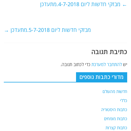
e
er
l
g
s
←
מבזקי חדשות ליום 4-7-2018.מתעדכן
b
ra
A
o
m
p
o
p
מבזקי חדשות ליום 5-7-2018.מתעדכן
→
k
כתיבת תגובה
יש
להתחבר למערכת
כדי לכתוב תגובה.
מדורי כתבות נוספים
חדשות מהעולם
כללי
כתבות היסטוריה
כתבות מומחים
כתבות קצרות