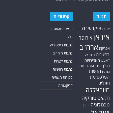
תגיות
קטגוריות
אוקראינה
או"ם
חדשות מהעולם
איראן
אירופה
כללי
ארה"ב
כתבות היסטוריה
אפריקה
כתבות מומחים
בריטניה
גרמניה
האמירויות
דאעש
כתבות קצרות
הגולן
הסכם
המזרח התיכון
כתבות ראשיות
הרשות
הגרעין
הפלסטינית
סקירות תשתית
חות'ים
קריקטורות
חיזבאללה
חמאס
טורקיה
טכנולוגיה
ירדן
ישראל