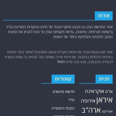
אודות
אתר החדשות נציב.נט מבצע איסוף ועיבוד של מידע ממקורות המודיעין הגלוי
(רשתות חברתיות, עיתונות, עדויות מקומיות ועוד) על מנת להביא את תמונת
המצב המקיפה והמדויקת ביותר של השטח.
אתר Nziv.net מכבד את זכויות היוצרים ועושה מאמצים לאיתור בעלי הזכויות
ביצירות הכלולות בכתבות. אם זיהית יצירה שאתה בעל הזכויות בה ואתה מעוניין
להסירה מהכתבה, אנא פנה אלינו
למייל
תגיות
קטגוריות
אוקראינה
או"ם
חדשות מהעולם
איראן
אירופה
כללי
ארה"ב
כתבות היסטוריה
אפריקה