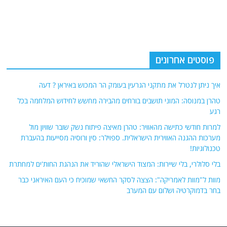
פוסטים אחרונים
איך ניתן לנטרל את מתקני הגרעין בעומק הר המכוש באיראן ? דעה
טהרן במנוסה: המוני תושבים בורחים מהבירה מחשש לחידוש המלחמה בכל
רגע
למרות חודשי כתישה מהאוויר: טהרן מאיצה פיתוח נשק שובר שוויון מול
מערכות ההגנה האווירית הישראלית. ספוילר: סין ורוסיה מסייעות בהעברת
טכנולוגיות!
בלי סלולרי, בלי שיירות: המצוד הישראלי שהוריד את הנהגת החות'ים למחתרת
מוות ל"מוות לאמריקה": הצצה לסקר החשאי שמוכיח כי העם האיראני כבר
בחר בדמוקרטיה ושלום עם המערב