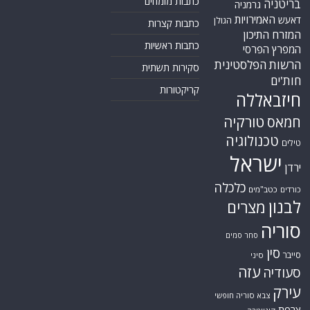
כתבות מומחים
בריטניה
גרמניה
האמירויות
דאעש
הגולן
כתבות קצרות
המזרח התיכון
כתבות ראשיות
המפרץ הפרסי
הרשות הפלסטינית
סקירות תשתית
חות'ים
קריקטורות
חיזבאללה
טורקיה
חמאס
טכנולוגיה
טילים
ישראל
ירדן
כלכלה
כורדים
כטב"מים
לבנון
מצרים
סוריה
סחר סמים
סין
סייבר
סיני
עזה
סעודיה
עירק
צבא סוריה חופשי
צרפת