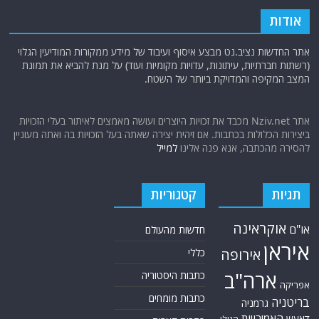
אודות
אתר החדשות נציב.נט מבצע איסוף ועיבוד של מידע ממקורות המודיעין הגלוי
(רשתות חברתיות, עיתונות, עדויות מקומיות ועוד) על מנת להביא את תמונת
המצב המקיפה והמדויקת ביותר של השטח.
אתר Nziv.net מכבד את זכויות היוצרים ועושה מאמצים לאיתור בעלי הזכויות
ביצירות הכלולות בכתבות. אם זיהית יצירה שאתה בעל הזכויות בה ואתה מעוניין
להסירה מהכתבה, אנא פנה אלינו
למייל
תגיות
קטגוריות
אוקראינה
או"ם
חדשות מהעולם
איראן
אירופה
כללי
ארה"ב
כתבות היסטוריה
אפריקה
כתבות מומחים
בריטניה
גרמניה
האמירויות
דאעש
הגולן