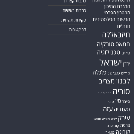
כתבות קצרות
המזרח התיכון
כתבות ראשיות
המפרץ הפרסי
הרשות הפלסטינית
סקירות תשתית
חות'ים
קריקטורות
חיזבאללה
טורקיה
חמאס
טכנולוגיה
טילים
ישראל
ירדן
כלכלה
כטב"מים
כורדים
לבנון
מצרים
סוריה
סחר סמים
סין
סייבר
סיני
עזה
סעודיה
עירק
צבא סוריה חופשי
צרפת
קונייטרה
קורונה
קטאר