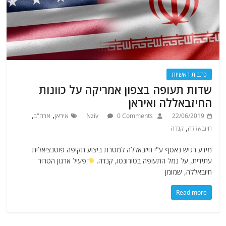
כתבות ראשיות
שדות תעופה בצפון אמריקה על כוונות
החיזבאללה ואיראן
,
,
22/06/2019
0 Comments
Nziv
איראן
ארה"ב
,
חיזבאללה
קנדה
מידע רגיש נאסף ע"י חיזבאללה למטרת ביצוע תקיפה פוטנציאלית
עתידית, על נמל התעופה בטורונטו, קנדה.
פעיל ארגון הטרור
חיזבאללה, שמומן
Read more