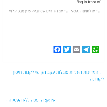
קרדיט לתמונה: VOA קרדיט: ד״ר חיים איסרוביץ-
ערוץ
מבט עולמי
F
T
E
T
W
a
w
m
el
h
c
itt
ai
e
at
e
er
l
g
s
←
המדינות העניות סובלות עקב הקושי לקנות חיסון
b
ra
A
לקורונה
o
m
p
o
p
איראן: הדפסה ללא הפסקה
→
k