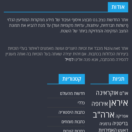
אודות
אתר החדשות נציב.נט מבצע איסוף ועיבוד של מידע ממקורות המודיעין הגלוי
(רשתות חברתיות, עיתונות, עדויות מקומיות ועוד) על מנת להביא את תמונת
המצב המקיפה והמדויקת ביותר של השטח.
אתר Nziv.net מכבד את זכויות היוצרים ועושה מאמצים לאיתור בעלי הזכויות
ביצירות הכלולות בכתבות. אם זיהית יצירה שאתה בעל הזכויות בה ואתה מעוניין
להסירה מהכתבה, אנא פנה אלינו
למייל
תגיות
קטגוריות
אוקראינה
או"ם
חדשות מהעולם
איראן
אירופה
כללי
ארה"ב
כתבות היסטוריה
אפריקה
כתבות מומחים
בריטניה
גרמניה
האמירויות
דאעש
כתבות קצרות