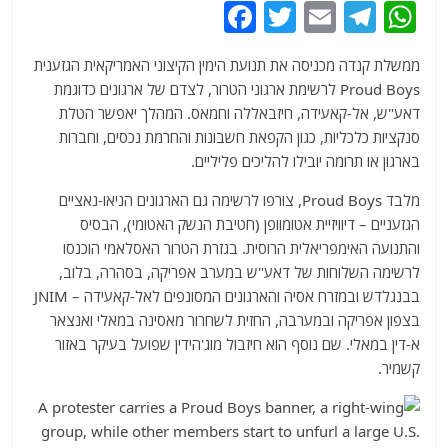
F
T
E
T
W
a
w
m
el
h
ממשלת קנדה מכניסה את תנועת הימין הקיצוני האמריקאית הגזענית
c
itt
ai
e
at
Proud Boys לרשימת ארגוני הטרור, לצדם של ארגונים כדוגמת
e
er
l
g
s
דאע"ש, אל-קאעידה, חיזבאללה וחמאס. המהלך יאפשר הטלת
b
ra
A
סנקציות כלכליות, כגון הקפאת חשבונות והחרמת נכסים, וחברות
בארגון או תרומה יובילו להליכים פליליים.
o
m
p
o
p
מלבד Proud Boys, צורפו לרשימה גם הארגונים הניאו-נאציים
הגזעניים – דיוויזיית אטומוופן (חטיבת הנשק האטומי), הבסיס
k
והתנועה האימפריאלית הרוסית. בגזרת הטרור האסלאמי הוכנסו
לרשימה השלוחות של דאע"ש במערב אפריקה, בסהרה, בלוב,
בבנגלדש ובמזרח אסיה והארגונים המסונפים לאל-קאעידה – JNIM
בצפון אפריקה ובמערבה, החזית לשחרור מאסינה במאלי ואנצאר
א-דין במאלי. שם נוסף הוא חיזבול מוג'הידין שפועל בעיקר באזור
קשמיר.