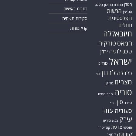
הגולן
הסכם
המזרח התיכון
כתבות ראשיות
הרשות
הגרעין
הפלסטינית
סקירות תשתית
חות'ים
קריקטורות
חיזבאללה
חמאס
טורקיה
טכנולוגיה
ירדן
ישראל
כורדים
לבנון
כלכלה
לוב
מצרים
מרוקו
סוריה
סחר סמים
סין
סייבר
סיני
עזה
סעודיה
עירק
צבא סוריה
צרפת
חופשי
קונייטרה
קורונה
קטאר