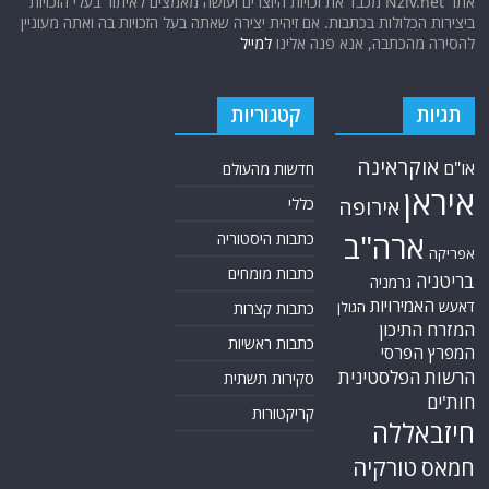
אתר Nziv.net מכבד את זכויות היוצרים ועושה מאמצים לאיתור בעלי הזכויות
ביצירות הכלולות בכתבות. אם זיהית יצירה שאתה בעל הזכויות בה ואתה מעוניין
להסירה מהכתבה, אנא פנה אלינו
למייל
תגיות
קטגוריות
אוקראינה
או"ם
חדשות מהעולם
איראן
אירופה
כללי
ארה"ב
כתבות היסטוריה
אפריקה
כתבות מומחים
בריטניה
גרמניה
האמירויות
דאעש
הגולן
כתבות קצרות
המזרח התיכון
כתבות ראשיות
המפרץ הפרסי
הרשות הפלסטינית
סקירות תשתית
חות'ים
קריקטורות
חיזבאללה
טורקיה
חמאס