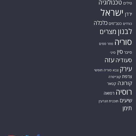
טכנולוגיה
טילים
ישראל
ירדן
כלכלה
כטב"מים
כורדים
לבנון
מצרים
סוריה
סחר סמים
סין
סייבר
סיני
עזה
סעודיה
עירק
צבא סוריה חופשי
צרפת
קונייטרה
קורונה
קטאר
רוסיה
רפואה
שיעים
תוכנית הגרעין
תימן