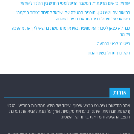
ישראל כ"איום מדינתי"? המשבר הדיפלומטי החדש בין הולנד לישראל
בתיאום עם וושינגטון: תוכנית המגירה של ישראל לסיכול "טרור הנקמה"
האיראני על חיסול בכיר החמאס הנייה בשטחה
כבר לא כצאן לטבח: האופוזיציה באיראן מתחמשת בחשאי לקראת מהפכה
אלימה
רייטינג לפני הרתעה
השלום מתחיל בשינוי הגוון
אודות
אתר החדשות נציב.נט מבצע איסוף ועיבוד של מידע ממקורות המודיעין הגלוי
(רשתות חברתיות, עיתונות, עדויות מקומיות ועוד) על מנת להביא את תמונת
המצב המקיפה והמדויקת ביותר של השטח.