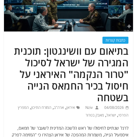
כתבות קצרות
בתיאום עם וושינגטון: תוכנית
המגירה של ישראל לסיכול
"טרור הנקמה" האיראני על
חיסול בכיר החמאס הנייה
בשטחה
,
,
,
04/08/2026
Nziv
איראן
ארה"ב
המזרח התיכון
המפרץ
,
,
הפרסי
ישראל
מאבק בטרור
לרגל שנתיים לחיסולו של ראש הלשכה המדינית לשעבר של חמאס,
איסמעיל הנייה, משמרות המהפכה של איראן הצהירו כי "המזימה לפרק