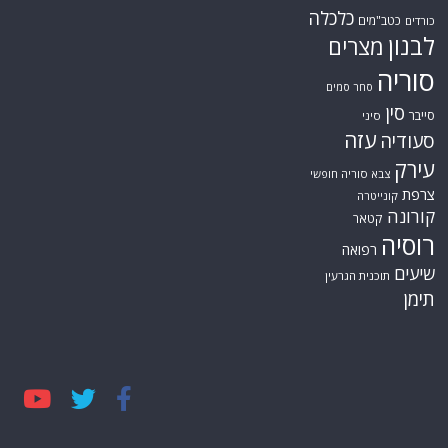
כלכלה
כטב"מים
כורדים
לבנון
מצרים
סוריה
סחר סמים
סין
סייבר
סיני
עזה
סעודיה
עירק
צבא סוריה חופשי
צרפת
קונייטרה
קורונה
קטאר
רוסיה
רפואה
שיעים
תוכנית הגרעין
תימן