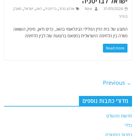
ישראל לבריטניה
,
,
,
,
31/05/2024
Nziv
ארגון טרור
בריטניה
האג
ישראל
מאבק
בטרור
התובע של בית הדין הפלילי הבינלאומי בהאג, כרים ח'אן, סיפק השוואה
מוזרה בין הלחימה הישראלית בחמאס ברצועת עזה לבין הלחימה
Read more
← Previous
מדורי כתבות נוספים
חדשות מהעולם
כללי
כתבות היסטוריה