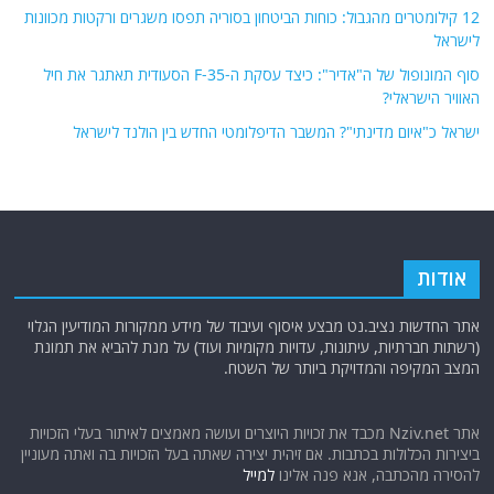
12 קילומטרים מהגבול: כוחות הביטחון בסוריה תפסו משגרים ורקטות מכוונות
לישראל
סוף המונופול של ה"אדיר": כיצד עסקת ה-F-35 הסעודית תאתגר את חיל
האוויר הישראלי?
ישראל כ"איום מדינתי"? המשבר הדיפלומטי החדש בין הולנד לישראל
אודות
אתר החדשות נציב.נט מבצע איסוף ועיבוד של מידע ממקורות המודיעין הגלוי
(רשתות חברתיות, עיתונות, עדויות מקומיות ועוד) על מנת להביא את תמונת
המצב המקיפה והמדויקת ביותר של השטח.
אתר Nziv.net מכבד את זכויות היוצרים ועושה מאמצים לאיתור בעלי הזכויות
ביצירות הכלולות בכתבות. אם זיהית יצירה שאתה בעל הזכויות בה ואתה מעוניין
להסירה מהכתבה, אנא פנה אלינו
למייל