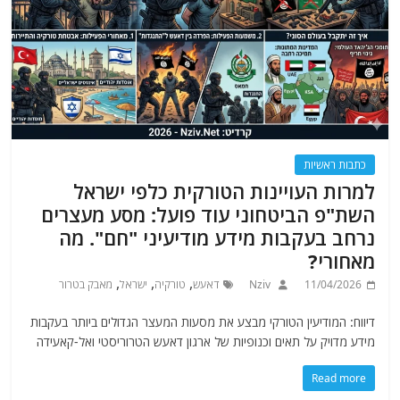
כתבות ראשיות
למרות העויינות הטורקית כלפי ישראל
השת"פ הביטחוני עוד פועל: מסע מעצרים
נרחב בעקבות מידע מודיעיני "חם". מה
מאחורי?
,
,
,
11/04/2026
Nziv
דאעש
טורקיה
ישראל
מאבק בטרור
דיווח: המודיעין הטורקי מבצע את מסעות המעצר הגדולים ביותר בעקבות
מידע מדויק על תאים וכנופיות של ארגון דאעש הטרוריסטי ואל-קאעידה
Read more