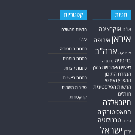
תגיות
קטגוריות
אוקראינה
או"ם
חדשות מהעולם
איראן
אירופה
כללי
ארה"ב
כתבות היסטוריה
אפריקה
כתבות מומחים
בריטניה
גרמניה
האמירויות
דאעש
הגולן
כתבות קצרות
המזרח התיכון
כתבות ראשיות
המפרץ הפרסי
הרשות הפלסטינית
סקירות תשתית
חות'ים
קריקטורות
חיזבאללה
טורקיה
חמאס
טכנולוגיה
טילים
ישראל
ירדן