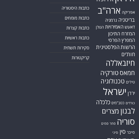
לבנון
מצרים
סוריה
סחר סמים
סין
סייבר
סיני
עזה
סעודיה
עירק
צבא סוריה חופשי
צרפת
קונייטרה
קורונה
קטאר
רוסיה
רפואה
שיעים
תוכנית הגרעין
תימן