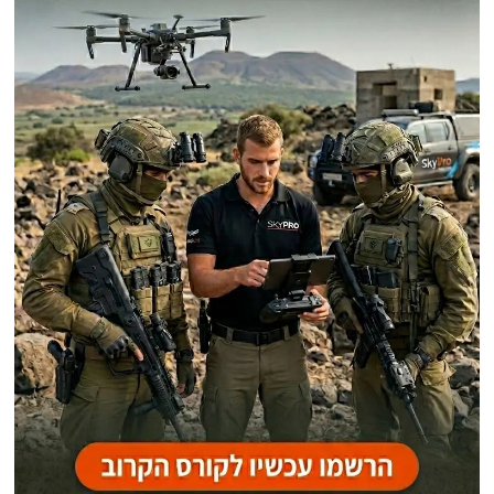
פוסטים אחרונים
מכה קלה בכנף!
האמת מאחורי הדיווחים: מה באמת קורה בתקשורת האיראנית אחרי התקיפות
האמריקאיות ההרסניות?
1,400,000 נפגעים, צבא רפאים וצי מושמד: מחיר הדמים המטורף של פוטין
נחשף במלחמתו נגד אוקראינה