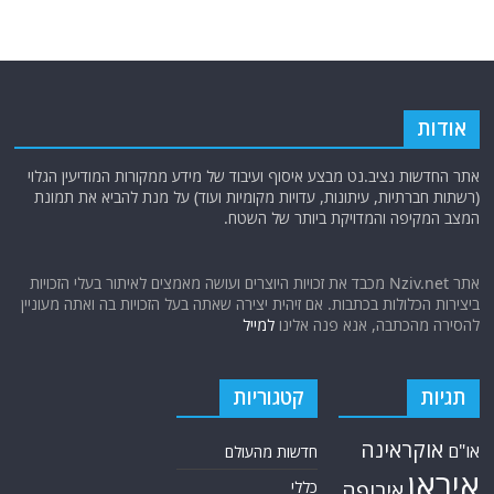
תגיות
קטגוריות
אוקראינה
או"ם
חדשות מהעולם
איראן
אירופה
כללי
ארה"ב
כתבות היסטוריה
אפריקה
כתבות מומחים
בריטניה
גרמניה
האמירויות
דאעש
הגולן
כתבות קצרות
המזרח התיכון
כתבות ראשיות
המפרץ הפרסי
הרשות הפלסטינית
סקירות תשתית
חות'ים
קריקטורות
חיזבאללה
טורקיה
חמאס
טכנולוגיה
טילים
ישראל
ירדן
כלכלה
כטב"מים
כורדים