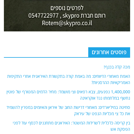
סחיטה במיליארדים: מאחורי דרישת החוב של איראן והאיומים במפרץ להשמיד
את כל צי מכליות הנפט של עיראק
בין קריסה כלכלית לשרידות המשטר: האיראנים מתחננים לכסף עוד לפני
הפסקת אש
אודות
אתר החדשות נציב.נט מבצע איסוף ועיבוד של מידע ממקורות המודיעין הגלוי
(רשתות חברתיות, עיתונות, עדויות מקומיות ועוד) על מנת להביא את תמונת
המצב המקיפה והמדויקת ביותר של השטח.
אתר Nziv.net מכבד את זכויות היוצרים ועושה מאמצים לאיתור בעלי הזכויות
ביצירות הכלולות בכתבות. אם זיהית יצירה שאתה בעל הזכויות בה ואתה מעוניין
להסירה מהכתבה, אנא פנה אלינו
למייל