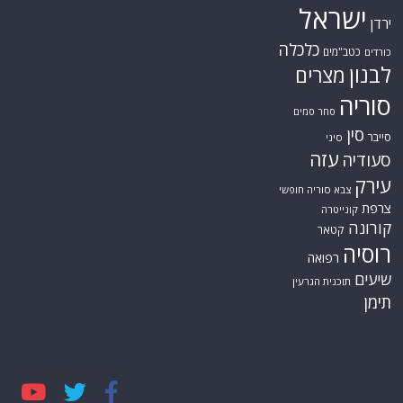
ישראל
ירדן
כלכלה
כטב"מים
כורדים
לבנון
מצרים
סוריה
סחר סמים
סין
סייבר
סיני
עזה
סעודיה
עירק
צבא סוריה חופשי
צרפת
קונייטרה
קורונה
קטאר
רוסיה
רפואה
שיעים
תוכנית הגרעין
תימן