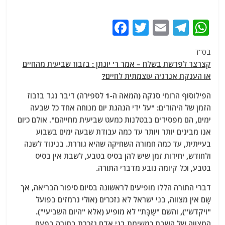
F
T
E
T
W
a
w
m
el
h
בס"ד
c
itt
ai
e
at
קצרצר לפרשת בשלח – אמר ר' יונתן : בזבוז שביעית מהחיים
e
er
l
g
s
או הענקת אנרגיה עוצמתית לחיים?
b
ra
A
הפילוסוף הרומי סנקה (המאה ה-1 לספירה) דיבר נגד בזבוז
o
m
p
הזמן של היהודים: "על ידי הנהגת יום מנוחה אחד כל שבעה
o
p
ימים, הם מפסידים בבטלנות כמעט שביעית מחייהם". אולם כיום
אנו מבינים יותר ויותר עד כמה עבודת שבעה ימים בשבוע
k
בעייתית, עד כמה חמורה השחיקה שהיא גוררת. בניגוד לשנה
ולחודש, יחידות זמן שיש להן בסיס בטבע, לשבת אין בסיס
בטבע, וכל קיומה נובע מדברי התורה.
דברי התורה הללו מופיעים לראשונה בסיום סיפור הבריאה, אך
שָם אין מצווה, בני ישראל לא נזכרים (אולי נרמזים בפועל
"ויקדש"), והשם "שַבָּת" לא מופיע (אלא "היום השביעי").
המצווה של השבת כמשימת בני אדם נזכרת בתורה בפעם