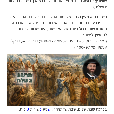
שוויוני); קדושה (הרב מתאר את תחושתו כשהלך בשבת בחוצות
ירושלים).
השבת היא מעין נצנוץ של ימות המשיח בתוך שגרת החיים. את
דבריו בעיונו חותם הרב באפיון השבת בתור "משאב האנרגיה
המתחדשת הגדול ביותר של האנושות, היום שנותן לנו כוח
להמשיך ליצור".
(ראו: הרב י' זקס, שיג ושיח, א, עמ' 177–180; רדיקלית אז, רדיקלית
עכשיו, עמ' 97–100.)
בברכת שבת שלום, שבת של שירה, ו
ש
פע
ב
שורות
ט
ובות,