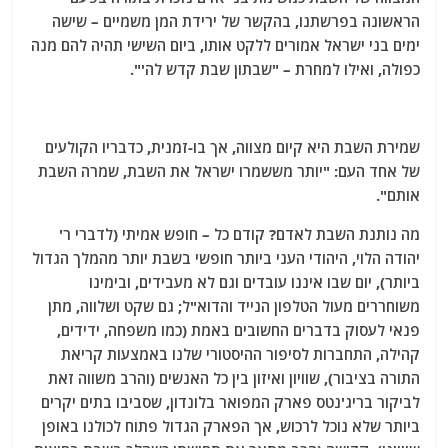
הראשונה בפרשתנו, בהקשר של ירידת המן משמיים – שישה
ימים בני ישראל אמורים ללקט אותו, ביום השישי תהיה להם מנה
כפולה, ואילו למחרת – "שבתון שבת קֹדש לה'".
שמירת השבת היא קיום מצווה, אך בו-זמנית, כדבריו הקולעים
של אחד העם: "יותר מששמרו ישראל את השבת, שמרה השבת
אותם".
מה נותנת השבת לאדם? קודם כל – חופש אמיתי (לדברי ר'
יהודה הלוי, היהודי העני ביותר חופשי בשבת יותר מהמלך הגדול
ביותר), יום שבו איננו עובדים וגם לא מעבידים, ובימינו
משוחררים מעול הטלפון הנייד והדוא"ל; גם שקט ושלווה, מתן
פנאי לעסוק בדברים החשובים באמת (כמו משפחה, ידידים,
קהילה, התחברות לסיפור ההיסטורי שלנו באמצעות קריאת
התורה בציבור), שוויון ואיזון בין כל האנשים (והרב משווה זאת
לביקור בריג'נטס פארק המפואר בלונדון, שסביבו בתים יקרים
ביותר שלא נוכל לרכוש, אך הפארק הגדול פתוח לכולנו באופן