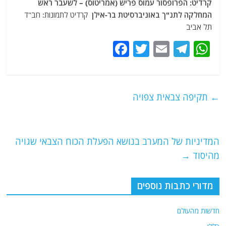
קרדיט: הפרופסור עמוס פריש (אמריטוס) – לשעבר ראש
המחלקה לתנ"ך באוניברסיטת בר-אילן
קרדיט לתמונות: חב"ד
תל אביב
F
T
E
T
W
a
w
m
el
h
c
itt
ai
e
at
e
er
l
g
s
←
תקיפה צבאית צפויה
b
ra
A
o
m
p
o
p
המדיניות של המערב בנושא הפעלת הכוח הצבאי שגויה
מהיסוד
→
k
מדורי כתבות נוספים
חדשות מהעולם