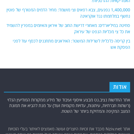
האמריקאיות ההרסניות?
1,400,000 נפגעים, צבא רפאים וצי מושמד: מחיר הדמים המטורף של פוטין
נחשף במלחמתו נגד אוקראינה
סחיטה במיליארדים: מאחורי דרישת החוב של איראן והאיומים במפרץ להשמיד
את כל צי מכליות הנפט של עיראק
בין קריסה כלכלית לשרידות המשטר: האיראנים מתחננים לכסף עוד לפני
הפסקת אש
אודות
אתר החדשות נציב.נט מבצע איסוף ועיבוד של מידע ממקורות המודיעין הגלוי
(רשתות חברתיות, עיתונות, עדויות מקומיות ועוד) על מנת להביא את תמונת
המצב המקיפה והמדויקת ביותר של השטח.
אתר Nziv.net מכבד את זכויות היוצרים ועושה מאמצים לאיתור בעלי הזכויות