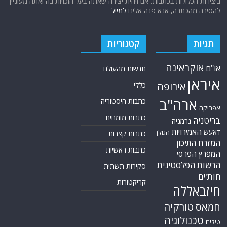
ביצירות הכלולות בכתבות. אם זיהית יצירה שאתה בעל הזכויות בה ואתה מעוניין
להסירה מהכתבה, אנא פנה אלינו
למייל
תגיות
קטגוריות
אוקראינה
או"ם
חדשות מהעולם
איראן
אירופה
כללי
ארה"ב
כתבות היסטוריה
אפריקה
כתבות מומחים
בריטניה
גרמניה
האמירויות
דאעש
הגולן
כתבות קצרות
המזרח התיכון
כתבות ראשיות
המפרץ הפרסי
הרשות הפלסטינית
סקירות תשתית
חות'ים
קריקטורות
חיזבאללה
טורקיה
חמאס
טכנולוגיה
טילים