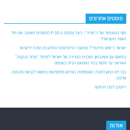
פוסטים אחרונים
סוף המונופול של ה"אדיר": כיצד עסקת ה-F-35 הסעודית תאתגר את חיל
האוויר הישראלי?
ישראל כ"איום מדינתי"? המשבר הדיפלומטי החדש בין הולנד לישראל
בתיאום עם וושינגטון: תוכנית המגירה של ישראל לסיכול "טרור הנקמה"
האיראני על חיסול בכיר החמאס הנייה בשטחה
כבר לא כצאן לטבח: האופוזיציה באיראן מתחמשת בחשאי לקראת מהפכה
אלימה
רייטינג לפני הרתעה
אודות