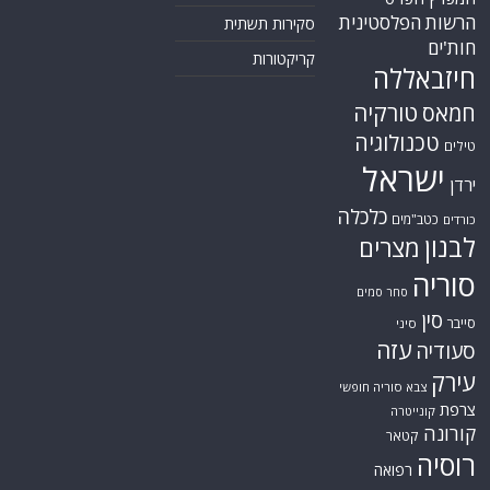
הרשות הפלסטינית
סקירות תשתית
חות'ים
קריקטורות
חיזבאללה
טורקיה
חמאס
טכנולוגיה
טילים
ישראל
ירדן
כלכלה
כטב"מים
כורדים
לבנון
מצרים
סוריה
סחר סמים
סין
סייבר
סיני
עזה
סעודיה
עירק
צבא סוריה חופשי
צרפת
קונייטרה
קורונה
קטאר
רוסיה
רפואה