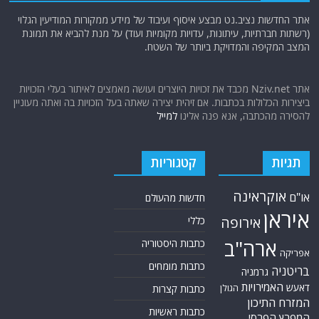
אתר החדשות נציב.נט מבצע איסוף ועיבוד של מידע ממקורות המודיעין הגלוי
(רשתות חברתיות, עיתונות, עדויות מקומיות ועוד) על מנת להביא את תמונת
המצב המקיפה והמדויקת ביותר של השטח.
אתר Nziv.net מכבד את זכויות היוצרים ועושה מאמצים לאיתור בעלי הזכויות
ביצירות הכלולות בכתבות. אם זיהית יצירה שאתה בעל הזכויות בה ואתה מעוניין
להסירה מהכתבה, אנא פנה אלינו
למייל
תגיות
קטגוריות
אוקראינה
או"ם
חדשות מהעולם
איראן
אירופה
כללי
ארה"ב
כתבות היסטוריה
אפריקה
כתבות מומחים
בריטניה
גרמניה
האמירויות
דאעש
הגולן
כתבות קצרות
המזרח התיכון
כתבות ראשיות
המפרץ הפרסי